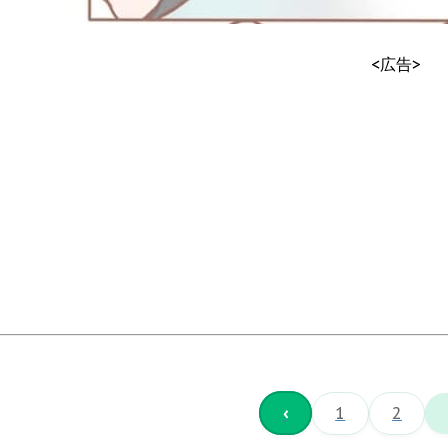
<広告>
‹
1
2