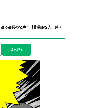
渡る会長の怒声！【非常識な人 第35
次の話 ›