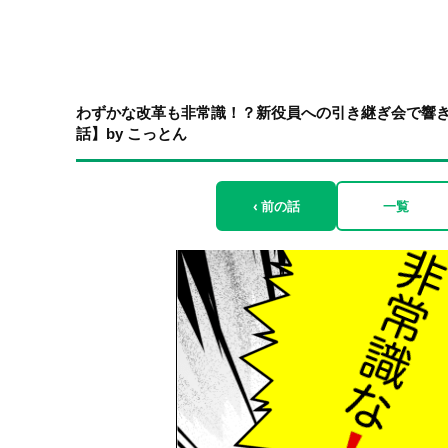
わずかな改革も非常識！？新役員への引き継ぎ会で響き
話】by こっとん
‹ 前の話
一覧