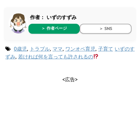
作者：
いずのすずみ
＞ 作者ページ
＞ SNS
0歳児
,
トラブル
,
ママ
,
ワンオペ育児
,
子育て
いずのす
ずみ
,
若ければ何を言っても許されるの
<広告>