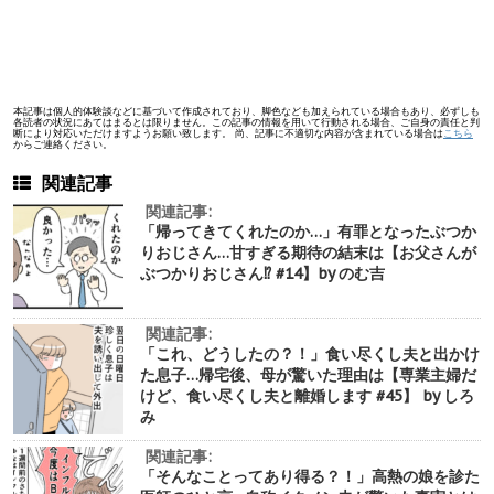
本記事は個人的体験談などに基づいて作成されており、脚色なども加えられている場合もあり、必ずしも
各読者の状況にあてはまるとは限りません。この記事の情報を用いて行動される場合、ご自身の責任と判
断により対応いただけますようお願い致します。 尚、記事に不適切な内容が含まれている場合は
こちら
からご連絡ください。
関連記事
関連記事:
「帰ってきてくれたのか…」有罪となったぶつか
りおじさん…甘すぎる期待の結末は【お父さんが
ぶつかりおじさん⁉︎ #14】by のむ吉
関連記事:
「これ、どうしたの？！」食い尽くし夫と出かけ
た息子…帰宅後、母が驚いた理由は【専業主婦だ
けど、食い尽くし夫と離婚します #45】 by しろ
み
関連記事:
「そんなことってあり得る？！」高熱の娘を診た