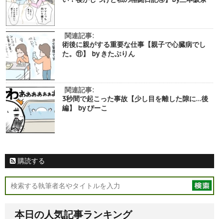
関連記事:
術後に親がする重要な仕事【親子で心臓病でし
た。⑪】 by きたぷりん
関連記事:
3秒間で起こった事故【少し目を離した隙に…後
編】 by ぴーこ
購読する
本日の人気記事ランキング