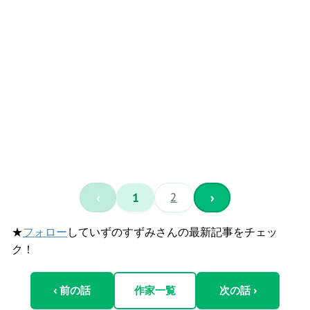
‹
1
2
›
★
フォロー
していずのすずみさんの最新記事をチェッ
ク！
‹ 前の話
作家一覧
次の話 ›