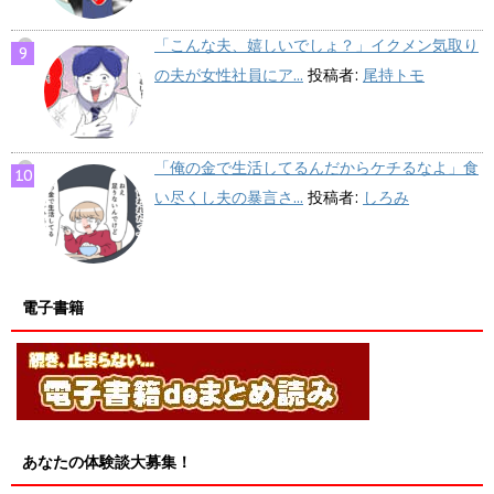
「こんな夫、嬉しいでしょ？」イクメン気取り
の夫が女性社員にア...
投稿者:
尾持トモ
「俺の金で生活してるんだからケチるなよ」食
い尽くし夫の暴言さ...
投稿者:
しろみ
電子書籍
あなたの体験談大募集！