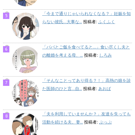
「今まで通りじゃいられなくなる？」妊娠を知
らない彼氏…大事な...
投稿者:
ふくふく
「パパとご飯を食べてると…」食い尽くし夫と
の離婚を考える母、...
投稿者:
しろみ
「そんなことってあり得る？！」高熱の娘を診
た医師のひと言…自...
投稿者:
あおば
「夫を利用していませんか？」友達を失っても
活動を続ける夫。妻...
投稿者:
ぷっぷ