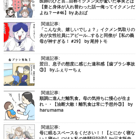
医師のひと言…自称イクメン夫が驚いた事実とは
【妻と身体が入れ替わった話ー俺ってイクメンだ
よね？ー#46】by あおば
関連記事:
「こんな夫、嬉しいでしょ？」イクメン気取りの
夫が女性社員にアピール…すると同僚が【私の義
母が神すぎる！ #29】 by 尾持トモ
関連記事:
翌日、息子の態度に感じた違和感【歯ブラシ事故
③】 by ふぇりーちぇ
関連記事:
順調に進んだ離乳食。母の気持ちに慢心が生ま
れ・・【油断大敵！離乳食は常に予想外③】 by
harumama
関連記事:
母に眠るスペースをください！！【とにかく寝な
い！寝かしつけと私の格闘日記④】by三本阪奈