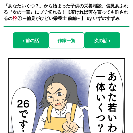
「あなたいくつ？」から始まった子供の栄養相談。偏見あふれ
る『次の一言』にブチ切れる！【若ければ何を言っても許され
るの
①～偏見がひどい栄養士 前編～】 by いずのすずみ
‹ 前の話
作家一覧
次の話 ›