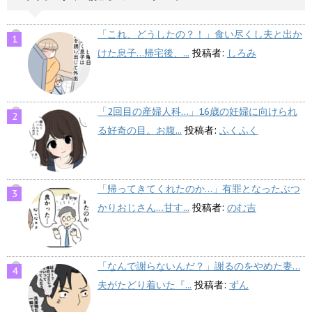
「これ、どうしたの？！」食い尽くし夫と出か
けた息子…帰宅後、...
投稿者:
しろみ
「2回目の産婦人科…」16歳の妊婦に向けられ
る好奇の目。お腹...
投稿者:
ふくふく
「帰ってきてくれたのか…」有罪となったぶつ
かりおじさん…甘す...
投稿者:
のむ吉
「なんで謝らないんだ？」謝るのをやめた妻…
夫がたどり着いた『...
投稿者:
ずん