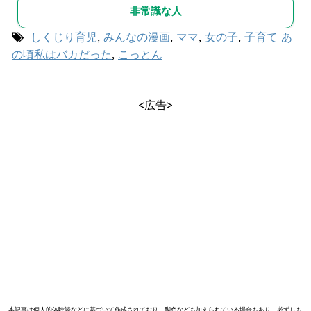
非常識な人
しくじり育児
,
みんなの漫画
,
ママ
,
女の子
,
子育て
あ
の頃私はバカだった
,
こっとん
<広告>
本記事は個人的体験談などに基づいて作成されており、脚色なども加えられている場合もあり、必ずしも