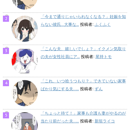
「今まで通りじゃいられなくなる？」妊娠を知
らない彼氏…大事な...
投稿者:
ふくふく
「こんな夫、嬉しいでしょ？」イクメン気取り
の夫が女性社員にア...
投稿者:
尾持トモ
「これ、いつ拾うつもり？」できていない家事
ばかり気にする夫…...
投稿者:
ずん
「ちょっと待て！」家事も介護も妻がやるのが
当たり前だった夫…...
投稿者:
新垣ライコ