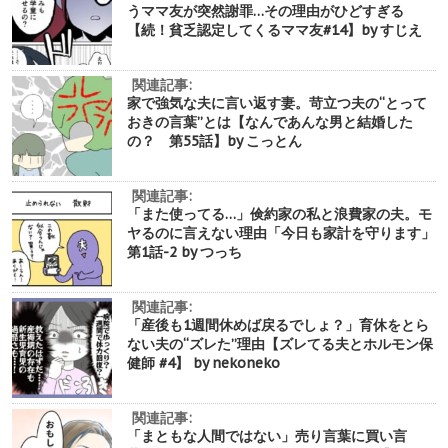
うママ友が突然謝罪…その理由がひどすぎる
【続！貧乏認定してくるママ友#14】by すじえ
関連記事:
家で強気な夫に言い返す妻。苛立つ夫の“とって
おきの言葉”とは【なんであんな男と結婚した
の？ 第55話】by こっとん
関連記事:
「また使ってる…」倹約家の私と浪費家の夫。モ
ヤるのに言えない理由「今日も家計を守ります」
第1話-2 by つっち
関連記事:
「産後も1週間休めば戻るでしょ？」育休をとら
ない夫の“ズレた”理由【ズレてる夫とホルモン保
健師 #4】 by nekoneko
関連記事:
「まともな人間ではない」売り言葉に買い言