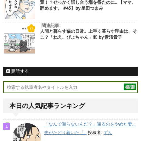
葉！？せっかく話し合う場を得たのに…【ママ、
辞めます。 #45】by 星田つまみ
関連記事:
人間と暮らす猫の日常。上手く暮らす理由は、そ
こ？「ねえ、ぴよちゃん」⑪ by 青沼貴子
購読する
本日の人気記事ランキング
「なんで謝らないんだ？」謝るのをやめた妻…
夫がたどり着いた『...
投稿者:
ずん