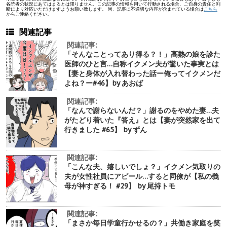
各読者の状況にあてはまるとは限りません。この記事の情報を用いて行動される場合、ご自身の責任と判
断により対応いただけますようお願い致します。 尚、記事に不適切な内容が含まれている場合は
こちら
からご連絡ください。
関連記事
関連記事:
「そんなことってあり得る？！」高熱の娘を診た
医師のひと言…自称イクメン夫が驚いた事実とは
【妻と身体が入れ替わった話ー俺ってイクメンだ
よね？ー#46】by あおば
関連記事:
「なんで謝らないんだ？」謝るのをやめた妻…夫
がたどり着いた『答え』とは【妻が突然家を出て
行きました #65】 by ずん
関連記事:
「こんな夫、嬉しいでしょ？」イクメン気取りの
夫が女性社員にアピール…すると同僚が【私の義
母が神すぎる！ #29】 by 尾持トモ
関連記事:
「まさか毎日学童行かせるの？」共働き家庭を笑