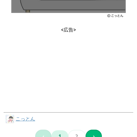
<広告>
こっとん
‹
1
2
›