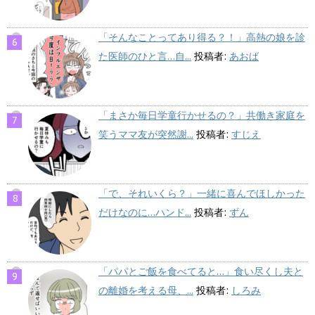
「そんなことってあり得る？！」高熱の娘を診
た医師のひと言…自...
投稿者:
あおば
「まさか毎日学童行かせるの？」共働き家庭を
笑うママ友が突然謝...
投稿者:
すじえ
「で、それいくら？」一緒に喜んでほしかった
だけなのに…ハンド...
投稿者:
ずん
「パパとご飯を食べてると…」食い尽くし夫と
の離婚を考える母、...
投稿者:
しろみ