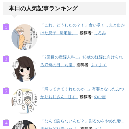
本日の人気記事ランキング
「これ、どうしたの？！」食い尽くし夫と出か
けた息子…帰宅後、...
投稿者:
しろみ
「2回目の産婦人科…」16歳の妊婦に向けられ
る好奇の目。お腹...
投稿者:
ふくふく
「帰ってきてくれたのか…」有罪となったぶつ
かりおじさん…甘す...
投稿者:
のむ吉
「なんで謝らないんだ？」謝るのをやめた妻…
夫がたどり着いた『...
投稿者:
ずん