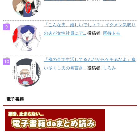
「こんな夫、嬉しいでしょ？」イクメン気取り
の夫が女性社員にア...
投稿者:
尾持トモ
「俺の金で生活してるんだからケチるなよ」食
い尽くし夫の暴言さ...
投稿者:
しろみ
電子書籍