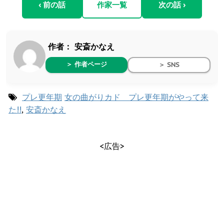
‹ 前の話
作家一覧
次の話 ›
作者：
安斎かなえ
＞ 作者ページ
＞ SNS
プレ更年期
女の曲がりカド プレ更年期がやって来
た!!
,
安斎かなえ
<広告>