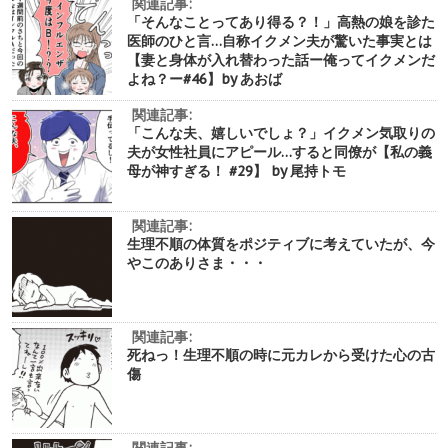
関連記事:
「そんなことってあり得る？！」高熱の娘を診た
医師のひと言…自称イクメン夫が驚いた事実とは
【妻と身体が入れ替わった話ー俺ってイクメンだ
よね？ー#46】by あおば
関連記事:
「こんな夫、嬉しいでしょ？」イクメン気取りの
夫が女性社員にアピール…すると同僚が【私の義
母が神すぎる！ #29】 by 尾持トモ
関連記事:
生理不順の体質をポジティブに考えていたが、今
やこのありさま・・・
関連記事:
死ねっ！生理不順の時に元カレから受けた心の古
傷
関連記事: