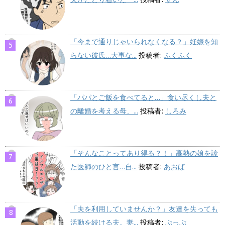
「今まで通りじゃいられなくなる？」妊娠を知
らない彼氏…大事な...
投稿者:
ふくふく
「パパとご飯を食べてると…」食い尽くし夫と
の離婚を考える母、...
投稿者:
しろみ
「そんなことってあり得る？！」高熱の娘を診
た医師のひと言…自...
投稿者:
あおば
「夫を利用していませんか？」友達を失っても
活動を続ける夫。妻...
投稿者:
ぷっぷ