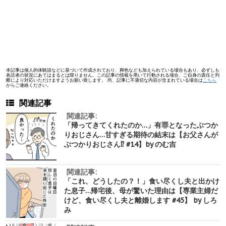
本記事は個人的体験談などに基づいて作成されており、脚色なども加えられている場合もあり、必ずしも
各読者の状況にあてはまるとは限りません。この記事の情報を用いて行動される場合、ご自身の責任と判
断により対応いただけますようお願い致します。 尚、記事に不適切な内容が含まれている場合は
こちら
からご連絡ください。
関連記事
関連記事:
「帰ってきてくれたのか…」有罪となったぶつか
りおじさん…甘すぎる期待の結末は【お父さんが
ぶつかりおじさん⁉︎ #14】by のむ吉
関連記事:
「これ、どうしたの？！」食い尽くし夫と出かけ
た息子…帰宅後、母が驚いた理由は【専業主婦だ
けど、食い尽くし夫と離婚します #45】 by しろ
み