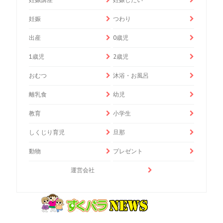
妊娠
つわり
出産
0歳児
1歳児
2歳児
おむつ
沐浴・お風呂
離乳食
幼児
教育
小学生
しくじり育児
旦那
動物
プレゼント
運営会社