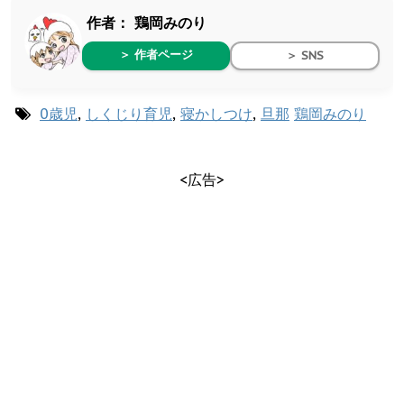
作者：
鶏岡みのり
＞ 作者ページ
＞ SNS
0歳児
,
しくじり育児
,
寝かしつけ
,
旦那
鶏岡みのり
<広告>