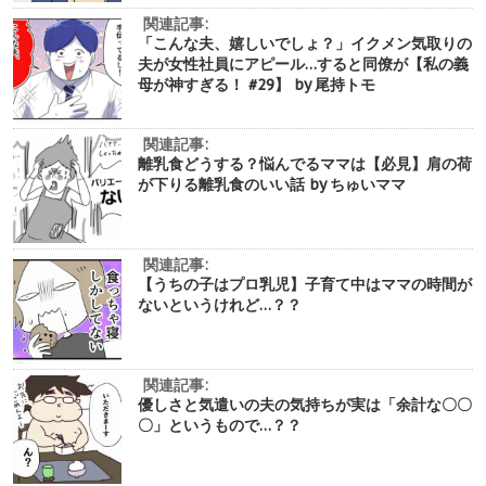
関連記事:
「こんな夫、嬉しいでしょ？」イクメン気取りの
夫が女性社員にアピール…すると同僚が【私の義
母が神すぎる！ #29】 by 尾持トモ
関連記事:
離乳食どうする？悩んでるママは【必見】肩の荷
が下りる離乳食のいい話 by ちゅいママ
関連記事:
【うちの子はプロ乳児】子育て中はママの時間が
ないというけれど…？？
関連記事:
優しさと気遣いの夫の気持ちが実は「余計な〇〇
〇」というもので…？？