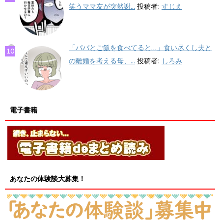
笑うママ友が突然謝...
投稿者:
すじえ
「パパとご飯を食べてると…」食い尽くし夫と
の離婚を考える母、...
投稿者:
しろみ
電子書籍
あなたの体験談大募集！