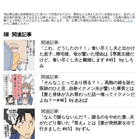
本記事は個人的体験談などに基づいて作成されており、脚色なども加えられている場合もあり、必ずしも
各読者の状況にあてはまるとは限りません。この記事の情報を用いて行動される場合、ご自身の責任と判
断により対応いただけますようお願い致します。 尚、記事に不適切な内容が含まれている場合は
こちら
からご連絡ください。
関連記事
関連記事:
「これ、どうしたの？！」食い尽くし夫と出かけ
た息子…帰宅後、母が驚いた理由は【専業主婦だ
けど、食い尽くし夫と離婚します #45】 by しろ
み
関連記事:
「そんなことってあり得る？！」高熱の娘を診た
医師のひと言…自称イクメン夫が驚いた事実とは
【妻と身体が入れ替わった話ー俺ってイクメンだ
よね？ー#46】by あおば
関連記事:
「なんで謝らないんだ？」謝るのをやめた妻…夫
がたどり着いた『答え』とは【妻が突然家を出て
行きました #65】 by ずん