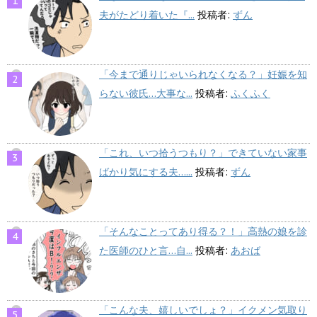
夫がたどり着いた『...
投稿者:
ずん
「今まで通りじゃいられなくなる？」妊娠を知
らない彼氏…大事な...
投稿者:
ふくふく
「これ、いつ拾うつもり？」できていない家事
ばかり気にする夫…...
投稿者:
ずん
「そんなことってあり得る？！」高熱の娘を診
た医師のひと言…自...
投稿者:
あおば
「こんな夫、嬉しいでしょ？」イクメン気取り