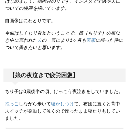
はじめまして、鶏岡みのりです。インスタで子供や夫に
ついての漫画を描いています。
自画像はにわとりです。
今回はしくじり育児ということで、娘（ちり子）の夜泣
き中に言われた
夫
の一言により1ヶ月も
実家
に帰った件に
ついて書きたいと思います。
【娘の夜泣きで疲労困憊】
ちり子は0歳後半の頃、けっこう夜泣きをしていました。
抱っこ
しながら歩いて
寝かしつけ
て、布団に置くと背中
スイッチが発動して泣くので座ったまま寝たりもしてい
ました。