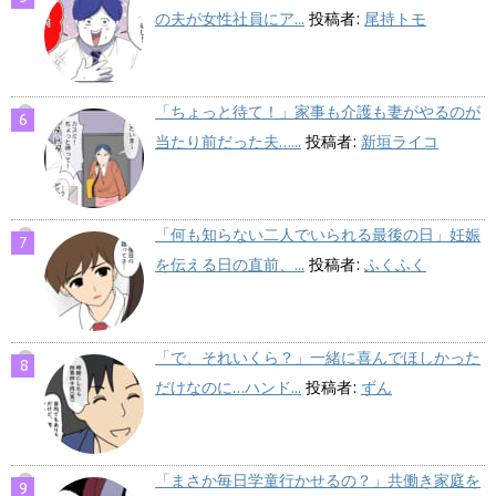
の夫が女性社員にア...
投稿者:
尾持トモ
「ちょっと待て！」家事も介護も妻がやるのが
当たり前だった夫…...
投稿者:
新垣ライコ
「何も知らない二人でいられる最後の日」妊娠
を伝える日の直前、...
投稿者:
ふくふく
「で、それいくら？」一緒に喜んでほしかった
だけなのに…ハンド...
投稿者:
ずん
「まさか毎日学童行かせるの？」共働き家庭を