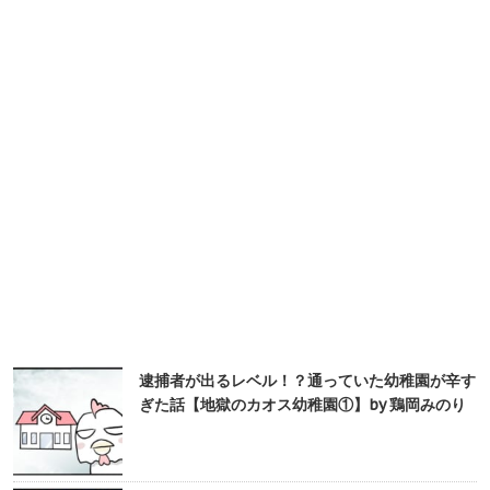
逮捕者が出るレベル！？通っていた幼稚園が辛す
ぎた話【地獄のカオス幼稚園①】by 鶏岡みのり