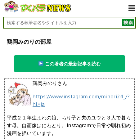
鶏岡みのりの部屋
この著者の最新記事を読む
鶏岡みのりさん
https://www.instagram.com/minori24_/?
hl=ja
平成２１年生まれの娘、ちり子と夫のユウと３人で暮ら
す母。自画像はにわとり。Instagramで日常や馴れ初め
漫画を描いています。