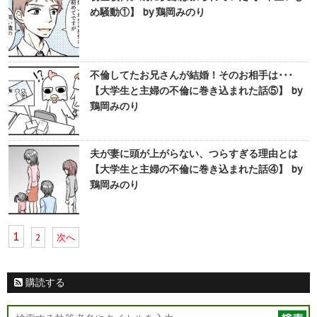
め騒動①】 by 鶏岡みのり
不倫してたお兄さんが結婚！そのお相手は･･･
【大学生と主婦の不倫に巻き込まれた話⑤】 by
鶏岡みのり
夫が妻に頭が上がらない、つらすぎる理由とは
【大学生と主婦の不倫に巻き込まれた話④】 by
鶏岡みのり
1
2
次へ
購読する