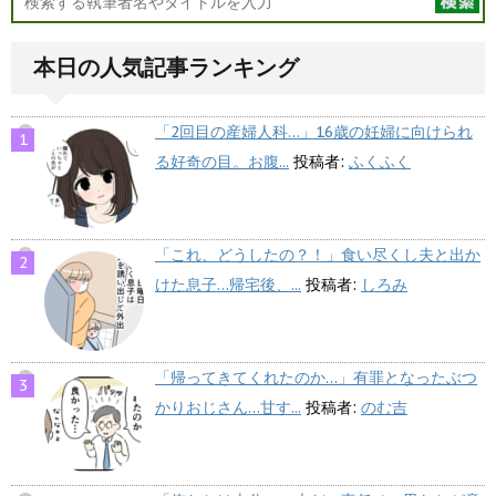
本日の人気記事ランキング
「2回目の産婦人科…」16歳の妊婦に向けられ
る好奇の目。お腹...
投稿者:
ふくふく
「これ、どうしたの？！」食い尽くし夫と出か
けた息子…帰宅後、...
投稿者:
しろみ
「帰ってきてくれたのか…」有罪となったぶつ
かりおじさん…甘す...
投稿者:
のむ吉