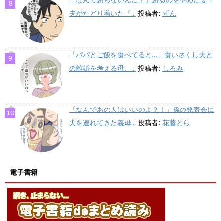
「なんで謝らないんだ？」謝るのをやめた妻…
夫がたどり着いた『...
投稿者:
ずん
「パパとご飯を食べてると…」食い尽くし夫と
の離婚を考える母、...
投稿者:
しろみ
「なんであの人はいいのよ？！」孫の発表会に
犬を連れてきた義母...
投稿者:
花藤とら
電子書籍