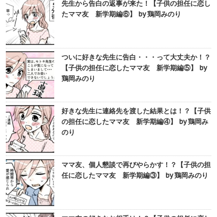
先生から告白の返事が来た！【子供の担任に恋し
たママ友 新学期編⑥】 by 鶏岡みのり
ついに好きな先生に告白・・・って大丈夫か！？
【子供の担任に恋したママ友 新学期編⑤】 by
鶏岡みのり
好きな先生に連絡先を渡した結果とは！？【子供
の担任に恋したママ友 新学期編④】 by 鶏岡み
のり
ママ友、個人懇談で再びやらかす！？【子供の担
任に恋したママ友 新学期編③】 by 鶏岡みのり