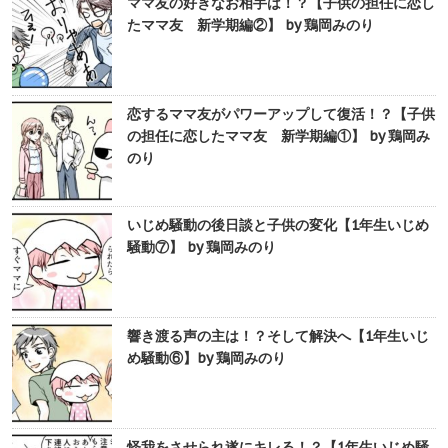
ママ友の好きなお相手は！？【子供の担任に恋し
たママ友 新学期編②】 by 鶏岡みのり
恋するママ友がパワーアップして復活！？【子供
の担任に恋したママ友 新学期編①】 by 鶏岡み
のり
いじめ騒動の後日談と子供の変化【1年生いじめ
騒動⑦】 by 鶏岡みのり
響き渡る声の主は！？そして解決へ【1年生いじ
め騒動⑥】by 鶏岡みのり
怪我をさせられ遂にキレる！？【1年生いじめ騒