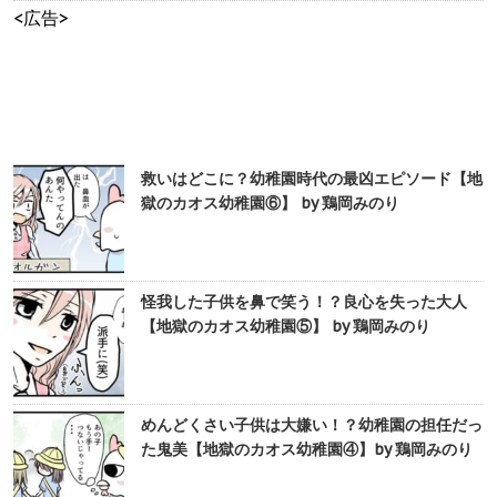
<広告>
救いはどこに？幼稚園時代の最凶エピソード【地
獄のカオス幼稚園⑥】 by 鶏岡みのり
怪我した子供を鼻で笑う！？良心を失った大人
【地獄のカオス幼稚園⑤】 by 鶏岡みのり
めんどくさい子供は大嫌い！？幼稚園の担任だっ
た鬼美【地獄のカオス幼稚園④】by 鶏岡みのり