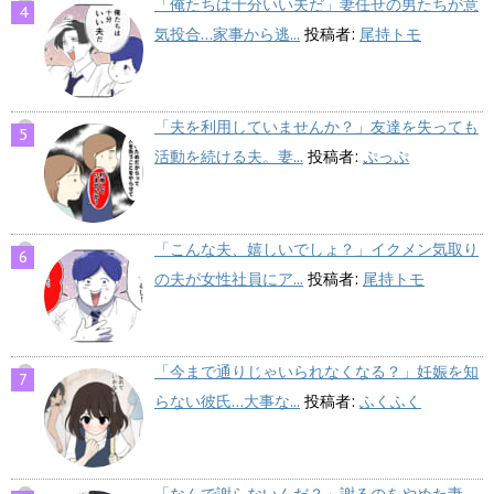
「俺たちは十分いい夫だ」妻任せの男たちが意
気投合…家事から逃...
投稿者:
尾持トモ
「夫を利用していませんか？」友達を失っても
活動を続ける夫。妻...
投稿者:
ぷっぷ
「こんな夫、嬉しいでしょ？」イクメン気取り
の夫が女性社員にア...
投稿者:
尾持トモ
「今まで通りじゃいられなくなる？」妊娠を知
らない彼氏…大事な...
投稿者:
ふくふく