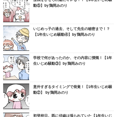
動⑤】by 鶏岡みのり
いじめっ子の過去、そして先生の秘密まで！？
【1年生いじめ騒動④】by 鶏岡みのり
学校で何があったのか、その内容に憤慨！【1年
生いじめ騒動③】by 鶏岡みのり
意外すぎるタイミングで発覚！【1年生いじめ騒
動②】 by 鶏岡みのり
初登校日。既に伏線は張られていた【1年生いじ