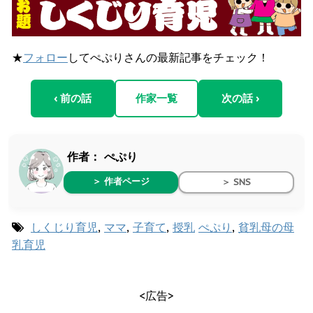
★
フォロー
してぺぷりさんの最新記事をチェック！
‹ 前の話
作家一覧
次の話 ›
作者：
ぺぷり
＞ 作者ページ
＞ SNS
しくじり育児
,
ママ
,
子育て
,
授乳
ぺぷり
,
貧乳母の母
乳育児
<広告>