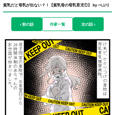
貧乳だと母乳が出ない？！【貧乳母の母乳育児①】 by ぺぷり
‹ 前の話
作家一覧
次の話 ›