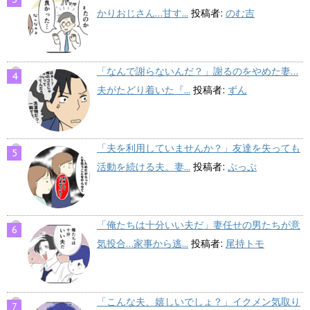
かりおじさん…甘す...
投稿者:
のむ吉
「なんで謝らないんだ？」謝るのをやめた妻…
夫がたどり着いた『...
投稿者:
ずん
「夫を利用していませんか？」友達を失っても
活動を続ける夫。妻...
投稿者:
ぷっぷ
「俺たちは十分いい夫だ」妻任せの男たちが意
気投合…家事から逃...
投稿者:
尾持トモ
「こんな夫、嬉しいでしょ？」イクメン気取り