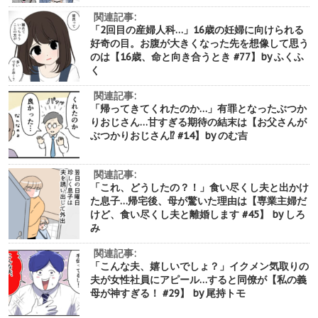
関連記事:
「2回目の産婦人科…」16歳の妊婦に向けられる
好奇の目。お腹が大きくなった先を想像して思う
のは【16歳、命と向き合うとき #77】by ふくふ
く
関連記事:
「帰ってきてくれたのか…」有罪となったぶつか
りおじさん…甘すぎる期待の結末は【お父さんが
ぶつかりおじさん⁉︎ #14】by のむ吉
関連記事:
「これ、どうしたの？！」食い尽くし夫と出かけ
た息子…帰宅後、母が驚いた理由は【専業主婦だ
けど、食い尽くし夫と離婚します #45】 by しろ
み
関連記事:
「こんな夫、嬉しいでしょ？」イクメン気取りの
夫が女性社員にアピール…すると同僚が【私の義
母が神すぎる！ #29】 by 尾持トモ