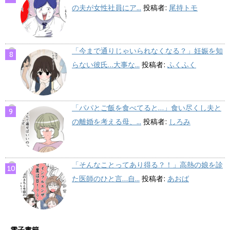
の夫が女性社員にア...
投稿者:
尾持トモ
「今まで通りじゃいられなくなる？」妊娠を知
らない彼氏…大事な...
投稿者:
ふくふく
「パパとご飯を食べてると…」食い尽くし夫と
の離婚を考える母、...
投稿者:
しろみ
「そんなことってあり得る？！」高熱の娘を診
た医師のひと言…自...
投稿者:
あおば