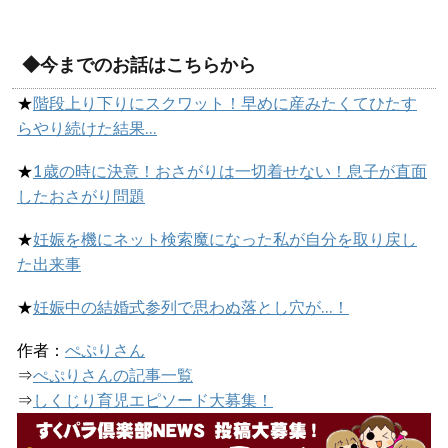
◆今までのお話はこちらから
★
階段上り下りにスクワット！早めに産みたくてひたす
らやり続けた結果…
★
1歳の時に決意！おさがりは一切着せない！息子が直面
したおさがり問題
★
妊娠を機にネット検索魔になった私が自分を取り戻し
た出来事
★
妊娠中の結婚式参列で思わぬ落とし穴が…！
作者：
ぺぷりさん
⇒
ぺぷりさんの記事一覧
⇒
しくじり育児エピソード大募集！