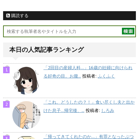
購読する
本日の人気記事ランキング
「2回目の産婦人科…」16歳の妊婦に向けられ
る好奇の目。お腹...
投稿者:
ふくふく
「これ、どうしたの？！」食い尽くし夫と出か
けた息子…帰宅後、...
投稿者:
しろみ
「帰ってきてくれたのか…」有罪となったぶつ