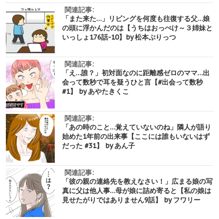
関連記事:
「また来た…」リビングを何度も往復する父…娘
の頭に浮かんだのは【うちはおっぺけ～３姉妹と
いっしょ176話-10】by 松本ぷりっつ
関連記事:
「え…誰？」初対面なのに距離感ゼロのママ…出
会って数秒で耳を疑うひと言【#出会って数秒
#1】 by あやたきくこ
関連記事:
「あの時のこと…覚えていないのね」隣人が語り
始めた1年前の出来事【ここには誰もいないはず
だった #31】 by あん子
関連記事:
「彼の親の連絡先を教えなさい！」広まる娘の写
真に父は他人事…母が娘に詰め寄ると【私の娘は
見せたがりではありません9話】 by フワリー