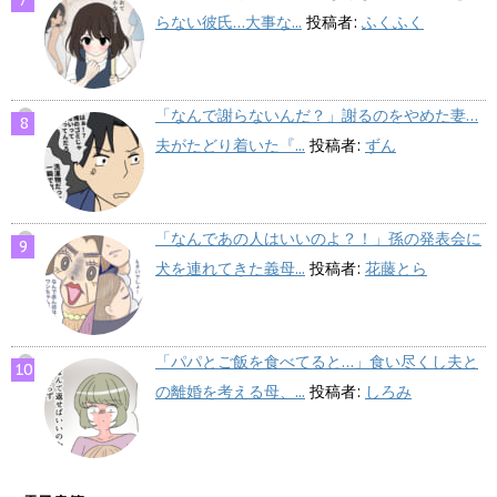
らない彼氏…大事な...
投稿者:
ふくふく
「なんで謝らないんだ？」謝るのをやめた妻…
夫がたどり着いた『...
投稿者:
ずん
「なんであの人はいいのよ？！」孫の発表会に
犬を連れてきた義母...
投稿者:
花藤とら
「パパとご飯を食べてると…」食い尽くし夫と
の離婚を考える母、...
投稿者:
しろみ