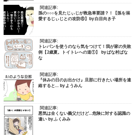
関連記事:
孫の○○○を見たじぃじが救急車要請？！【孫を溺
愛するじぃじとの攻防⑥】by 白目向き子
関連記事:
トレパンを使うのなら気をつけて！我が家の失敗
例【2歳夏。トイトレへの道①】 by ばな村ばな
な
関連記事:
『休みの日のお出かけ』旦那に行きたい場所を連
絡すると… by ようみん
関連記事:
悪気は全くない義父だけど…危険に対する認識の
違い by ふくみみ