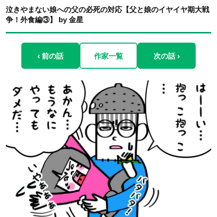
泣きやまない娘への父の必死の対応【父と娘のイヤイヤ期大戦
争！外食編③】 by 金星
‹ 前の話
作家一覧
次の話 ›