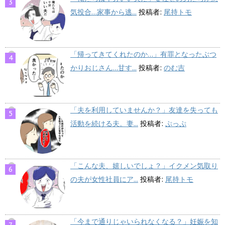
気投合…家事から逃...
投稿者:
尾持トモ
「帰ってきてくれたのか…」有罪となったぶつ
かりおじさん…甘す...
投稿者:
のむ吉
「夫を利用していませんか？」友達を失っても
活動を続ける夫。妻...
投稿者:
ぷっぷ
「こんな夫、嬉しいでしょ？」イクメン気取り
の夫が女性社員にア...
投稿者:
尾持トモ
「今まで通りじゃいられなくなる？」妊娠を知