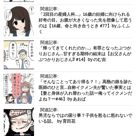
関連記事:
「2回目の産婦人科…」16歳の妊婦に向けられる
好奇の目。お腹が大きくなった先を想像して思う
のは【16歳、命と向き合うとき #77】by ふくふ
く
関連記事:
「帰ってきてくれたのか…」有罪となったぶつか
りおじさん…甘すぎる期待の結末は【お父さんが
ぶつかりおじさん⁉︎ #14】by のむ吉
関連記事:
「そんなことってあり得る？！」高熱の娘を診た
医師のひと言…自称イクメン夫が驚いた事実とは
【妻と身体が入れ替わった話ー俺ってイクメンだ
よね？ー#46】by あおば
関連記事:
男児ならではの困り事？子供を怒るに怒れないで
いる話。 by 育田花