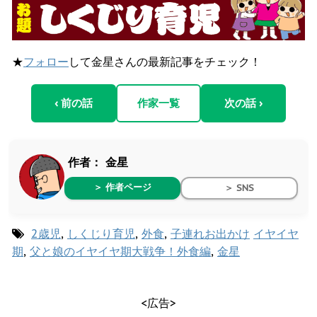
★
フォロー
して金星さんの最新記事をチェック！
‹ 前の話
作家一覧
次の話 ›
作者：
金星
＞ 作者ページ
＞ SNS
2歳児
,
しくじり育児
,
外食
,
子連れお出かけ
イヤイヤ
期
,
父と娘のイヤイヤ期大戦争！外食編
,
金星
<広告>