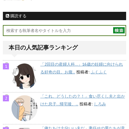
購読する
本日の人気記事ランキング
「2回目の産婦人科…」16歳の妊婦に向けられ
る好奇の目。お腹...
投稿者:
ふくふく
「これ、どうしたの？！」食い尽くし夫と出か
けた息子…帰宅後、...
投稿者:
しろみ
「俺たちは十分いい夫だ」妻任せの男たちが意