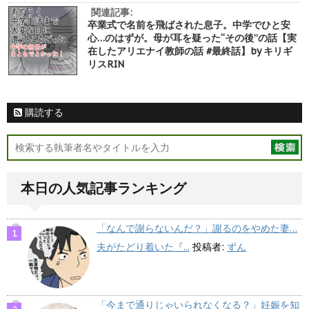
関連記事:
卒業式で名前を飛ばされた息子。中学でひと安
心…のはずが。母が耳を疑った“その後”の話【実
在したアリエナイ教師の話 #最終話】by キリギ
リスRIN
購読する
本日の人気記事ランキング
「なんで謝らないんだ？」謝るのをやめた妻…
夫がたどり着いた『...
投稿者:
ずん
「今まで通りじゃいられなくなる？」妊娠を知