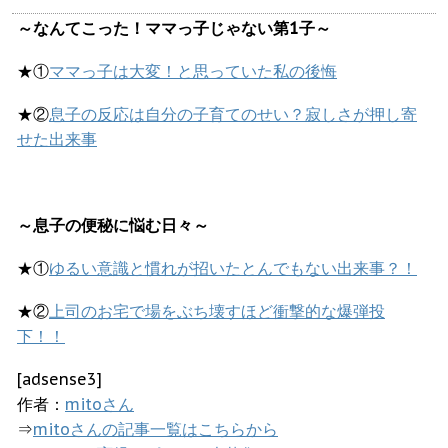
～なんてこった！ママっ子じゃない第1子～
★①
ママっ子は大変！と思っていた私の後悔
★②
息子の反応は自分の子育てのせい？寂しさが押し寄
せた出来事
～息子の便秘に悩む日々～
★①
ゆるい意識と慣れが招いたとんでもない出来事？！
★②
上司のお宅で場をぶち壊すほど衝撃的な爆弾投
下！！
[adsense3]
作者：
mitoさん
⇒
mitoさんの記事一覧はこちらから