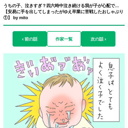
うちの子、泣きすぎ？四六時中泣き続ける我が子が心配で…
【安易に手を出してしまったがゆえ卒業に苦戦したおしゃぶり
①】 by mito
‹ 前の話
作家一覧
次の話 ›