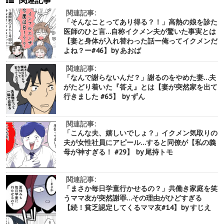
関連記事
関連記事:
「そんなことってあり得る？！」高熱の娘を診た
医師のひと言…自称イクメン夫が驚いた事実とは
【妻と身体が入れ替わった話ー俺ってイクメンだ
よね？ー#46】by あおば
関連記事:
「なんで謝らないんだ？」謝るのをやめた妻…夫
がたどり着いた『答え』とは【妻が突然家を出て
行きました #65】 by ずん
関連記事:
「こんな夫、嬉しいでしょ？」イクメン気取りの
夫が女性社員にアピール…すると同僚が【私の義
母が神すぎる！ #29】 by 尾持トモ
関連記事:
「まさか毎日学童行かせるの？」共働き家庭を笑
うママ友が突然謝罪…その理由がひどすぎる
【続！貧乏認定してくるママ友#14】by すじえ