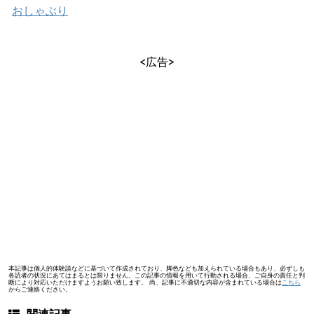
おしゃぶり
<広告>
本記事は個人的体験談などに基づいて作成されており、脚色なども加えられている場合もあり、必ずしも
各読者の状況にあてはまるとは限りません。この記事の情報を用いて行動される場合、ご自身の責任と判
断により対応いただけますようお願い致します。 尚、記事に不適切な内容が含まれている場合は
こちら
からご連絡ください。