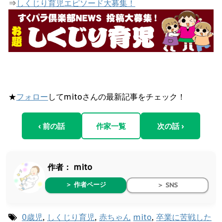
⇒
しくじり育児エピソード大募集！
★
フォロー
してmitoさんの最新記事をチェック！
‹ 前の話
作家一覧
次の話 ›
作者：
mito
＞ 作者ページ
＞ SNS
0歳児
,
しくじり育児
,
赤ちゃん
mito
,
卒業に苦戦した