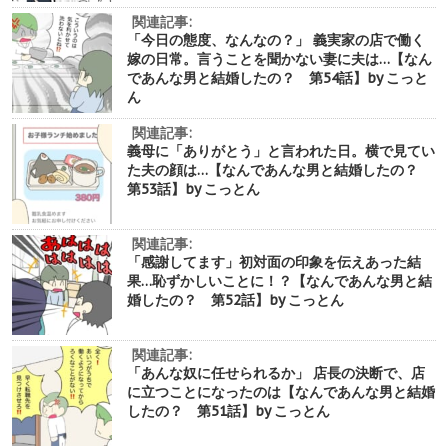
関連記事:
「今日の態度、なんなの？」 義実家の店で働く
嫁の日常。言うことを聞かない妻に夫は…【なん
であんな男と結婚したの？ 第54話】by こっと
ん
関連記事:
義母に「ありがとう」と言われた日。横で見てい
た夫の顔は…【なんであんな男と結婚したの？
第53話】by こっとん
関連記事:
「感謝してます」初対面の印象を伝えあった結
果…恥ずかしいことに！？【なんであんな男と結
婚したの？ 第52話】by こっとん
関連記事:
「あんな奴に任せられるか」 店長の決断で、店
に立つことになったのは【なんであんな男と結婚
したの？ 第51話】by こっとん