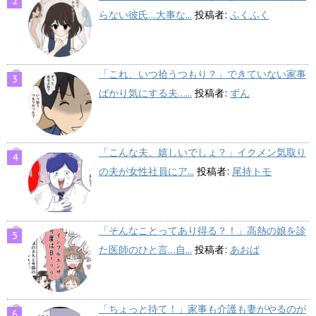
らない彼氏…大事な...
投稿者:
ふくふく
「これ、いつ拾うつもり？」できていない家事
ばかり気にする夫…...
投稿者:
ずん
「こんな夫、嬉しいでしょ？」イクメン気取り
の夫が女性社員にア...
投稿者:
尾持トモ
「そんなことってあり得る？！」高熱の娘を診
た医師のひと言…自...
投稿者:
あおば
「ちょっと待て！」家事も介護も妻がやるのが