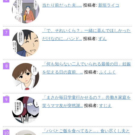
当たり前だった夫…...
投稿者:
新垣ライコ
「で、それいくら？」一緒に喜んでほしかった
だけなのに…ハンド...
投稿者:
ずん
「何も知らない二人でいられる最後の日」妊娠
を伝える日の直前、...
投稿者:
ふくふく
「まさか毎日学童行かせるの？」共働き家庭を
笑うママ友が突然謝...
投稿者:
すじえ
「パパとご飯を食べてると…」食い尽くし夫と