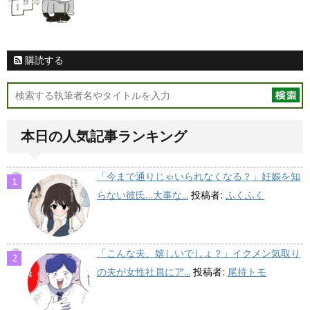
購読する
本日の人気記事ランキング
「今まで通りじゃいられなくなる？」妊娠を知
らない彼氏…大事な...
投稿者:
ふくふく
「こんな夫、嬉しいでしょ？」イクメン気取り
の夫が女性社員にア...
投稿者:
尾持トモ