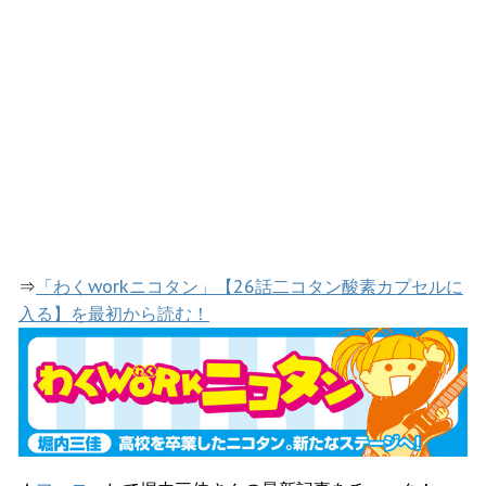
⇒
「わくworkニコタン」【26話二コタン酸素カプセルに
入る】を最初から読む！