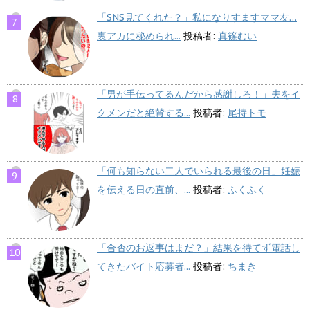
「SNS見てくれた？」私になりすますママ友…
裏アカに秘められ...
投稿者:
真篠むい
「男が手伝ってるんだから感謝しろ！」夫をイ
クメンだと絶賛する...
投稿者:
尾持トモ
「何も知らない二人でいられる最後の日」妊娠
を伝える日の直前、...
投稿者:
ふくふく
「合否のお返事はまだ？」結果を待てず電話し
てきたバイト応募者...
投稿者:
ちまき