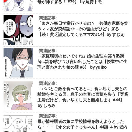
母が神すぎる！ #29】 by 尾持トモ
関連記事:
「まさか毎日学童行かせるの？」共働き家庭を笑
うママ友が突然謝罪…その理由がひどすぎる
【続！貧乏認定してくるママ友#14】by すじえ
関連記事:
「家庭環境のせいですね」娘の生理を笑う塾講
師…親を呼びつけ言い出したことは【授業中に生
理と言わされた娘の話 #6】 by yuiko
関連記事:
「パパとご飯を食べてると…」食い尽くし夫との
離婚を考える母、息子の本音に言葉を失う【専業
主婦だけど、食い尽くし夫と離婚します #44】
by しろみ
関連記事:
母が情報弱者の娘に学校情報を教えようとした
ら・・・【オタ女子ぐっちゃん】44話-4 by 堀内