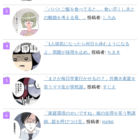
「パパとご飯を食べてると…」食い尽くし夫と
の離婚を考える母、...
投稿者:
しろみ
「1人病気になったら何日も休むようになる
よ」周囲が採用を止め...
投稿者:
ちまき
「まさか毎日学童行かせるの？」共働き家庭を
笑うママ友が突然謝...
投稿者:
すじえ
「家庭環境のせいですね」娘の生理を笑う塾講
師…親を呼びつけ言...
投稿者:
yuiko