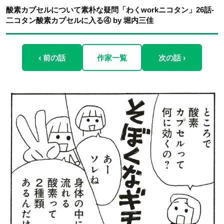
酸素カプセルについて素朴な疑問「わくworkニコタン」26話-
二コタン酸素カプセルに入る④ by 堀内三佳
‹ 前の話
作家一覧
次の話 ›