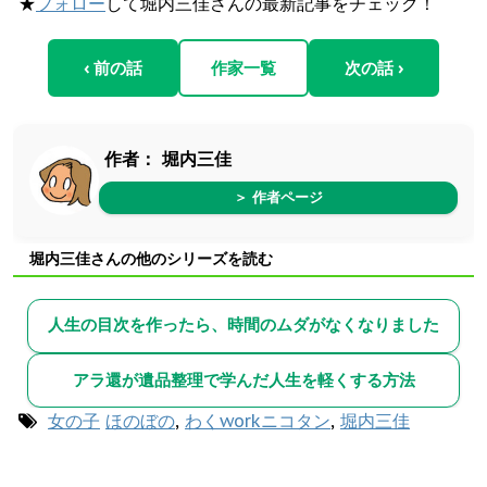
★
フォロー
して堀内三佳さんの最新記事をチェック！
‹ 前の話
作家一覧
次の話 ›
作者：
堀内三佳
＞ 作者ページ
堀内三佳さんの他のシリーズを読む
人生の目次を作ったら、時間のムダがなくなりました
アラ還が遺品整理で学んだ人生を軽くする方法
女の子
ほのぼの
,
わくworkニコタン
,
堀内三佳