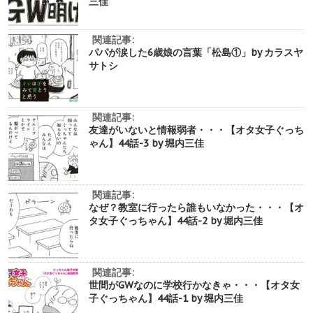
三佳
関連記事:
パパが涙した6歳娘の言葉「松島①」by カラスヤ
サトシ
関連記事:
友達がいないと情報弱者・・・【オタ女子ぐっち
ゃん】44話-3 by 堀内三佳
関連記事:
なぜ？教室に行ったら誰もいなかった・・・【オ
タ女子ぐっちゃん】44話-2 by 堀内三佳
関連記事:
世間がGWなのに学校行かなきゃ・・・【オタ女
子ぐっちゃん】44話-1 by 堀内三佳