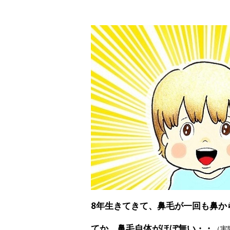
8年生きてきて、鼻毛が一回も鼻か
てか、鼻毛自体がほぼ無い・・
（実