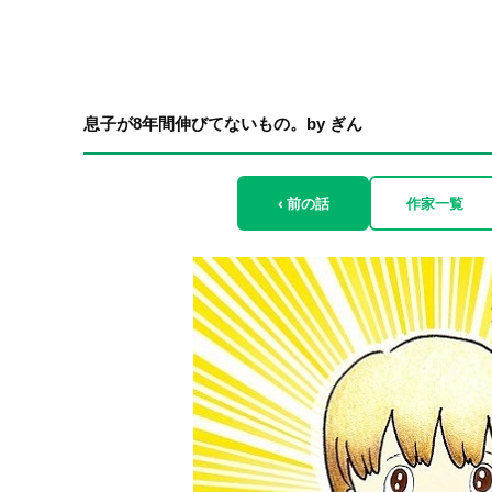
息子が8年間伸びてないもの。by ぎん
‹ 前の話
作家一覧