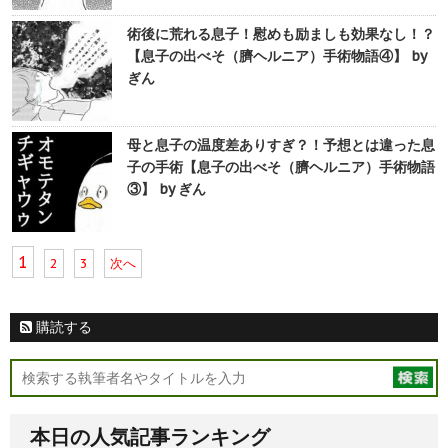
術後に荒れる息子！慰めも励ましも効果なし！？
【息子の出べそ（臍ヘルニア）手術物語④】 by
ぎん
母と息子の温度差ありすぎ？！予想とは違った息
子の手術【息子の出べそ（臍ヘルニア）手術物語
③】 by ぎん
1
2
3
次へ
購読する
本日の人気記事ランキング