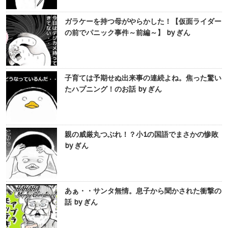
ガラケーを持つ母がやらかした！【仮面ライダー
の前でパニック事件～前編～】 by ぎん
子育ては予期せぬ出来事の連続よね。焦った驚い
たハプニング！のお話 by ぎん
親の威厳丸つぶれ！？小1の国語でまさかの惨敗
by ぎん
あぁ・・サンタ無情。息子から聞かされた衝撃の
話 by ぎん