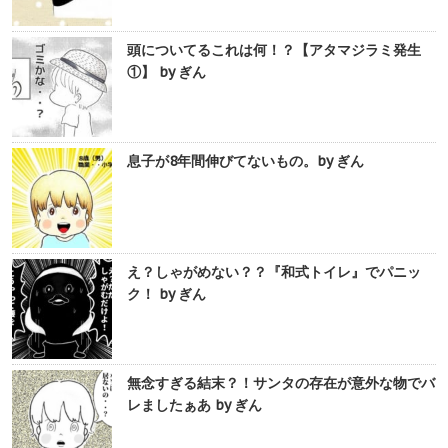
頭についてるこれは何！？【アタマジラミ発生
①】 by ぎん
息子が8年間伸びてないもの。by ぎん
え？しゃがめない？？『和式トイレ』でパニッ
ク！ by ぎん
無念すぎる結末？！サンタの存在が意外な物でバ
レましたぁあ by ぎん