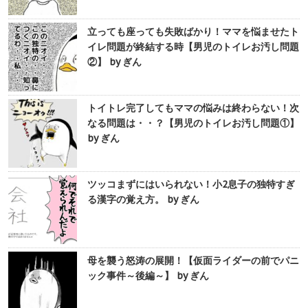
立っても座っても失敗ばかり！ママを悩ませたト
イレ問題が終結する時【男児のトイレお汚し問題
②】 by ぎん
トイトレ完了してもママの悩みは終わらない！次
なる問題は・・？【男児のトイレお汚し問題①】
by ぎん
ツッコまずにはいられない！小2息子の独特すぎ
る漢字の覚え方。 by ぎん
母を襲う怒涛の展開！【仮面ライダーの前でパニ
ック事件～後編～】 by ぎん