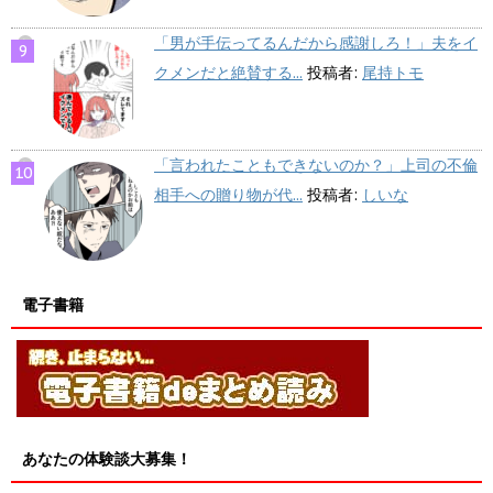
「男が手伝ってるんだから感謝しろ！」夫をイ
クメンだと絶賛する...
投稿者:
尾持トモ
「言われたこともできないのか？」上司の不倫
相手への贈り物が代...
投稿者:
しいな
電子書籍
あなたの体験談大募集！