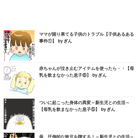
ママが困り果てる子供のトラブル【子供あるある
事件①】 by ぎん
赤ちゃんが泣き止むアイテムを使ったら・・【母
乳を飲まなかった息子⑥】 by ぎん
ついに起こった身体の異変～新生児との生活～
【母乳を飲まなかった息子⑤】 by ぎん
母、圧倒的な敗北を喫する！～新生児との生活～