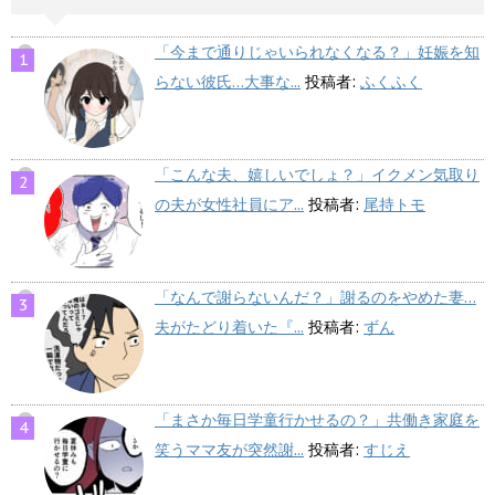
「今まで通りじゃいられなくなる？」妊娠を知
らない彼氏…大事な...
投稿者:
ふくふく
「こんな夫、嬉しいでしょ？」イクメン気取り
の夫が女性社員にア...
投稿者:
尾持トモ
「なんで謝らないんだ？」謝るのをやめた妻…
夫がたどり着いた『...
投稿者:
ずん
「まさか毎日学童行かせるの？」共働き家庭を
笑うママ友が突然謝...
投稿者:
すじえ