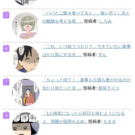
「パパとご飯を食べてると…」食い尽くし夫と
の離婚を考える母、...
投稿者:
しろみ
「これ、いつ拾うつもり？」できていない家事
ばかり気にする夫…...
投稿者:
ずん
「ちょっと待て！」家事も介護も妻がやるのが
当たり前だった夫…...
投稿者:
新垣ライコ
「1人病気になったら何日も休むようになる
よ」周囲が採用を止め...
投稿者:
ちまき