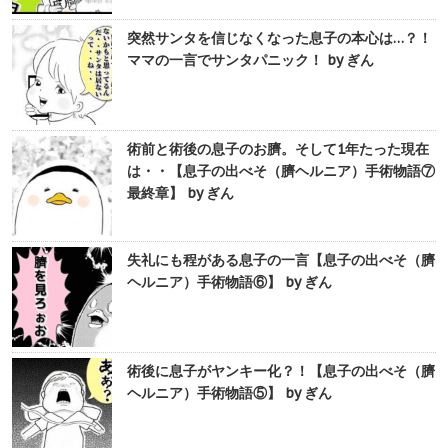
突然サンタを信じなくなった息子の本心は…？！
ママの一言でサンタパニック！ by ぎん
術前と術後の息子のお臍。そして1年たった現在
は・・【息子の出べそ（臍ヘルニア）手術物語⑦
最終章】 by ぎん
失礼にも程がある息子の一言【息子の出べそ（臍
ヘルニア）手術物語⑥】 by ぎん
術後に息子がヤンキー化？！【息子の出べそ（臍
ヘルニア）手術物語⑤】 by ぎん