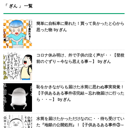
「 ぎん 」 一覧
簡単に自転車に乗れた！買って良かったと心から
思った物 by ぎん
コロナ休み明け、外で子供の泣く声が・・【登校
前のぐずり～今なら思える事～】 by ぎん
恥をかきながらも届けた水筒に思わぬ事実発覚！
【子供あるある事件④完結～忘れ物届けに行った
ら・・～】 by ぎん
水筒を届けたかっただけなのに・・待ち受けてい
た『地獄の公開処刑』！【子供あるある事件③～