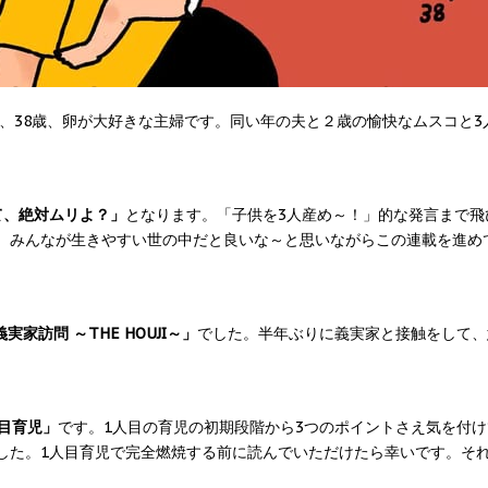
、38歳、卵が大好きな主婦です。同い年の夫と２歳の愉快なムスコと3
て、絶対ムリよ？」
となります。「子供を3人産め～！」的な発言まで飛
、みんなが生きやすい世の中だと良いな～と思いながらこの連載を進め
家訪問 ～THE HOUJI～」
でした。半年ぶりに義実家と接触をして、
目育児」
です。1人目の育児の初期段階から3つのポイントさえ気を付
した。1人目育児で完全燃焼する前に読んでいただけたら幸いです。そ