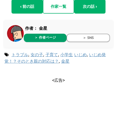
‹ 前の話
作家一覧
次の話 ›
作者：
金星
＞ 作者ページ
＞ SNS
トラブル
,
女の子
,
子育て
,
小学生
いじめ
,
いじめ発
覚！？そのとき親の対応は？
,
金星
<広告>