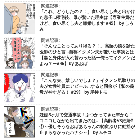
関連記事:
「これ、どうしたの？！」食い尽くし夫と出かけ
た息子…帰宅後、母が驚いた理由は【専業主婦だ
けど、食い尽くし夫と離婚します #45】 by しろ
み
関連記事:
「そんなことってあり得る？！」高熱の娘を診た
医師のひと言…自称イクメン夫が驚いた事実とは
【妻と身体が入れ替わった話ー俺ってイクメンだ
よね？ー#46】by あおば
関連記事:
「こんな夫、嬉しいでしょ？」イクメン気取りの
夫が女性社員にアピール…すると同僚が【私の義
母が神すぎる！ #29】 by 尾持トモ
関連記事:
妊娠8ヶ月で交通事故！ぶつかってきた車からニ
コニコしながら出てきたのは…【高齢者VS妊婦⁉︎
①～優しそうなおばあちゃんの豹変ぶりに動揺が
止まらなかったハナシ～】 by ムチコ