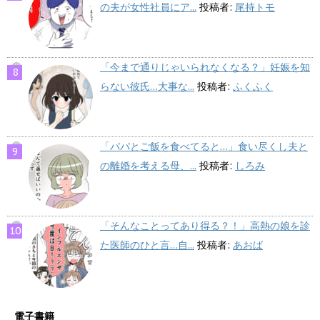
の夫が女性社員にア...
投稿者:
尾持トモ
「今まで通りじゃいられなくなる？」妊娠を知
らない彼氏…大事な...
投稿者:
ふくふく
「パパとご飯を食べてると…」食い尽くし夫と
の離婚を考える母、...
投稿者:
しろみ
「そんなことってあり得る？！」高熱の娘を診
た医師のひと言…自...
投稿者:
あおば
電子書籍