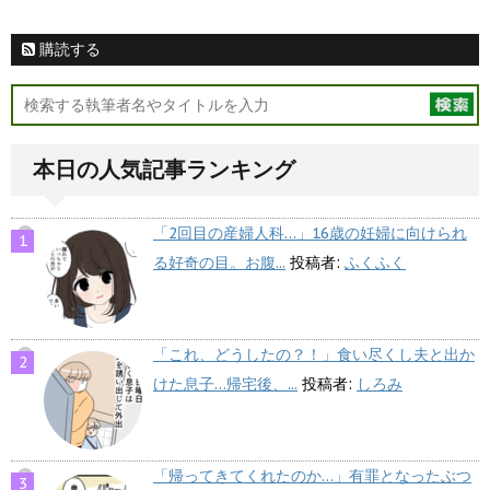
購読する
本日の人気記事ランキング
「2回目の産婦人科…」16歳の妊婦に向けられ
る好奇の目。お腹...
投稿者:
ふくふく
「これ、どうしたの？！」食い尽くし夫と出か
けた息子…帰宅後、...
投稿者:
しろみ
「帰ってきてくれたのか…」有罪となったぶつ