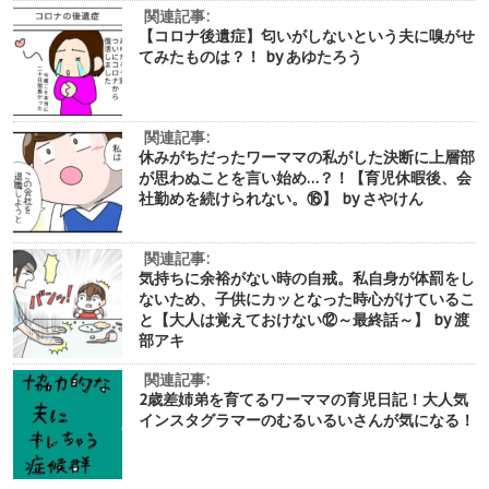
関連記事:
【コロナ後遺症】匂いがしないという夫に嗅がせ
てみたものは？！ by あゆたろう
関連記事:
休みがちだったワーママの私がした決断に上層部
が思わぬことを言い始め…？！【育児休暇後、会
社勤めを続けられない。⑯】 by さやけん
関連記事:
気持ちに余裕がない時の自戒。私自身が体罰をし
ないため、子供にカッとなった時心がけているこ
と【大人は覚えておけない⑫～最終話～】 by 渡
部アキ
関連記事:
2歳差姉弟を育てるワーママの育児日記！大人気
インスタグラマーのむるいるいさんが気になる！