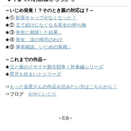
～いじめ発覚！？そのとき親の対応は？～
★①
鉛筆キャップがなくなった！
★②
立て続けになくなる長女の持ち物
★③
先生に相談した結果…
★④
長女、涙の帰宅のわけ
★⑤
事実確認。いじめの真相…
～これまでの作品～
★
父と娘のイヤイヤ期大戦争！外食編シリーズ
★
育児も住まいとシリーズ
⇒
もっと金星さんの作品を読みたい方はこちらから！
⇒ブログ
おやじいじり
＜広告＞