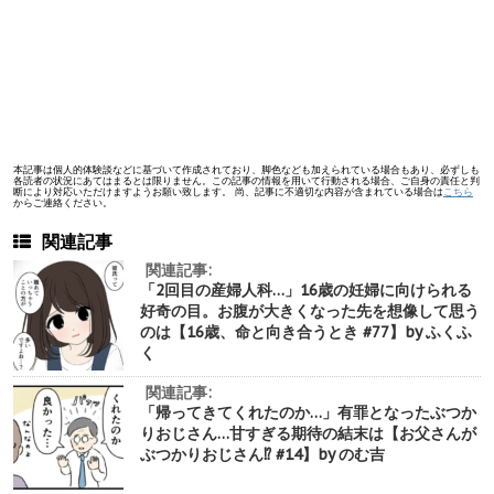
本記事は個人的体験談などに基づいて作成されており、脚色なども加えられている場合もあり、必ずしも
各読者の状況にあてはまるとは限りません。この記事の情報を用いて行動される場合、ご自身の責任と判
断により対応いただけますようお願い致します。 尚、記事に不適切な内容が含まれている場合は
こちら
からご連絡ください。
関連記事
関連記事:
「2回目の産婦人科…」16歳の妊婦に向けられる
好奇の目。お腹が大きくなった先を想像して思う
のは【16歳、命と向き合うとき #77】by ふくふ
く
関連記事:
「帰ってきてくれたのか…」有罪となったぶつか
りおじさん…甘すぎる期待の結末は【お父さんが
ぶつかりおじさん⁉︎ #14】by のむ吉