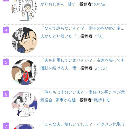
かりおじさん…甘す...
投稿者:
のむ吉
「なんで謝らないんだ？」謝るのをやめた妻…
夫がたどり着いた『...
投稿者:
ずん
「夫を利用していませんか？」友達を失っても
活動を続ける夫。妻...
投稿者:
ぷっぷ
「俺たちは十分いい夫だ」妻任せの男たちが意
気投合…家事から逃...
投稿者:
尾持トモ
「こんな夫、嬉しいでしょ？」イクメン気取り