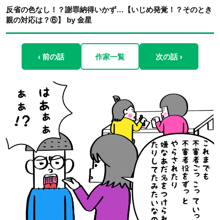
反省の色なし！？謝罪納得いかず…【いじめ発覚！？そのとき
親の対応は？⑥】 by 金星
‹ 前の話
作家一覧
次の話 ›