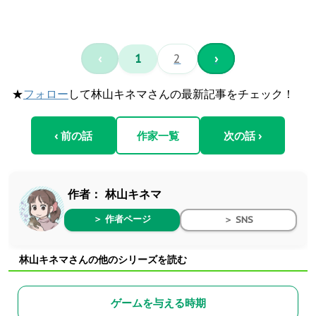
‹
1
2
›
★
フォロー
して林山キネマさんの最新記事をチェック！
‹ 前の話
作家一覧
次の話 ›
作者：
林山キネマ
＞ 作者ページ
＞ SNS
林山キネマさんの他のシリーズを読む
ゲームを与える時期