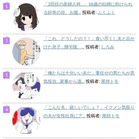
「2回目の産婦人科…」16歳の妊婦に向けられ
る好奇の目。お腹...
投稿者:
ふくふく
「これ、どうしたの？！」食い尽くし夫と出か
けた息子…帰宅後、...
投稿者:
しろみ
「俺たちは十分いい夫だ」妻任せの男たちが意
気投合…家事から逃...
投稿者:
尾持トモ
「こんな夫、嬉しいでしょ？」イクメン気取り
の夫が女性社員にア...
投稿者:
尾持トモ