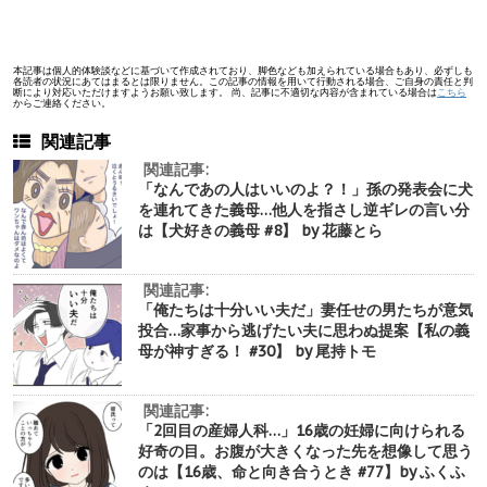
本記事は個人的体験談などに基づいて作成されており、脚色なども加えられている場合もあり、必ずしも
各読者の状況にあてはまるとは限りません。この記事の情報を用いて行動される場合、ご自身の責任と判
断により対応いただけますようお願い致します。 尚、記事に不適切な内容が含まれている場合は
こちら
からご連絡ください。
関連記事
関連記事:
「なんであの人はいいのよ？！」孫の発表会に犬
を連れてきた義母…他人を指さし逆ギレの言い分
は【犬好きの義母 #8】 by 花藤とら
関連記事:
「俺たちは十分いい夫だ」妻任せの男たちが意気
投合…家事から逃げたい夫に思わぬ提案【私の義
母が神すぎる！ #30】 by 尾持トモ
関連記事:
「2回目の産婦人科…」16歳の妊婦に向けられる
好奇の目。お腹が大きくなった先を想像して思う
のは【16歳、命と向き合うとき #77】by ふくふ