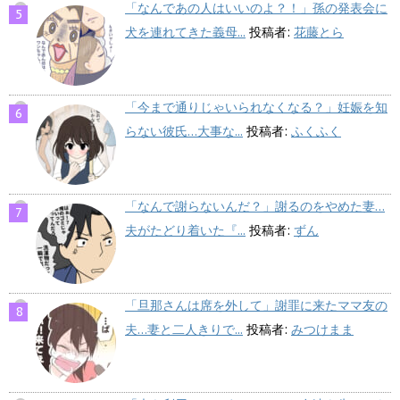
「なんであの人はいいのよ？！」孫の発表会に
犬を連れてきた義母...
投稿者:
花藤とら
「今まで通りじゃいられなくなる？」妊娠を知
らない彼氏…大事な...
投稿者:
ふくふく
「なんで謝らないんだ？」謝るのをやめた妻…
夫がたどり着いた『...
投稿者:
ずん
「旦那さんは席を外して」謝罪に来たママ友の
夫…妻と二人きりで...
投稿者:
みつけまま