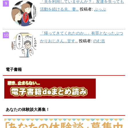
「夫を利用していませんか？」友達を失っても
活動を続ける夫。妻...
投稿者:
ぷっぷ
「帰ってきてくれたのか…」有罪となったぶつ
かりおじさん…甘す...
投稿者:
のむ吉
電子書籍
あなたの体験談大募集！