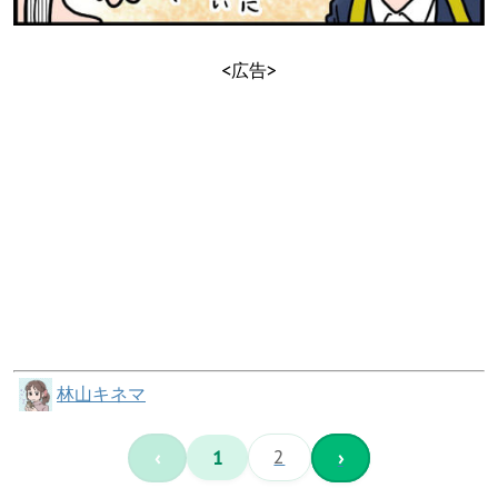
<広告>
林山キネマ
‹
1
2
›