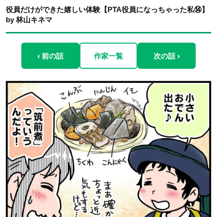
役員だけができた嬉しい体験【PTA役員になっちゃった私⑭】
by 林山キネマ
‹ 前の話
作家一覧
次の話 ›