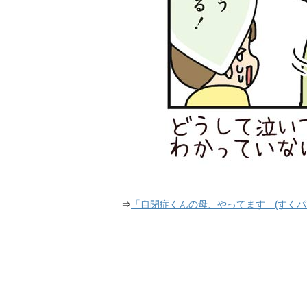
⇒
「自閉症くんの母、やってます」(すくパ