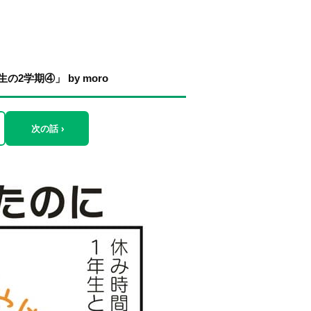
学期④」 by moro
次の話 ›