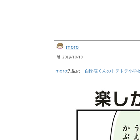
moro
2019/10/18
moro
先生の
「自閉症くんのトテトテ小学