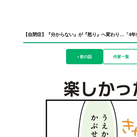
【自閉症】『分からない』が『怒り』へ変わり…「4年生の2
‹ 前の話
作家一覧