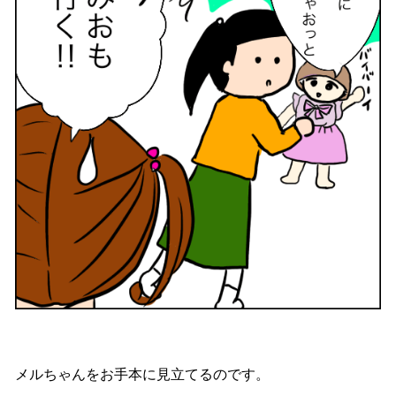
メルちゃんをお手本に見立てるのです。