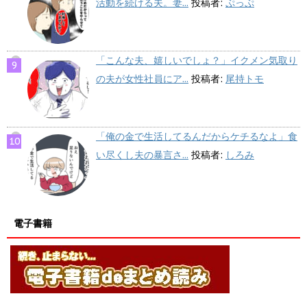
活動を続ける夫。妻...
投稿者:
ぷっぷ
「こんな夫、嬉しいでしょ？」イクメン気取り
の夫が女性社員にア...
投稿者:
尾持トモ
「俺の金で生活してるんだからケチるなよ」食
い尽くし夫の暴言さ...
投稿者:
しろみ
電子書籍