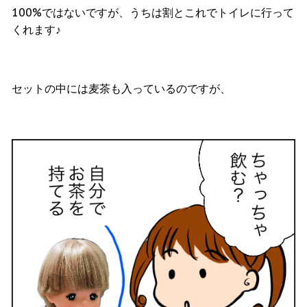
100%ではないですが、うちは割とこれでトイレに行って
くれます♪
セットの中には麦茶も入っているのですが、