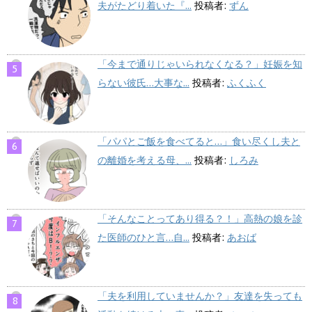
夫がたどり着いた『...
投稿者:
ずん
「今まで通りじゃいられなくなる？」妊娠を知
らない彼氏…大事な...
投稿者:
ふくふく
「パパとご飯を食べてると…」食い尽くし夫と
の離婚を考える母、...
投稿者:
しろみ
「そんなことってあり得る？！」高熱の娘を診
た医師のひと言…自...
投稿者:
あおば
「夫を利用していませんか？」友達を失っても