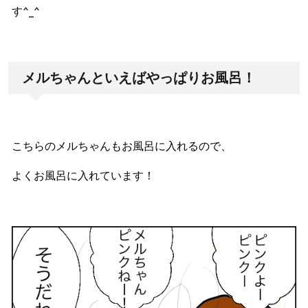
す^_^
メルちゃんといえばやっぱりお風呂！
こちらのメルちゃんもお風呂に入れるので、
よくお風呂に入れています！