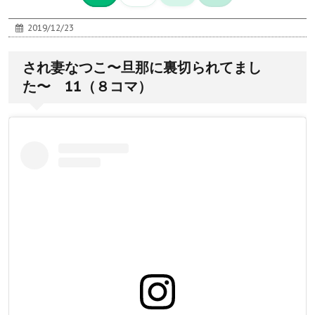
2019/12/23
され妻なつこ〜旦那に裏切られてまし
た〜 11（８コマ）