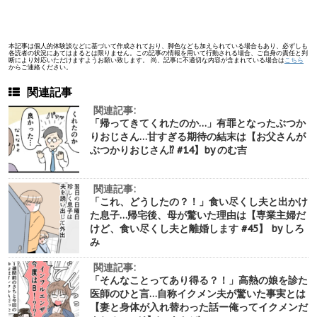
本記事は個人的体験談などに基づいて作成されており、脚色なども加えられている場合もあり、必ずしも
各読者の状況にあてはまるとは限りません。この記事の情報を用いて行動される場合、ご自身の責任と判
断により対応いただけますようお願い致します。 尚、記事に不適切な内容が含まれている場合は
こちら
からご連絡ください。
関連記事
関連記事:
「帰ってきてくれたのか…」有罪となったぶつか
りおじさん…甘すぎる期待の結末は【お父さんが
ぶつかりおじさん⁉︎ #14】by のむ吉
関連記事:
「これ、どうしたの？！」食い尽くし夫と出かけ
た息子…帰宅後、母が驚いた理由は【専業主婦だ
けど、食い尽くし夫と離婚します #45】 by しろ
み
関連記事:
「そんなことってあり得る？！」高熱の娘を診た
医師のひと言…自称イクメン夫が驚いた事実とは
【妻と身体が入れ替わった話ー俺ってイクメンだ