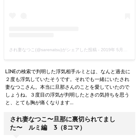
され妻なつこ(@sarenatsu)がシェアした投稿
-
2019年 5月月12日午前1時04分PDT
LINEの検索で判明した浮気相手ルミとは、なんと過去に
２度も浮気していたそうです。それでも一緒にいたされ
妻なつこさん。本当に旦那さんのことを愛していたので
しょうね。３度目の浮気が判明したときの気持ちを思う
と、とても胸が痛くなります…
され妻なつこ〜旦那に裏切られてまし
た〜 ルミ編 3（8コマ）