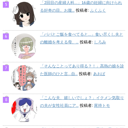
「2回目の産婦人科…」16歳の妊婦に向けられ
る好奇の目。お腹...
投稿者:
ふくふく
「パパとご飯を食べてると…」食い尽くし夫と
の離婚を考える母、...
投稿者:
しろみ
「そんなことってあり得る？！」高熱の娘を診
た医師のひと言…自...
投稿者:
あおば
「こんな夫、嬉しいでしょ？」イクメン気取り
の夫が女性社員にア...
投稿者:
尾持トモ