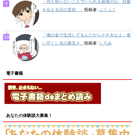
「何も知らない二人でいられる最後の日」妊娠
を伝える日の直前、...
投稿者:
ふくふく
「俺の金で生活してるんだからケチるなよ」食
い尽くし夫の暴言さ...
投稿者:
しろみ
電子書籍
あなたの体験談大募集！