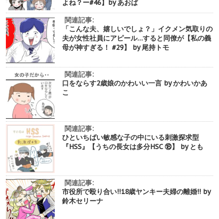
よね？ー#46】by あおば
関連記事:
「こんな夫、嬉しいでしょ？」イクメン気取りの
夫が女性社員にアピール…すると同僚が【私の義
母が神すぎる！ #29】 by 尾持トモ
関連記事:
口をならす2歳娘のかわいい一言 by かわいかあ
こ
関連記事:
ひといちばい敏感な子の中にいる刺激探求型
『HSS』【うちの長女は多分HSC ⑱】 by とも
関連記事:
市役所で殴り合い!!18歳ヤンキー夫婦の離婚!! by
鈴木セリーナ