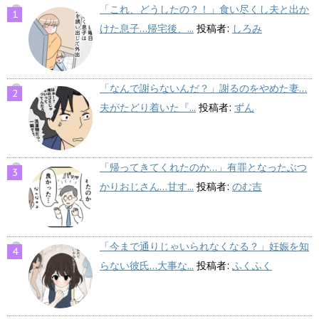
「これ、どうしたの？！」食い尽くし夫と出か
けた息子…帰宅後、...
投稿者:
しろみ
「なんで謝らないんだ？」謝るのをやめた妻…
夫がたどり着いた『...
投稿者:
ずん
「帰ってきてくれたのか…」有罪となったぶつ
かりおじさん…甘す...
投稿者:
のむ吉
「今まで通りじゃいられなくなる？」妊娠を知
らない彼氏…大事な...
投稿者:
ふくふく