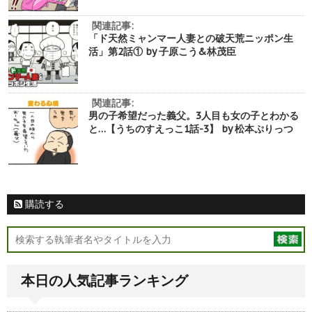
関連記事:
「ド天然ミャンマー人妻との破天荒ニッポン生
活」第2話① by 子原こう&林茂臣
関連記事:
男の子希望だった義父。3人目も女の子とわかる
と…【うちのすえっこ1話-3】 by 松本ぷりっつ
購読する
本日の人気記事ランキング