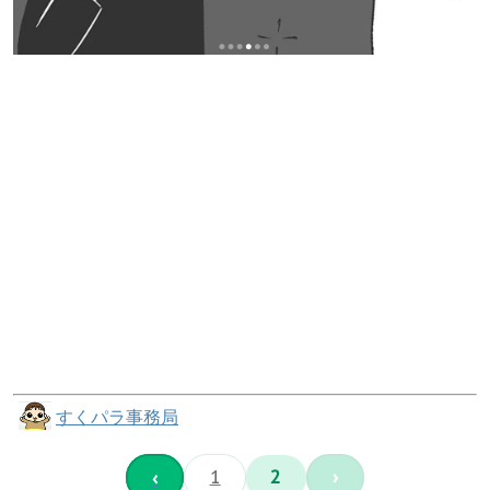
すくパラ事務局
‹
1
2
›