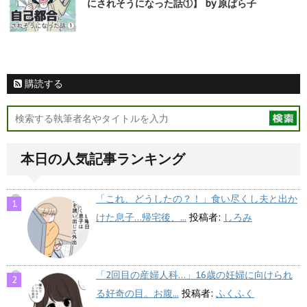
にされそうになった話①】 by 原ぱら子
購読する
本日の人気記事ランキング
「これ、どうしたの？！」食い尽くし夫と出か
けた息子…帰宅後、...
投稿者:
しろみ
「2回目の産婦人科…」16歳の妊婦に向けられ
る好奇の目。お腹...
投稿者:
ふくふく