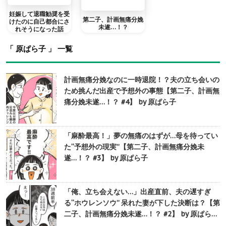
妊娠して退職勧奨を受
第二子、計画無痛分娩
けたのに自己都合にさ
未遂…！？
れそうになった話
「 原ぱら子 」 一覧
計画無痛分娩なのに一時退院！？夫の立ち会いの
ため挑んだ出産で予想外の事態【第二子、計画無
痛分娩未遂…！？ #4】 by 原ぱら子
「麻酔最高！」夢の無痛のはずが…母を待ってい
た“予想外の現実”【第二子、計画無痛分娩未
遂…！？ #3】 by 原ぱら子
「俺、立ち会えない…」出産直前、夫の遅すぎ
る“ホウレンソウ” 呆れた妻が下した決断は？【第
二子、計画無痛分娩未遂…！？ #2】 by 原ぱら…