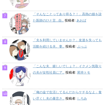
「そんなことってあり得る？！」高熱の娘を診
た医師のひと言…自...
投稿者:
あおば
「夫を利用していませんか？」友達を失っても
活動を続ける夫。妻...
投稿者:
ぷっぷ
「こんな夫、嬉しいでしょ？」イクメン気取り
の夫が女性社員にア...
投稿者:
尾持トモ
「俺の金で生活してるんだからケチるなよ」食
い尽くし夫の暴言さ...
投稿者:
しろみ