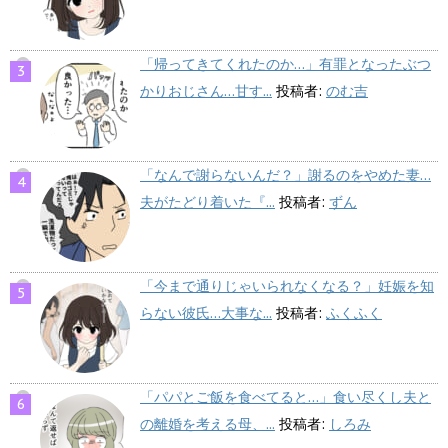
「帰ってきてくれたのか…」有罪となったぶつ
かりおじさん…甘す...
投稿者:
のむ吉
「なんで謝らないんだ？」謝るのをやめた妻…
夫がたどり着いた『...
投稿者:
ずん
「今まで通りじゃいられなくなる？」妊娠を知
らない彼氏…大事な...
投稿者:
ふくふく
「パパとご飯を食べてると…」食い尽くし夫と
の離婚を考える母、...
投稿者:
しろみ