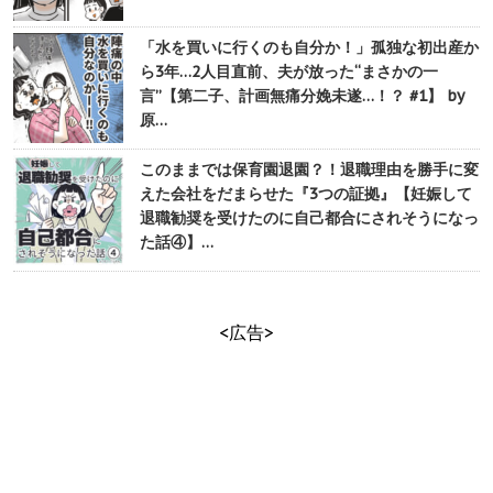
「水を買いに行くのも自分か！」孤独な初出産か
ら3年…2人目直前、夫が放った“まさかの一
言”【第二子、計画無痛分娩未遂…！？ #1】 by
原…
このままでは保育園退園？！退職理由を勝手に変
えた会社をだまらせた『3つの証拠』【妊娠して
退職勧奨を受けたのに自己都合にされそうになっ
た話④】…
<広告>