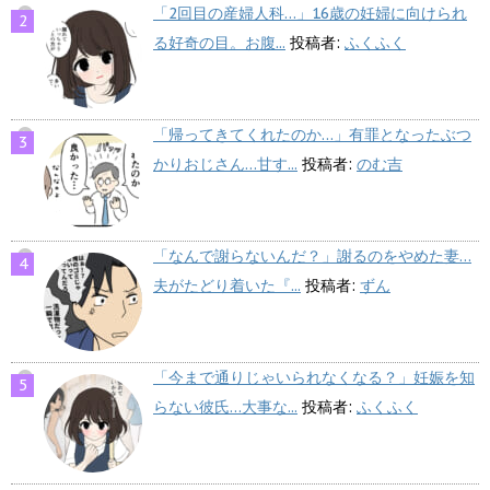
「2回目の産婦人科…」16歳の妊婦に向けられ
る好奇の目。お腹...
投稿者:
ふくふく
「帰ってきてくれたのか…」有罪となったぶつ
かりおじさん…甘す...
投稿者:
のむ吉
「なんで謝らないんだ？」謝るのをやめた妻…
夫がたどり着いた『...
投稿者:
ずん
「今まで通りじゃいられなくなる？」妊娠を知
らない彼氏…大事な...
投稿者:
ふくふく