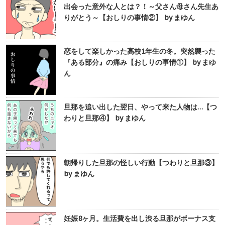
出会った意外な人とは？！～父さん母さん先生あ
りがとう～【おしりの事情②】 by まゆん
恋をして楽しかった高校1年生の冬。突然襲った
『ある部分』の痛み【おしりの事情①】 by まゆ
ん
旦那を追い出した翌日、やって来た人物は…【つ
わりと旦那④】 by まゆん
朝帰りした旦那の怪しい行動【つわりと旦那③】
by まゆん
妊娠8ヶ月。生活費を出し渋る旦那がボーナス支