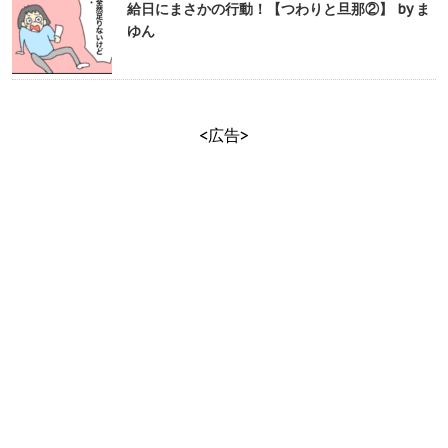
給日にまさかの行動！【つわりと旦那②】 by ま
ゆん
<広告>