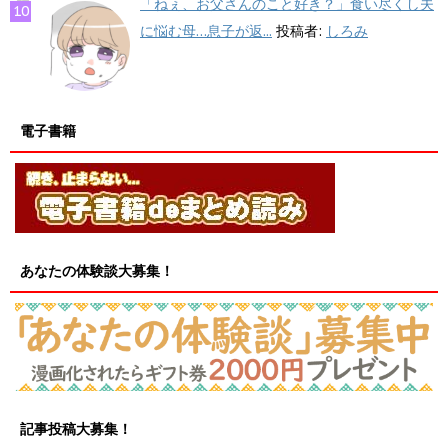
「ねぇ、お父さんのこと好き？」食い尽くし夫
に悩む母…息子が返...
投稿者:
しろみ
電子書籍
あなたの体験談大募集！
記事投稿大募集！