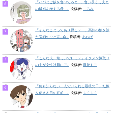
「パパとご飯を食べてると…」食い尽くし夫と
の離婚を考える母、...
投稿者:
しろみ
「そんなことってあり得る？！」高熱の娘を診
た医師のひと言…自...
投稿者:
あおば
「こんな夫、嬉しいでしょ？」イクメン気取り
の夫が女性社員にア...
投稿者:
尾持トモ
「何も知らない二人でいられる最後の日」妊娠
を伝える日の直前、...
投稿者:
ふくふく