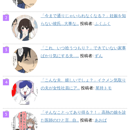
「今まで通りじゃいられなくなる？」妊娠を知
らない彼氏…大事な...
投稿者:
ふくふく
「これ、いつ拾うつもり？」できていない家事
ばかり気にする夫…...
投稿者:
ずん
「こんな夫、嬉しいでしょ？」イクメン気取り
の夫が女性社員にア...
投稿者:
尾持トモ
「そんなことってあり得る？！」高熱の娘を診
た医師のひと言…自...
投稿者:
あおば