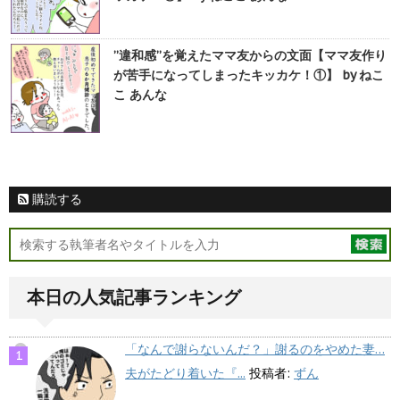
”違和感”を覚えたママ友からの文面【ママ友作り
が苦手になってしまったキッカケ！①】 by ねこ
こ あんな
購読する
本日の人気記事ランキング
「なんで謝らないんだ？」謝るのをやめた妻…
夫がたどり着いた『...
投稿者:
ずん