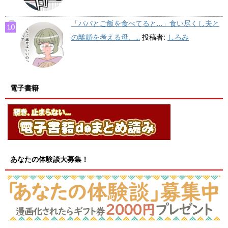
「パパとご飯を食べてると…」食い尽くし夫と
の離婚を考える母、...
投稿者:
しろみ
電子書籍
あなたの体験談大募集！