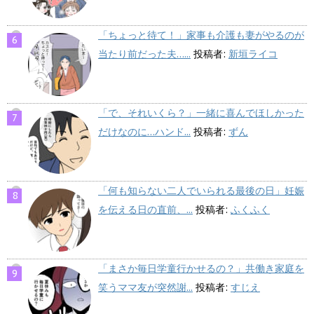
「ちょっと待て！」家事も介護も妻がやるのが
当たり前だった夫…...
投稿者:
新垣ライコ
「で、それいくら？」一緒に喜んでほしかった
だけなのに…ハンド...
投稿者:
ずん
「何も知らない二人でいられる最後の日」妊娠
を伝える日の直前、...
投稿者:
ふくふく
「まさか毎日学童行かせるの？」共働き家庭を
笑うママ友が突然謝...
投稿者:
すじえ