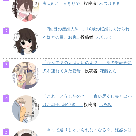
夫…妻と二人きりで...
投稿者:
みつけまま
「2回目の産婦人科…」16歳の妊婦に向けられ
る好奇の目。お腹...
投稿者:
ふくふく
「なんであの人はいいのよ？！」孫の発表会に
犬を連れてきた義母...
投稿者:
花藤とら
「これ、どうしたの？！」食い尽くし夫と出か
けた息子…帰宅後、...
投稿者:
しろみ
「今まで通りじゃいられなくなる？」妊娠を知