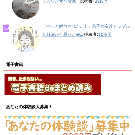
てのワンオペ看護...
投稿者:
あおば
「やっと解放された…！」息子の友達トラブル
が解決かと思った矢...
投稿者:
ゆる子
電子書籍
あなたの体験談大募集！