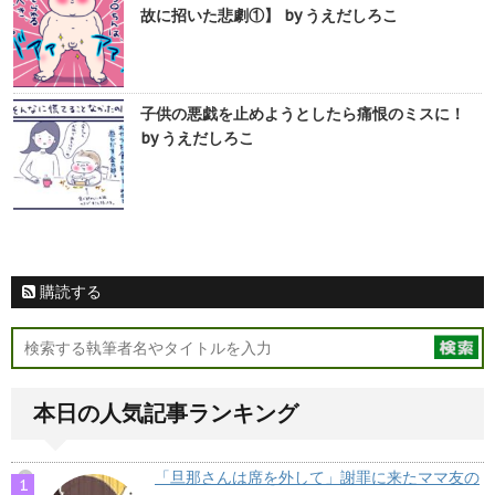
故に招いた悲劇①】 by うえだしろこ
子供の悪戯を止めようとしたら痛恨のミスに！
by うえだしろこ
購読する
本日の人気記事ランキング
「旦那さんは席を外して」謝罪に来たママ友の