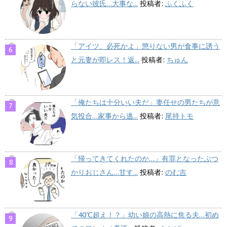
らない彼氏…大事な...
投稿者:
ふくふく
「アイツ、必死かよ」懲りない男が食事に誘う
と元妻が即レス！返...
投稿者:
ちゅん
「俺たちは十分いい夫だ」妻任せの男たちが意
気投合…家事から逃...
投稿者:
尾持トモ
「帰ってきてくれたのか…」有罪となったぶつ
かりおじさん…甘す...
投稿者:
のむ吉
「40℃超え！？」幼い娘の高熱に焦る夫…初め