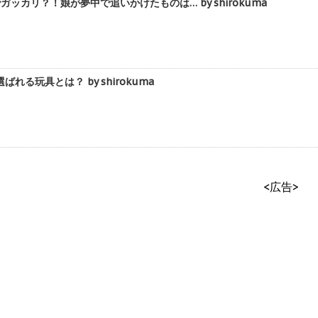
ッカリ？！娘が夢中で追いかけたものは… by shirokuma
る玩具とは？ by shirokuma
<広告>