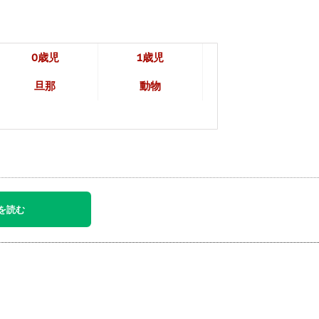
0歳児
1歳児
旦那
動物
を読む