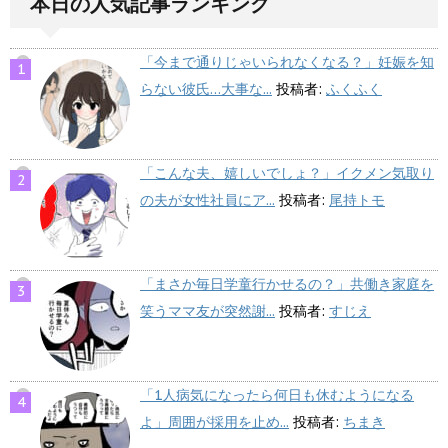
本日の人気記事ランキング
「今まで通りじゃいられなくなる？」妊娠を知
らない彼氏…大事な...
投稿者:
ふくふく
「こんな夫、嬉しいでしょ？」イクメン気取り
の夫が女性社員にア...
投稿者:
尾持トモ
「まさか毎日学童行かせるの？」共働き家庭を
笑うママ友が突然謝...
投稿者:
すじえ
「1人病気になったら何日も休むようになる
よ」周囲が採用を止め...
投稿者:
ちまき