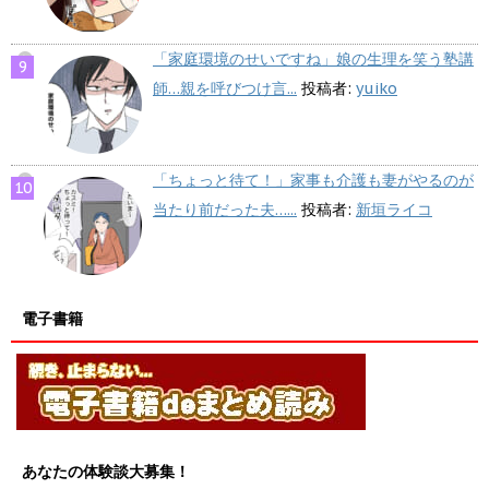
「家庭環境のせいですね」娘の生理を笑う塾講
師…親を呼びつけ言...
投稿者:
yuiko
「ちょっと待て！」家事も介護も妻がやるのが
当たり前だった夫…...
投稿者:
新垣ライコ
電子書籍
あなたの体験談大募集！