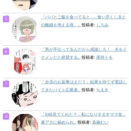
「パパとご飯を食べてると…」食い尽くし夫と
の離婚を考える母、...
投稿者:
しろみ
「男が手伝ってるんだから感謝しろ！」夫をイ
クメンだと絶賛する...
投稿者:
尾持トモ
「合否のお返事はまだ？」結果を待てず電話し
てきたバイト応募者...
投稿者:
ちまき
「SNS見てくれた？」私になりすますママ友…
裏アカに秘められ...
投稿者:
真篠むい