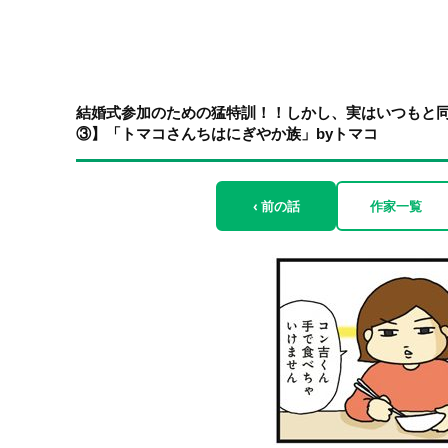
結婚式参加のための猛特訓！！しかし、実はいつもと
③】「トマコさんちはにぎやか族」byトマコ
‹ 前の話
作家一覧