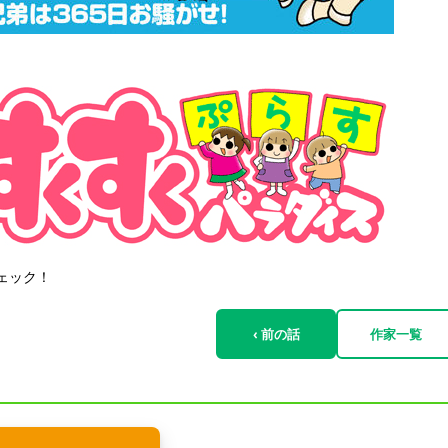
ェック！
‹ 前の話
作家一覧