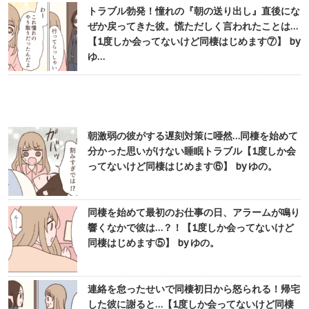
トラブル勃発！憧れの『朝の送り出し』直後にな
ぜか戻ってきた彼。慌ただしく言われたことは…
【1度しか会ってないけど同棲はじめます⑦】 by
ゆ…
朝激弱の彼がする遅刻対策に唖然…同棲を始めて
分かった思いがけない睡眠トラブル【1度しか会
ってないけど同棲はじめます⑥】 by ゆの。
同棲を始めて最初のお仕事の日、アラームが鳴り
響くなかで彼は…？！【1度しか会ってないけど
同棲はじめます⑤】 by ゆの。
連絡を怠ったせいで同棲初日から怒られる！帰宅
した彼に謝ると…【1度しか会ってないけど同棲