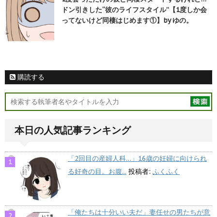
ドン引きした“彼のライフスタイル”【1度しか会
ってないけど同棲はじめます①】by ゆの。
購読する
本日の人気記事ランキング
「2回目の産婦人科…」16歳の妊婦に向けられ
る好奇の目。お腹...
投稿者:
ふくふく
「俺たちは十分いい夫だ」妻任せの男たちが意