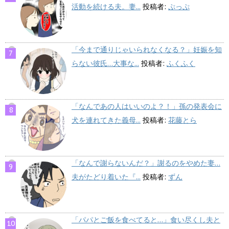
活動を続ける夫。妻...
投稿者:
ぷっぷ
「今まで通りじゃいられなくなる？」妊娠を知
らない彼氏…大事な...
投稿者:
ふくふく
「なんであの人はいいのよ？！」孫の発表会に
犬を連れてきた義母...
投稿者:
花藤とら
「なんで謝らないんだ？」謝るのをやめた妻…
夫がたどり着いた『...
投稿者:
ずん
「パパとご飯を食べてると…」食い尽くし夫と