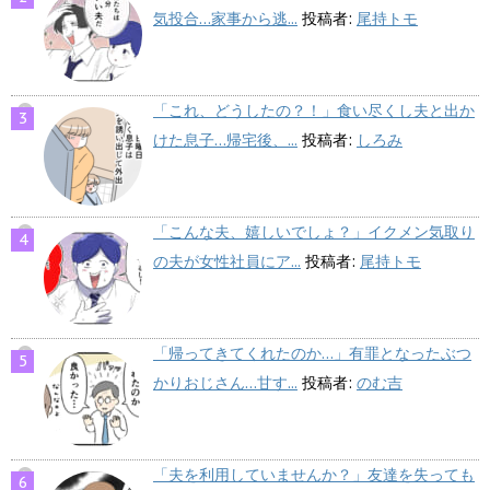
気投合…家事から逃...
投稿者:
尾持トモ
「これ、どうしたの？！」食い尽くし夫と出か
けた息子…帰宅後、...
投稿者:
しろみ
「こんな夫、嬉しいでしょ？」イクメン気取り
の夫が女性社員にア...
投稿者:
尾持トモ
「帰ってきてくれたのか…」有罪となったぶつ
かりおじさん…甘す...
投稿者:
のむ吉
「夫を利用していませんか？」友達を失っても