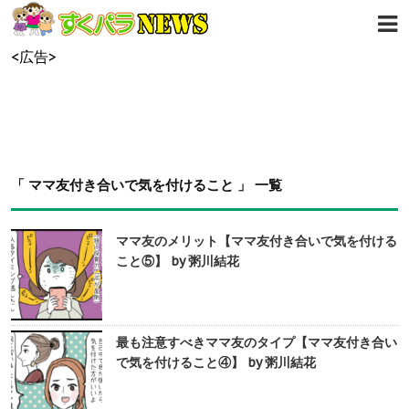
<広告>
「 ママ友付き合いで気を付けること 」 一覧
ママ友のメリット【ママ友付き合いで気を付ける
こと⑤】 by 粥川結花
最も注意すべきママ友のタイプ【ママ友付き合い
で気を付けること④】 by 粥川結花