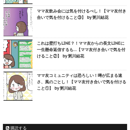
ママ友飲み会には気を付けるべし！【ママ友付き
合いで気を付けること③】 by 粥川結花
これは壁打ちLINE？！ママ友からの長文LINEに
一生懸命返信するも…【ママ友付き合いで気を付
けること②】 by 粥川結花
ママ友コミュニティは恐ろしい！噂が広まる速
さ、風のごとし！【ママ友付き合いで気を付ける
こと①】 by 粥川結花
購読する