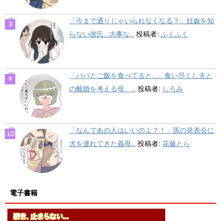
「今まで通りじゃいられなくなる？」妊娠を知
らない彼氏…大事な...
投稿者:
ふくふく
「パパとご飯を食べてると…」食い尽くし夫と
の離婚を考える母、...
投稿者:
しろみ
「なんであの人はいいのよ？！」孫の発表会に
犬を連れてきた義母...
投稿者:
花藤とら
電子書籍