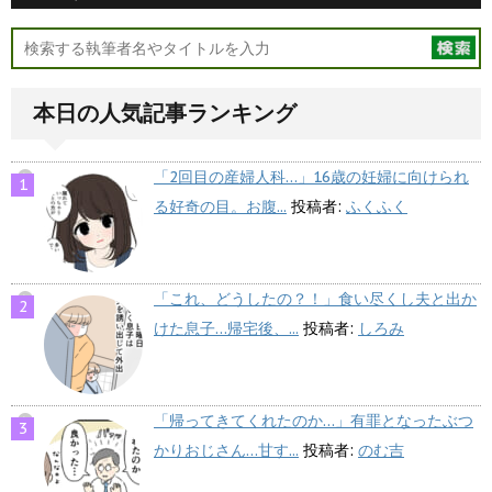
本日の人気記事ランキング
「2回目の産婦人科…」16歳の妊婦に向けられ
る好奇の目。お腹...
投稿者:
ふくふく
「これ、どうしたの？！」食い尽くし夫と出か
けた息子…帰宅後、...
投稿者:
しろみ
「帰ってきてくれたのか…」有罪となったぶつ
かりおじさん…甘す...
投稿者:
のむ吉