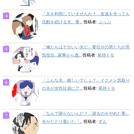
「夫を利用していませんか？」友達を失っても
活動を続ける夫。妻...
投稿者:
ぷっぷ
「俺たちは十分いい夫だ」妻任せの男たちが意
気投合…家事から逃...
投稿者:
尾持トモ
「こんな夫、嬉しいでしょ？」イクメン気取り
の夫が女性社員にア...
投稿者:
尾持トモ
「なんで謝らないんだ？」謝るのをやめた妻…
夫がたどり着いた『...
投稿者:
ずん