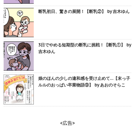
断乳初日、驚きの展開！【断乳②】 by 吉木ゆん
3日でやめる短期型の断乳に挑戦！【断乳①】 by
吉木ゆん
娘のほんの少しの違和感を受け止めて…【末っ子
ルルのおっぱい卒業物語⑨】 by あおのそらこ
<広告>