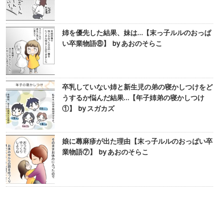
姉を優先した結果、妹は…【末っ子ルルのおっぱ
い卒業物語⑧】 by あおのそらこ
卒乳していない姉と新生児の弟の寝かしつけをど
うするか悩んだ結果…【年子姉弟の寝かしつけ
①】 by スガカズ
娘に蕁麻疹が出た理由【末っ子ルルのおっぱい卒
業物語⑦】 by あおのそらこ