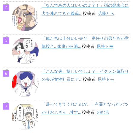
「なんであの人はいいのよ？！」孫の発表会に
犬を連れてきた義母...
投稿者:
花藤とら
「俺たちは十分いい夫だ」妻任せの男たちが意
気投合…家事から逃...
投稿者:
尾持トモ
「こんな夫、嬉しいでしょ？」イクメン気取り
の夫が女性社員にア...
投稿者:
尾持トモ
「帰ってきてくれたのか…」有罪となったぶつ
かりおじさん…甘す...
投稿者:
のむ吉