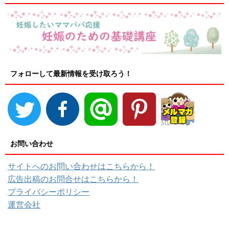
フォローして最新情報を受け取ろう！
お問い合わせ
サイトへのお問い合わせはこちらから！
広告出稿のお問合せはこちらから！
プライバシーポリシー
運営会社