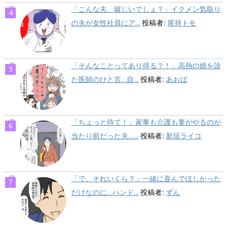
「こんな夫、嬉しいでしょ？」イクメン気取り
の夫が女性社員にア...
投稿者:
尾持トモ
「そんなことってあり得る？！」高熱の娘を診
た医師のひと言…自...
投稿者:
あおば
「ちょっと待て！」家事も介護も妻がやるのが
当たり前だった夫…...
投稿者:
新垣ライコ
「で、それいくら？」一緒に喜んでほしかった
だけなのに…ハンド...
投稿者:
ずん