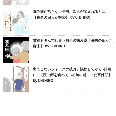
噛み癖が治らない長男。次男が産まれると……
【長男の困った癖②】 by CHIHIRO
友達も噛んでしまう息子の噛み癖【長男の困った
癖①】 by CHIHIRO
出てこないフォークの破片。誤飲してから3日目
に…【夜ご飯を食べている時に起こった事件④】
by CHIHIRO