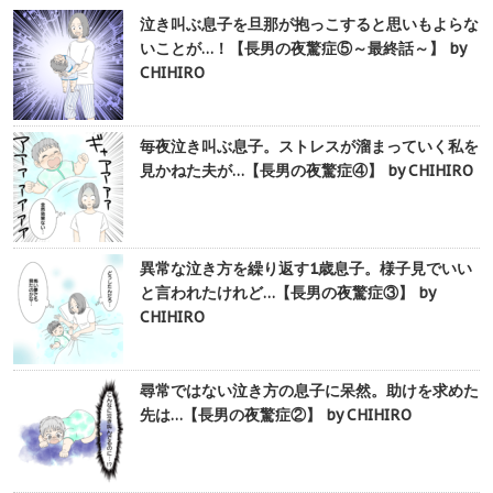
泣き叫ぶ息子を旦那が抱っこすると思いもよらな
いことが…！【長男の夜驚症⑤～最終話～】 by
CHIHIRO
毎夜泣き叫ぶ息子。ストレスが溜まっていく私を
見かねた夫が…【長男の夜驚症④】 by CHIHIRO
異常な泣き方を繰り返す1歳息子。様子見でいい
と言われたけれど…【長男の夜驚症③】 by
CHIHIRO
尋常ではない泣き方の息子に呆然。助けを求めた
先は…【長男の夜驚症②】 by CHIHIRO