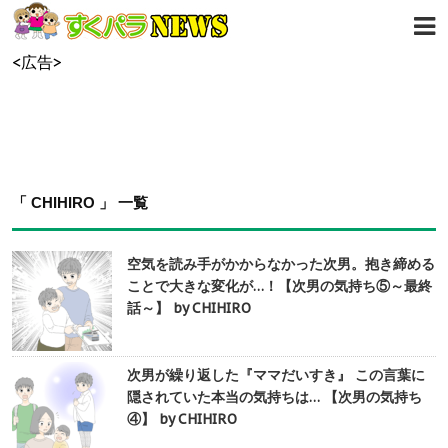
<広告>
「 CHIHIRO 」 一覧
空気を読み手がかからなかった次男。抱き締める
ことで大きな変化が…！【次男の気持ち⑤～最終
話～】 by CHIHIRO
次男が繰り返した『ママだいすき』 この言葉に
隠されていた本当の気持ちは… 【次男の気持ち
④】 by CHIHIRO