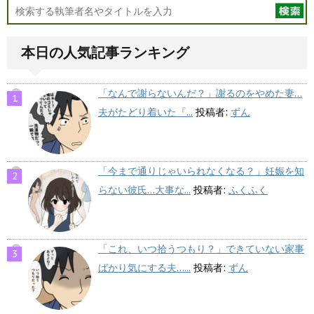
本日の人気記事ランキング
「なんで謝らないんだ？」謝るのをやめた妻…
夫がたどり着いた『...
投稿者:
ずん
「今まで通りじゃいられなくなる？」妊娠を知
らない彼氏…大事な...
投稿者:
ふくふく
「これ、いつ拾うつもり？」できていない家事
ばかり気にする夫…...
投稿者:
ずん