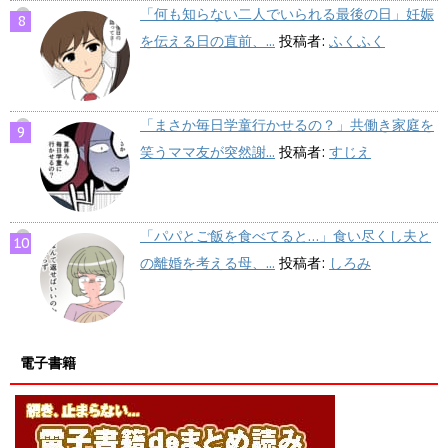
「何も知らない二人でいられる最後の日」妊娠
を伝える日の直前、...
投稿者:
ふくふく
「まさか毎日学童行かせるの？」共働き家庭を
笑うママ友が突然謝...
投稿者:
すじえ
「パパとご飯を食べてると…」食い尽くし夫と
の離婚を考える母、...
投稿者:
しろみ
電子書籍