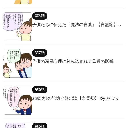
第8話
子供たちに伝えた『魔法の言葉』【言霊⑧】…
第7話
子供の深層心理に刻み込まれる母親の影響…
第6話
3歳の頃の記憶と娘の涙【言霊⑥】 by あぽり
第5話