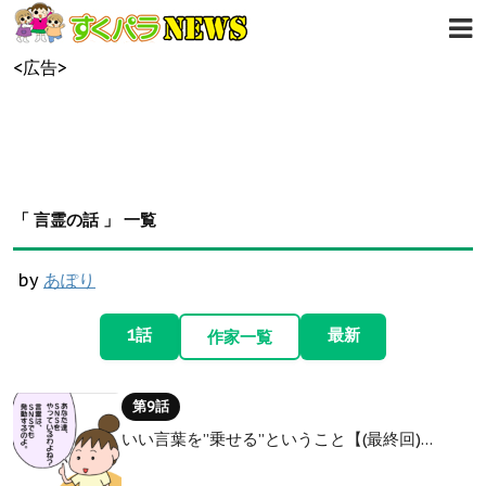
<広告>
「 言霊の話 」 一覧
by
あぽり
1話
最新
作家一覧
第9話
いい言葉を”乗せる”ということ【(最終回)…