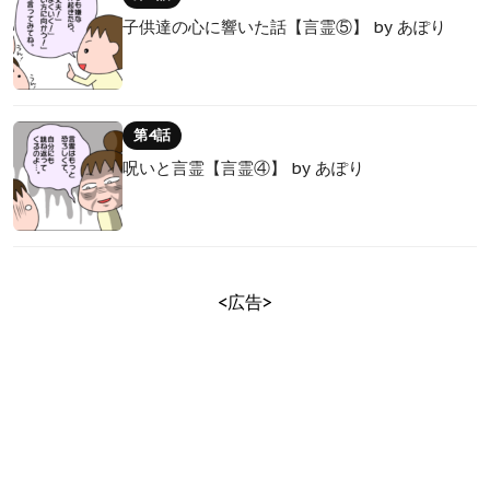
子供達の心に響いた話【言霊⑤】 by あぽり
第4話
呪いと言霊【言霊④】 by あぽり
<広告>