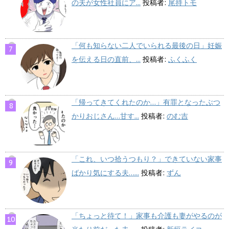
の夫が女性社員にア...
投稿者:
尾持トモ
「何も知らない二人でいられる最後の日」妊娠
を伝える日の直前、...
投稿者:
ふくふく
「帰ってきてくれたのか…」有罪となったぶつ
かりおじさん…甘す...
投稿者:
のむ吉
「これ、いつ拾うつもり？」できていない家事
ばかり気にする夫…...
投稿者:
ずん
「ちょっと待て！」家事も介護も妻がやるのが