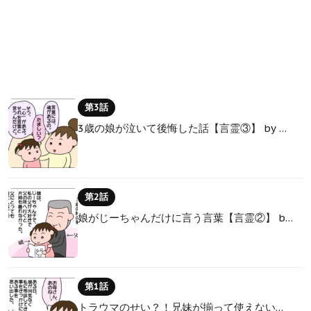
第3話
3歳の娘が泣いて後悔した話【言霊③】 by …
第2話
娘がじーちゃんだけに言う言葉【言霊②】 b…
第1話
トラウマのせい？！兄妹が揃って使えない…