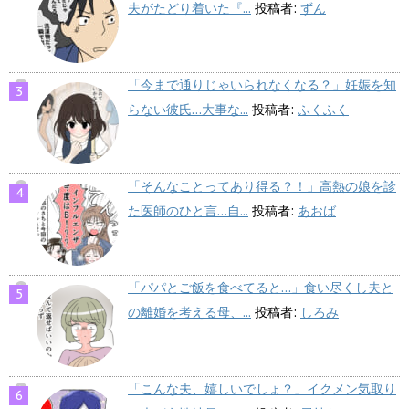
夫がたどり着いた『...
投稿者:
ずん
「今まで通りじゃいられなくなる？」妊娠を知
らない彼氏…大事な...
投稿者:
ふくふく
「そんなことってあり得る？！」高熱の娘を診
た医師のひと言…自...
投稿者:
あおば
「パパとご飯を食べてると…」食い尽くし夫と
の離婚を考える母、...
投稿者:
しろみ
「こんな夫、嬉しいでしょ？」イクメン気取り