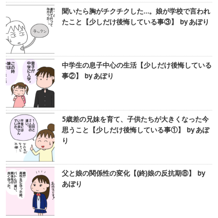
聞いたら胸がチクチクした…。娘が学校で言われ
たこと【少しだけ後悔している事③】 by あぽり
中学生の息子中心の生活【少しだけ後悔している
事②】 by あぽり
5歳差の兄妹を育て、子供たちが大きくなった今
思うこと【少しだけ後悔している事①】 by あぽ
り
父と娘の関係性の変化【(終)娘の反抗期⑧】 by
あぽり