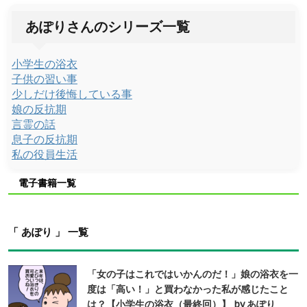
あぽりさんのシリーズ一覧
小学生の浴衣
子供の習い事
少しだけ後悔している事
娘の反抗期
言霊の話
息子の反抗期
私の役員生活
電子書籍一覧
「 あぽり 」 一覧
「女の子はこれではいかんのだ！」娘の浴衣を一
度は「高い！」と買わなかった私が感じたこと
は？【小学生の浴衣（最終回）】 by あぽり