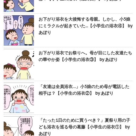
お下がり浴衣を大後悔する母親。しかし、小5娘
にミラクルが起きていた...【小学生の浴衣④】 by
あぽり
お下がり浴衣でお祭りへ。母が目にした友達たち
の華やか姿【小学生の浴衣③】 by あぽり
「友達は全員浴衣…」小5娘のため母が電話した
相手は？【小学生の浴衣②】 by あぽり
「たった1日のために買うべき？」夏祭り用の子
ども浴衣を巡る母の葛藤【小学生の浴衣①】 by
あぽり