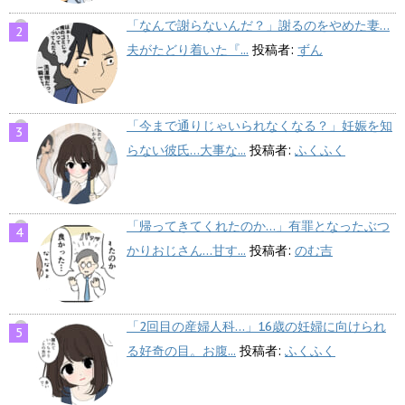
「なんで謝らないんだ？」謝るのをやめた妻…
夫がたどり着いた『...
投稿者:
ずん
「今まで通りじゃいられなくなる？」妊娠を知
らない彼氏…大事な...
投稿者:
ふくふく
「帰ってきてくれたのか…」有罪となったぶつ
かりおじさん…甘す...
投稿者:
のむ吉
「2回目の産婦人科…」16歳の妊婦に向けられ
る好奇の目。お腹...
投稿者:
ふくふく