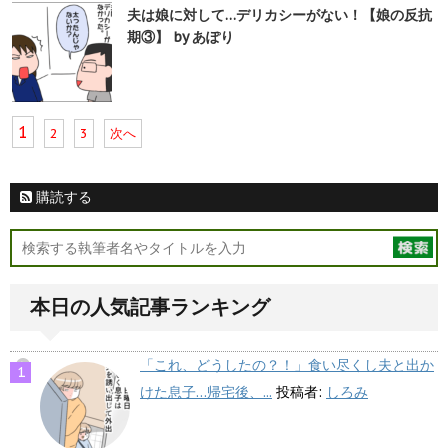
夫は娘に対して…デリカシーがない！【娘の反抗
期③】 by あぽり
1
2
3
次へ
購読する
本日の人気記事ランキング
「これ、どうしたの？！」食い尽くし夫と出か
けた息子…帰宅後、...
投稿者:
しろみ