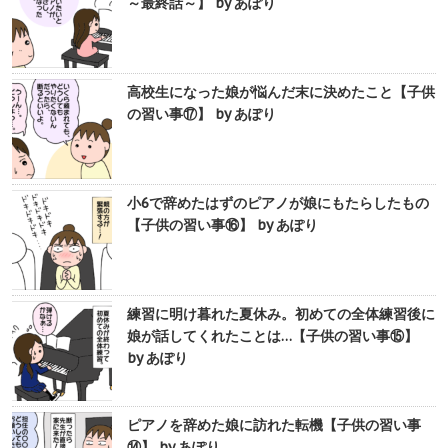
～最終話～】 by あぽり
高校生になった娘が悩んだ末に決めたこと【子供
の習い事⑰】 by あぽり
小6で辞めたはずのピアノが娘にもたらしたもの
【子供の習い事⑯】 by あぽり
練習に明け暮れた夏休み。初めての全体練習後に
娘が話してくれたことは…【子供の習い事⑮】
by あぽり
ピアノを辞めた娘に訪れた転機【子供の習い事
⑭】 by あぽり