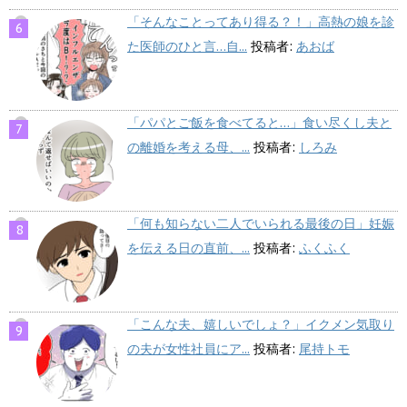
「そんなことってあり得る？！」高熱の娘を診
た医師のひと言…自...
投稿者:
あおば
「パパとご飯を食べてると…」食い尽くし夫と
の離婚を考える母、...
投稿者:
しろみ
「何も知らない二人でいられる最後の日」妊娠
を伝える日の直前、...
投稿者:
ふくふく
「こんな夫、嬉しいでしょ？」イクメン気取り
の夫が女性社員にア...
投稿者:
尾持トモ