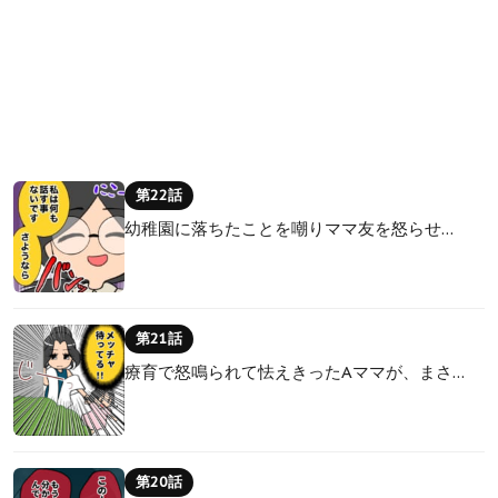
第22話
幼稚園に落ちたことを嘲りママ友を怒らせ…
第21話
療育で怒鳴られて怯えきったAママが、まさ…
第20話