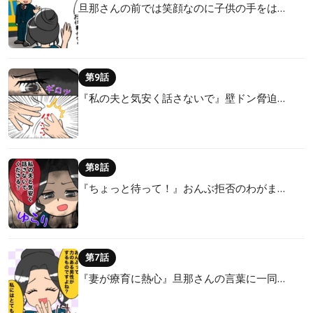
旦那さんの前では笑顔なのに子供の手をは…
第9話
『私の夫と気安く話さないで』壁ドン脅迫…
第8話
『ちょっと待って！』おんぶ拒否のわがま…
第7話
『妻が療育に熱心』旦那さんの言葉に一同…