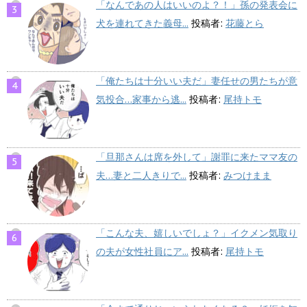
「なんであの人はいいのよ？！」孫の発表会に
犬を連れてきた義母...
投稿者:
花藤とら
「俺たちは十分いい夫だ」妻任せの男たちが意
気投合…家事から逃...
投稿者:
尾持トモ
「旦那さんは席を外して」謝罪に来たママ友の
夫…妻と二人きりで...
投稿者:
みつけまま
「こんな夫、嬉しいでしょ？」イクメン気取り
の夫が女性社員にア...
投稿者:
尾持トモ