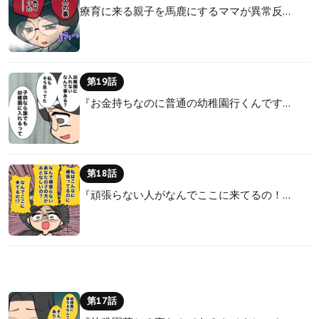
療育に来る親子を馬鹿にするママが異常反…
第19話
『お金持ちなのに普通の幼稚園行くんです…
第18話
『頑張らない人がなんでここに来てるの！…
第17話