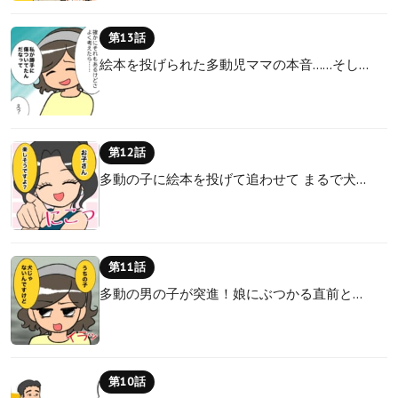
第13話
絵本を投げられた多動児ママの本音……そし…
第12話
多動の子に絵本を投げて追わせて まるで犬…
第11話
多動の男の子が突進！娘にぶつかる直前と…
第10話