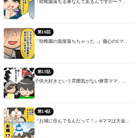
『幼稚園落ちる事なんてあるんですか〜？…
第16話
『幼稚園の面接落ちちゃった…』傷心のCマ…
第15話
子供大好きという雰囲気がない療育ママ。…
第14話
『お城に住んでるんだって！』Aママは大金…