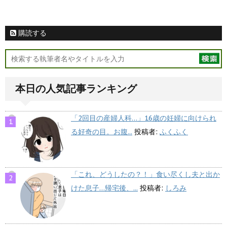
購読する
本日の人気記事ランキング
「2回目の産婦人科…」16歳の妊婦に向けられ
る好奇の目。お腹...
投稿者:
ふくふく
「これ、どうしたの？！」食い尽くし夫と出か
けた息子…帰宅後、...
投稿者:
しろみ