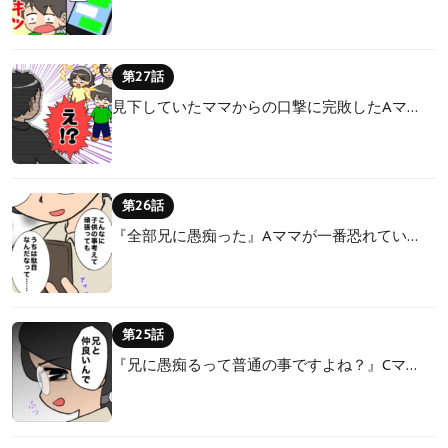
第27話
見下していたママからの口撃に完敗したAマ…
第26話
『全部兄に愚痴った』Aママが一番恐れてい…
第25話
『兄に愚痴るって普通の事ですよね？』Cマ…