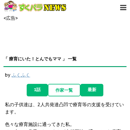
<広告>
「 療育にいた！とんでもママ 」 一覧
by
ふくふく
1話
最新
作家一覧
私の子供達は、2人共発達凸凹で療育等の支援を受けてい
ます。
色々な療育施設に通ってきた私。