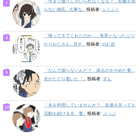
「今まで通りじゃいられなくなる？」妊娠を知
らない彼氏…大事な...
投稿者:
ふくふく
「帰ってきてくれたのか…」有罪となったぶつ
かりおじさん…甘す...
投稿者:
のむ吉
「なんで謝らないんだ？」謝るのをやめた妻…
夫がたどり着いた『...
投稿者:
ずん
「夫を利用していませんか？」友達を失っても
活動を続ける夫。妻...
投稿者:
ぷっぷ