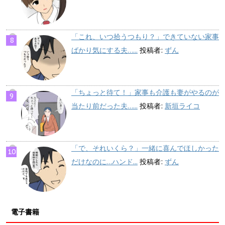
「これ、いつ拾うつもり？」できていない家事
ばかり気にする夫…...
投稿者:
ずん
「ちょっと待て！」家事も介護も妻がやるのが
当たり前だった夫…...
投稿者:
新垣ライコ
「で、それいくら？」一緒に喜んでほしかった
だけなのに…ハンド...
投稿者:
ずん
電子書籍