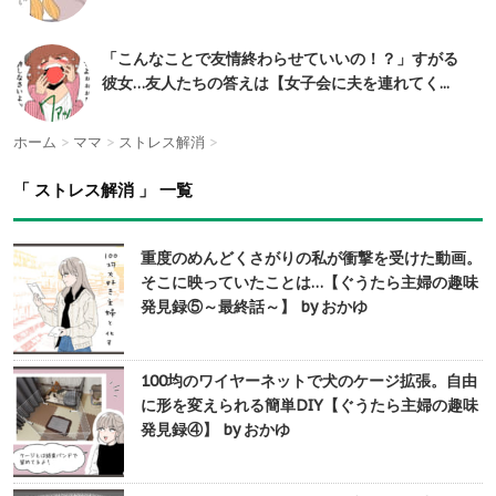
「こんなことで友情終わらせていいの！？」すがる
彼女…友人たちの答えは【女子会に夫を連れてく...
ホーム
>
ママ
>
ストレス解消
>
「 ストレス解消 」 一覧
重度のめんどくさがりの私が衝撃を受けた動画。
そこに映っていたことは…【ぐうたら主婦の趣味
発見録⑤～最終話～】 by おかゆ
100均のワイヤーネットで犬のケージ拡張。自由
に形を変えられる簡単DIY【ぐうたら主婦の趣味
発見録④】 by おかゆ