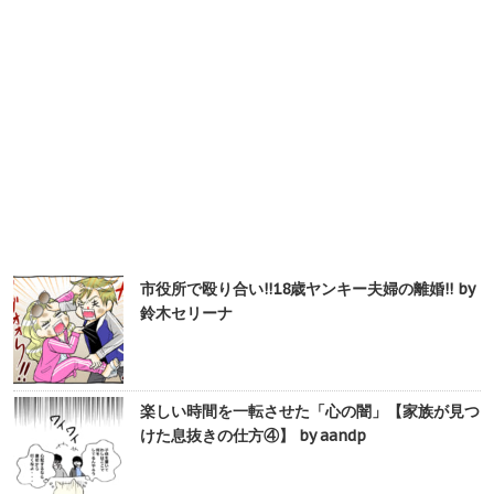
市役所で殴り合い!!18歳ヤンキー夫婦の離婚!! by
鈴木セリーナ
楽しい時間を一転させた「心の闇」【家族が見つ
けた息抜きの仕方④】 by aandp