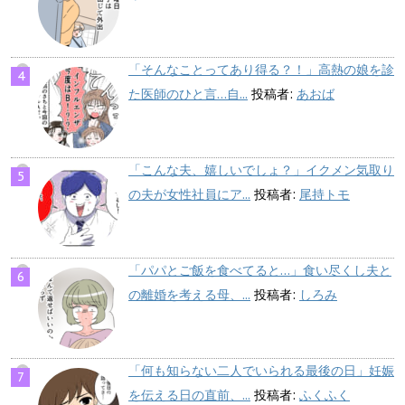
「そんなことってあり得る？！」高熱の娘を診
た医師のひと言…自...
投稿者:
あおば
「こんな夫、嬉しいでしょ？」イクメン気取り
の夫が女性社員にア...
投稿者:
尾持トモ
「パパとご飯を食べてると…」食い尽くし夫と
の離婚を考える母、...
投稿者:
しろみ
「何も知らない二人でいられる最後の日」妊娠
を伝える日の直前、...
投稿者:
ふくふく