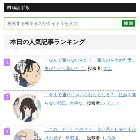
購読する
本日の人気記事ランキング
「なんで謝らないんだ？」謝るのをやめた妻…
夫がたどり着いた『...
投稿者:
ずん
「今まで通りじゃいられなくなる？」妊娠を知
らない彼氏…大事な...
投稿者:
ふくふく
「これ、どうしたの？！」食い尽くし夫と出か
けた息子…帰宅後、...
投稿者:
しろみ