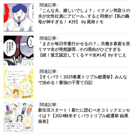
関連記事:
「こんな夫、嬉しいでしょ？」イクメン気取りの
夫が女性社員にアピール…すると同僚が【私の義
母が神すぎる！ #29】 by 尾持トモ
関連記事:
「まさか毎日学童行かせるの？」共働き家庭を笑
うママ友が突然謝罪…その理由がひどすぎる
【続！貧乏認定してくるママ友#14】by すじえ
関連記事:
【すくパラ！2025春夏トリプル総選挙】みんな
で決める！最強の子育て日記
関連記事:
新生活スタート！新たに読むべきコミックエッセ
イは？【2024秋冬すくパラトリプル総選挙 結果
発表】