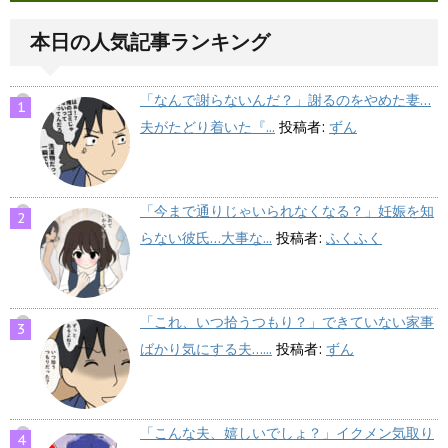
本日の人気記事ランキング
「なんで謝らないんだ？」謝るのをやめた妻…
夫がたどり着いた『...
投稿者:
ずん
「今まで通りじゃいられなくなる？」妊娠を知
らない彼氏…大事な...
投稿者:
ふくふく
「これ、いつ拾うつもり？」できていない家事
ばかり気にする夫…...
投稿者:
ずん
「こんな夫、嬉しいでしょ？」イクメン気取り