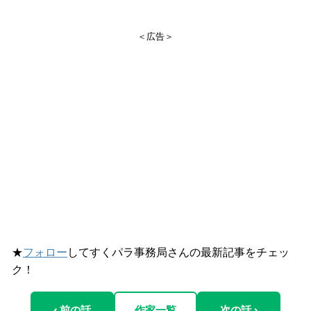
＜広告＞
★
フォロー
してすくパラ事務局さんの最新記事をチェッ
ク！
‹ 前の話
作家一覧
次の話 ›