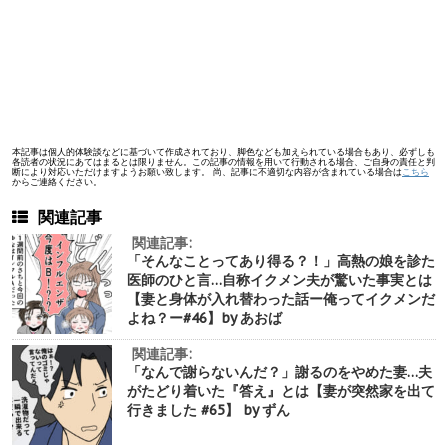
本記事は個人的体験談などに基づいて作成されており、脚色なども加えられている場合もあり、必ずしも
各読者の状況にあてはまるとは限りません。この記事の情報を用いて行動される場合、ご自身の責任と判
断により対応いただけますようお願い致します。 尚、記事に不適切な内容が含まれている場合は
こちら
からご連絡ください。
関連記事
関連記事:
「そんなことってあり得る？！」高熱の娘を診た
医師のひと言…自称イクメン夫が驚いた事実とは
【妻と身体が入れ替わった話ー俺ってイクメンだ
よね？ー#46】by あおば
関連記事:
「なんで謝らないんだ？」謝るのをやめた妻…夫
がたどり着いた『答え』とは【妻が突然家を出て
行きました #65】 by ずん