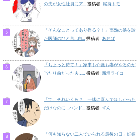
の夫が女性社員にア...
投稿者:
尾持トモ
「そんなことってあり得る？！」高熱の娘を診
た医師のひと言…自...
投稿者:
あおば
「ちょっと待て！」家事も介護も妻がやるのが
当たり前だった夫…...
投稿者:
新垣ライコ
「で、それいくら？」一緒に喜んでほしかった
だけなのに…ハンド...
投稿者:
ずん
「何も知らない二人でいられる最後の日」妊娠