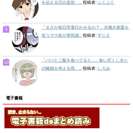
を伝える日の直前、...
投稿者:
ふくふく
「まさか毎日学童行かせるの？」共働き家庭を
笑うママ友が突然謝...
投稿者:
すじえ
「パパとご飯を食べてると…」食い尽くし夫と
の離婚を考える母、...
投稿者:
しろみ
電子書籍