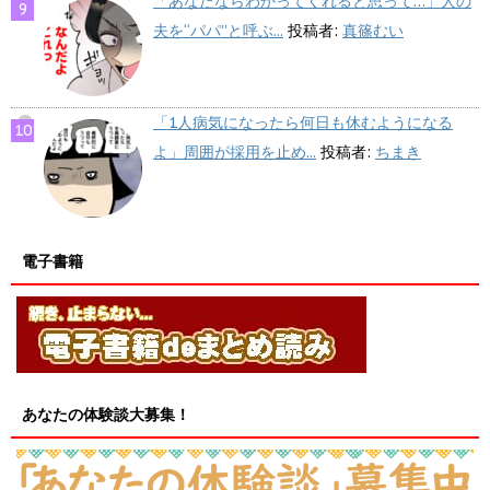
「あなたならわかってくれると思って…」人の
夫を“パパ”と呼ぶ...
投稿者:
真篠むい
「1人病気になったら何日も休むようになる
よ」周囲が採用を止め...
投稿者:
ちまき
電子書籍
あなたの体験談大募集！