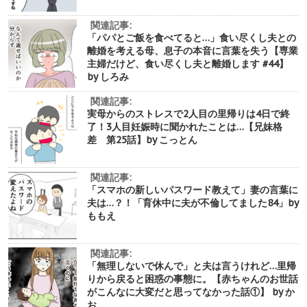
関連記事:
「パパとご飯を食べてると…」食い尽くし夫との
離婚を考える母、息子の本音に言葉を失う【専業
主婦だけど、食い尽くし夫と離婚します #44】
by しろみ
関連記事:
実母からのストレスで2人目の里帰りは4日で終
了！3人目妊娠時に聞かれたことは…【兄妹格
差 第25話】by こっとん
関連記事:
「スマホの新しいパスワード教えて」妻の言葉に
夫は…？！「育休中に夫が不倫してました84」by
ももえ
関連記事:
「無理しないで休んで」と夫は言うけれど…里帰
りから戻ると困惑の事態に。【赤ちゃんのお世話
がこんなに大変だと思ってなかった話①】 by か
お