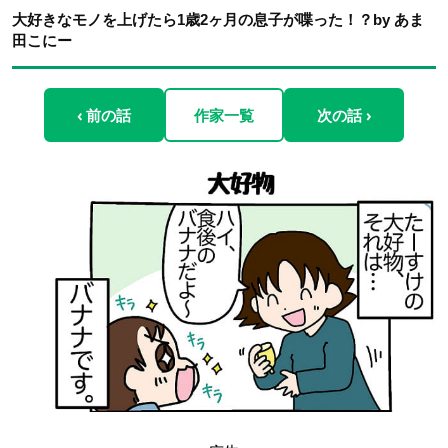
大好きなモノを上げたら1歳2ヶ月の息子が喋った！？by あま
田こにー
‹ 前の話
作家一覧
次の話 ›