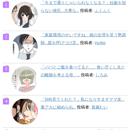
「今まで通りじゃいられなくなる？」妊娠を知
らない彼氏…大事な...
投稿者:
ふくふく
「家庭環境のせいですね」娘の生理を笑う塾講
師…親を呼びつけ言...
投稿者:
yuiko
「パパとご飯を食べてると…」食い尽くし夫と
の離婚を考える母、...
投稿者:
しろみ
「SNS見てくれた？」私になりすますママ友…
裏アカに秘められ...
投稿者:
真篠むい