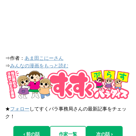
⇒作者：
あま田こにーさん
⇒
みんなの漫画をもっと読む
★
フォロー
してすくパラ事務局さんの最新記事をチェッ
ク！
‹ 前の話
作家一覧
次の話 ›