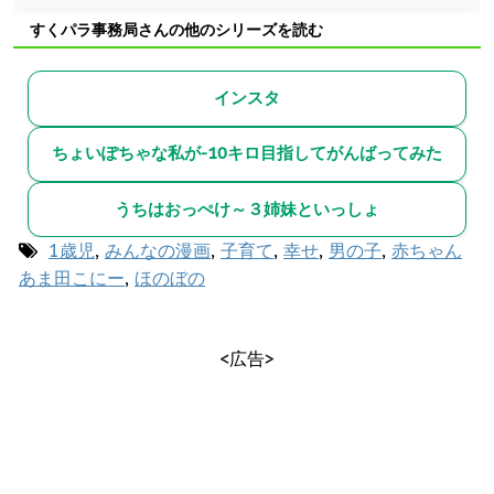
すくパラ事務局さんの他のシリーズを読む
インスタ
ちょいぽちゃな私が-10キロ目指してがんばってみた
うちはおっぺけ～３姉妹といっしょ
1歳児
,
みんなの漫画
,
子育て
,
幸せ
,
男の子
,
赤ちゃん
あま田こにー
,
ほのぼの
<広告>