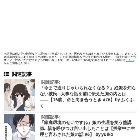
本記事は個人的体験談などに基づいて作成されており、脚色なども加えられている場合もあり、必ずしも
各読者の状況にあてはまるとは限りません。この記事の情報を用いて行動される場合、ご自身の責任と判
断により対応いただけますようお願い致します。 尚、記事に不適切な内容が含まれている場合は
こちら
からご連絡ください。
関連記事
関連記事:
「今まで通りじゃいられなくなる？」妊娠を知ら
ない彼氏…大事な話を前に伝えた胸の内とは
――【16歳、命と向き合うとき #76】by ふくふ
く
関連記事:
「家庭環境のせいですね」娘の生理を笑う塾講
師…親を呼びつけ言い出したことは【授業中に生
理と言わされた娘の話 #6】 by yuiko