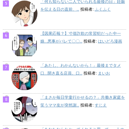
「何も知らない二人でいられる最後の日」妊娠
を伝える日の直前、...
投稿者:
ふくふく
【因果応報？】寸借詐欺の常習犯だった中一
娘…悪事がバレて〇〇...
投稿者:
はいどろ漫画
「あたし、わかんないから！」最後までタメ
口…開き直る店員。口...
投稿者:
まいお
「まさか毎日学童行かせるの？」共働き家庭を
笑うママ友が突然謝...
投稿者:
すじえ