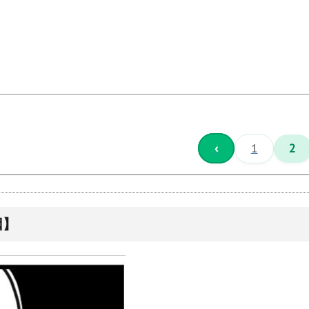
‹
1
2
因】