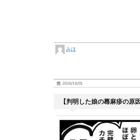
みほ
2020/10/01
【判明した娘の蕁麻疹の原