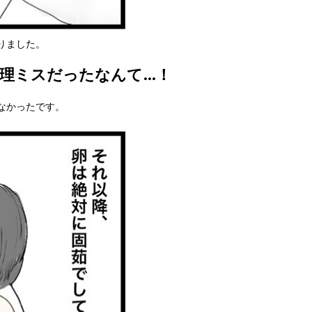
りました。
理ミスだったなんて…！
なかったです。