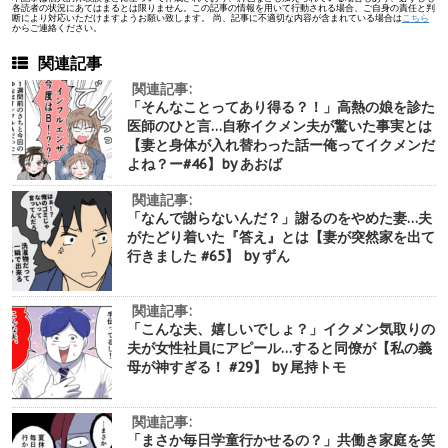
各読者の状況にあてはまるとは限りません。この記事の情報を用いて行動される場合、ご自身の責任と判
断により対応いただけますようお願い致します。 尚、記事に不適切な内容が含まれている場合は
こちら
からご連絡ください。
関連記事
関連記事:
「そんなことってあり得る？！」高熱の娘を診た
医師のひと言…自称イクメン夫が驚いた事実とは
【妻と身体が入れ替わった話ー俺ってイクメンだ
よね？ー#46】by あおば
関連記事:
「なんで謝らないんだ？」謝るのをやめた妻…夫
がたどり着いた『答え』とは【妻が突然家を出て
行きました #65】 by ずん
関連記事:
「こんな夫、嬉しいでしょ？」イクメン気取りの
夫が女性社員にアピール…すると同僚が【私の義
母が神すぎる！ #29】 by 尾持トモ
関連記事:
「まさか毎日学童行かせるの？」共働き家庭を笑