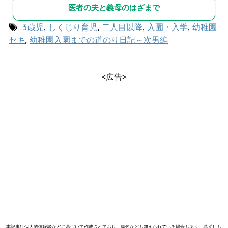
医者の夫と義母のはざまで
3歳児
,
しくじり育児
,
二人目以降
,
入園・入学
,
幼稚園
セキ
,
幼稚園入園までの道のり日記～次男編
<広告>
本記事は個人的体験談などに基づいて作成されており、脚色なども加えられている場合もあり、必ずしも