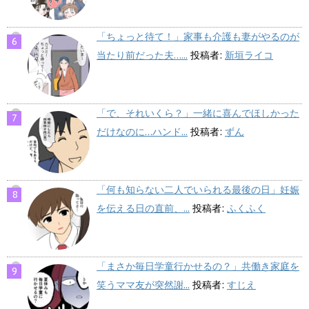
「ちょっと待て！」家事も介護も妻がやるのが
当たり前だった夫…...
投稿者:
新垣ライコ
「で、それいくら？」一緒に喜んでほしかった
だけなのに…ハンド...
投稿者:
ずん
「何も知らない二人でいられる最後の日」妊娠
を伝える日の直前、...
投稿者:
ふくふく
「まさか毎日学童行かせるの？」共働き家庭を
笑うママ友が突然謝...
投稿者:
すじえ