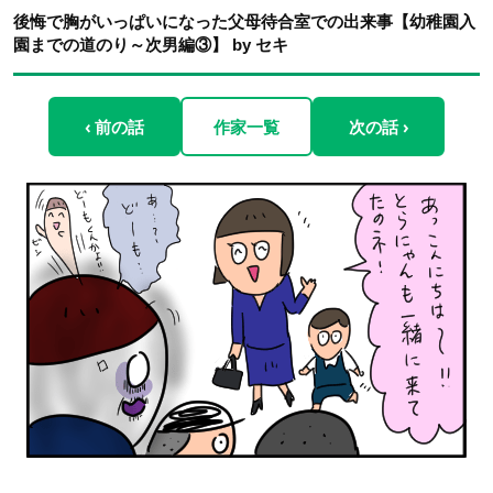
後悔で胸がいっぱいになった父母待合室での出来事【幼稚園入
園までの道のり～次男編③】 by セキ
‹ 前の話
作家一覧
次の話 ›