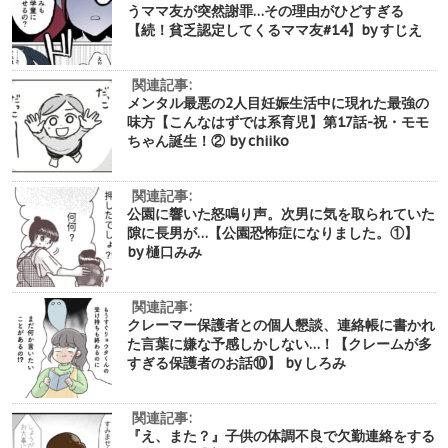
うママ友が突然謝罪…その理由がひどすぎる
【続！貧乏認定してくるママ友#14】by すじえ
関連記事:
メンタル最悪の2人目妊娠生活中に現れた最強の
味方【こんなはずでは系育児】第17話-祝・モモ
ちゃん誕生！② by chiiko
関連記事:
公園に響いた怒鳴り声。次男に気を取られていた
隙に長男が…【公園恐怖症になりました。①】
by 樋口みみ
関連記事:
クレーマー保護者との個人懇談、連絡帳に書かれ
た言葉に嫌な予感しかしない…！【クレームが多
すぎる保護者のお話⑩】 by しろみ
関連記事:
『え、また？』子供の体調不良で欠勤連絡をする