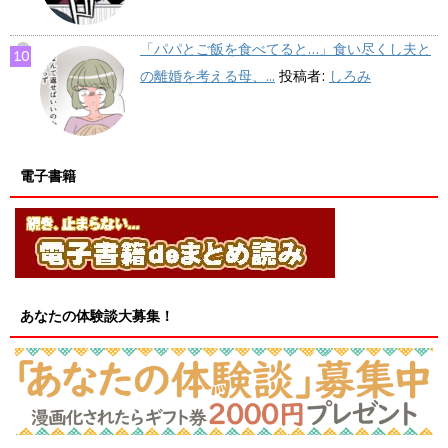
「パパとご飯を食べてると…」食い尽くし夫と
の離婚を考える母、...
投稿者:
しろみ
電子書籍
あなたの体験談大募集！