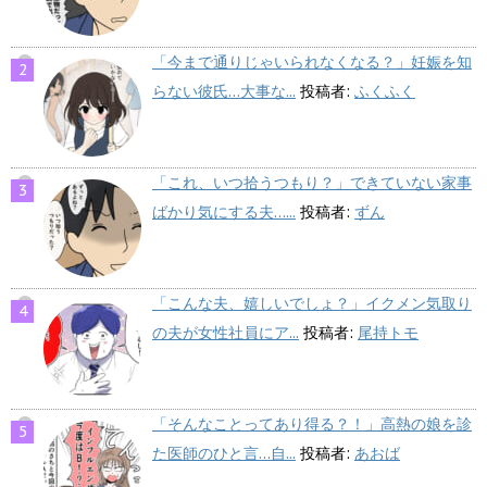
「今まで通りじゃいられなくなる？」妊娠を知
らない彼氏…大事な...
投稿者:
ふくふく
「これ、いつ拾うつもり？」できていない家事
ばかり気にする夫…...
投稿者:
ずん
「こんな夫、嬉しいでしょ？」イクメン気取り
の夫が女性社員にア...
投稿者:
尾持トモ
「そんなことってあり得る？！」高熱の娘を診
た医師のひと言…自...
投稿者:
あおば