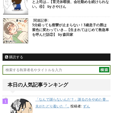
と上司は…【育児休暇後、会社勤めを続けられな
い。④】 by さやけん
関連記事:
5分経っても痙攣が止まらない！3歳息子の唇は
紫色に変わっていき…【生まれてはじめて救急車
を呼んだ話②】 by 森田家
購読する
本日の人気記事ランキング
「なんで謝らないんだ？」謝るのをやめた妻…
夫がたどり着いた『...
投稿者:
ずん