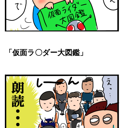
「仮面ラ〇ダー大図鑑」