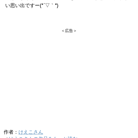
い思い出ですー(*´▽｀*)
＜広告＞
作者：
けえこさん