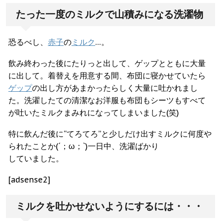
たった一度のミルクで山積みになる洗濯物
恐るべし、
赤子
の
ミルク
…。
飲み終わった後にたりっと出して、ゲップとともに大量
に出して。着替えを用意する間、布団に寝かせていたら
ゲップ
の出し方があまかったらしく大量に吐かれまし
た。洗濯したての清潔なお洋服も布団もシーツもすべて
が吐いたミルクまみれになってしまいました(笑)
特に飲んだ後に“てろてろ”と少しだけ出すミルクに何度や
られたことか(´；ω；`)一日中、洗濯ばかり
していました。
[adsense2]
ミルクを吐かせないようにするには・・・