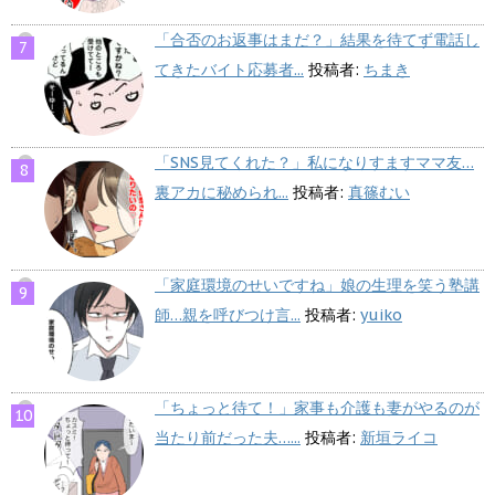
「合否のお返事はまだ？」結果を待てず電話し
てきたバイト応募者...
投稿者:
ちまき
「SNS見てくれた？」私になりすますママ友…
裏アカに秘められ...
投稿者:
真篠むい
「家庭環境のせいですね」娘の生理を笑う塾講
師…親を呼びつけ言...
投稿者:
yuiko
「ちょっと待て！」家事も介護も妻がやるのが
当たり前だった夫…...
投稿者:
新垣ライコ