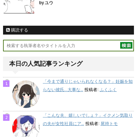
by ユウ
購読する
本日の人気記事ランキング
「今まで通りじゃいられなくなる？」妊娠を知
らない彼氏…大事な...
投稿者:
ふくふく
「こんな夫、嬉しいでしょ？」イクメン気取り
の夫が女性社員にア...
投稿者:
尾持トモ