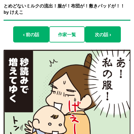
とめどないミルクの流出！服が！布団が！敷きパッドが！！
by けえこ
‹ 前の話
作家一覧
次の話 ›