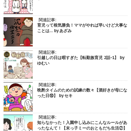
関連記事:
育児って根気勝負！ママがやれば早いけど大事な
ことは… by あざみ
関連記事:
引越しの日は暇すぎた【転勤族育児 2話-1】 by
ゆむい
関連記事:
晩酌タイムのための試練の数々【酒好きが母にな
った日⑩】 by セキ
関連記事:
知らなかった！入園申し込みにこんなルールがあ
ったなんて！【末っ子ミーのおともだち生活②】