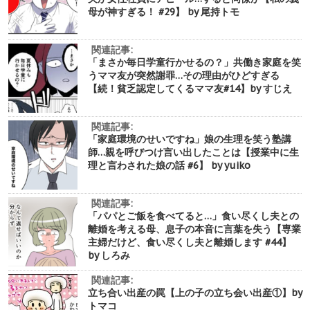
母が神すぎる！ #29】 by 尾持トモ
関連記事:
「まさか毎日学童行かせるの？」共働き家庭を笑
うママ友が突然謝罪…その理由がひどすぎる
【続！貧乏認定してくるママ友#14】by すじえ
関連記事:
「家庭環境のせいですね」娘の生理を笑う塾講
師…親を呼びつけ言い出したことは【授業中に生
理と言わされた娘の話 #6】 by yuiko
関連記事:
「パパとご飯を食べてると…」食い尽くし夫との
離婚を考える母、息子の本音に言葉を失う【専業
主婦だけど、食い尽くし夫と離婚します #44】
by しろみ
関連記事:
立ち合い出産の罠【上の子の立ち会い出産①】by
トマコ