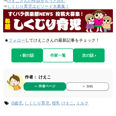
⇒
けえこさんの作品をもっと読む
⇒
しくじり育児エピソード大募集！
★
フォロー
してけえこさんの最新記事をチェック！
‹ 前の話
作家一覧
次の話 ›
作者：
けえこ
＞ 作者ページ
＞ SNS
0歳児
,
しくじり育児
,
授乳
けえこ
,
ミルク