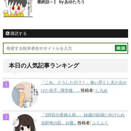
最終話～】 by あゆたろう
購読する
本日の人気記事ランキング
「これ、どうしたの？！」食い尽くし夫と出か
けた息子…帰宅後、...
投稿者:
しろみ
「2回目の産婦人科…」16歳の妊婦に向けられ
る好奇の目。お腹...
投稿者:
ふくふく