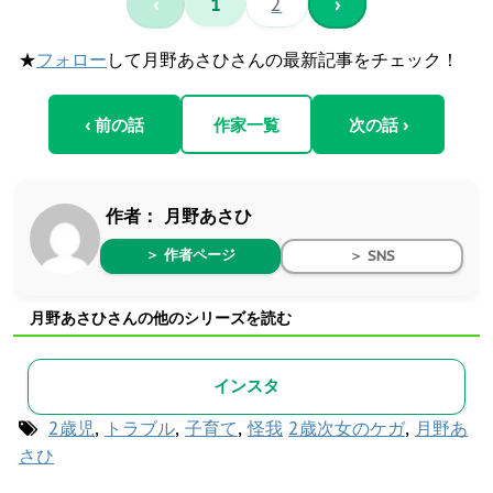
‹
1
2
›
★
フォロー
して月野あさひさんの最新記事をチェック！
‹ 前の話
作家一覧
次の話 ›
作者：
月野あさひ
＞ 作者ページ
＞ SNS
月野あさひさんの他のシリーズを読む
インスタ
2歳児
,
トラブル
,
子育て
,
怪我
2歳次女のケガ
,
月野あ
さひ