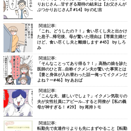
りおじさん…甘すぎる期待の結末は【お父さんが
ぶつかりおじさん⁉︎ #14】by のむ吉
関連記事:
「これ、どうしたの？！」食い尽くし夫と出かけ
た息子…帰宅後、母が驚いた理由は【専業主婦だ
けど、食い尽くし夫と離婚します #45】 by しろ
み
関連記事:
「そんなことってあり得る？！」高熱の娘を診た
医師のひと言…自称イクメン夫が驚いた事実とは
【妻と身体が入れ替わった話ー俺ってイクメンだ
よね？ー#46】by あおば
関連記事:
「こんな夫、嬉しいでしょ？」イクメン気取りの
夫が女性社員にアピール…すると同僚が【私の義
母が神すぎる！ #29】 by 尾持トモ
関連記事:
転勤先で友達作りよりも先にまずやること【転勤