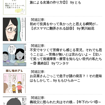
族による友達の作り方②】 by とも
関連記事:
初めて役員をやって良かったと思える瞬間が…
【ボスママに翻弄される話⑨】 by 粥川結花
関連記事:
不安でキツくて苦痛すら感じる育児。それでも思
うことは…～苦痛が無いとは言わないよ～【泣い
て笑って発達障害～療育を知らない世代の私たち
～⑳ 最終話】 by ワンタケ
関連記事:
お店屋さんごっこで息子が謎の発言？！その意味
はもしかして… by ももひらみーこ
関連記事:
義祖父に怒られた夫はその後…【年下のパパ⑥～