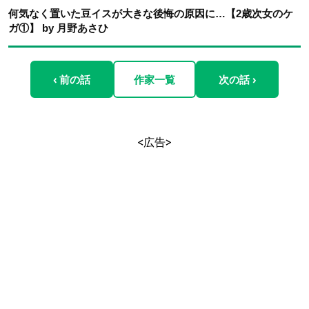
何気なく置いた豆イスが大きな後悔の原因に…【2歳次女のケ
ガ①】 by 月野あさひ
‹ 前の話
作家一覧
次の話 ›
<広告>