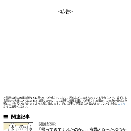
<広告>
本記事は個人的体験談などに基づいて作成されており、脚色なども加えられている場合もあり、必ずしも
各読者の状況にあてはまるとは限りません。この記事の情報を用いて行動される場合、ご自身の責任と判
断により対応いただけますようお願い致します。 尚、記事に不適切な内容が含まれている場合は
こちら
からご連絡ください。
関連記事
関連記事:
「帰ってきてくれたのか…」有罪となったぶつか