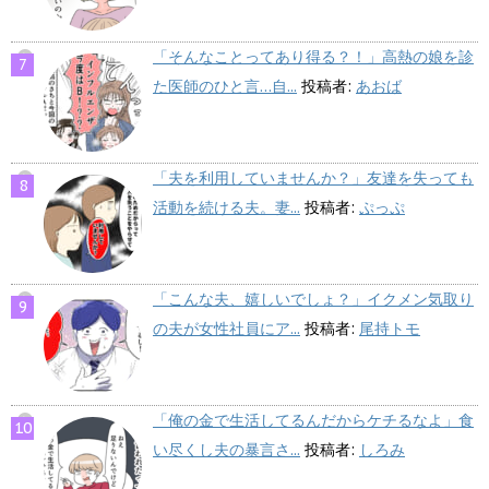
「そんなことってあり得る？！」高熱の娘を診
た医師のひと言…自...
投稿者:
あおば
「夫を利用していませんか？」友達を失っても
活動を続ける夫。妻...
投稿者:
ぷっぷ
「こんな夫、嬉しいでしょ？」イクメン気取り
の夫が女性社員にア...
投稿者:
尾持トモ
「俺の金で生活してるんだからケチるなよ」食
い尽くし夫の暴言さ...
投稿者:
しろみ