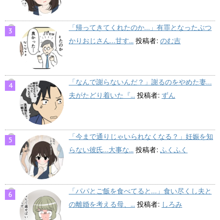
「帰ってきてくれたのか…」有罪となったぶつ
かりおじさん…甘す...
投稿者:
のむ吉
「なんで謝らないんだ？」謝るのをやめた妻…
夫がたどり着いた『...
投稿者:
ずん
「今まで通りじゃいられなくなる？」妊娠を知
らない彼氏…大事な...
投稿者:
ふくふく
「パパとご飯を食べてると…」食い尽くし夫と
の離婚を考える母、...
投稿者:
しろみ