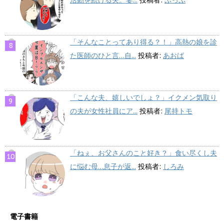
活動を続ける夫。妻...
投稿者:
ぷっぷ
「そんなことってあり得る？！」高熱の娘を診
た医師のひと言…自...
投稿者:
あおば
「こんな夫、嬉しいでしょ？」イクメン気取り
の夫が女性社員にア...
投稿者:
尾持トモ
「ねぇ、お父さんのこと好き？」食い尽くし夫
に悩む母…息子が返...
投稿者:
しろみ
電子書籍