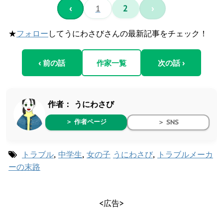
‹
1
2
›
★
フォロー
してうにわさびさんの最新記事をチェック！
‹ 前の話
作家一覧
次の話 ›
作者：
うにわさび
＞ 作者ページ
＞ SNS
トラブル
,
中学生
,
女の子
うにわさび
,
トラブルメーカ
ーの末路
<広告>