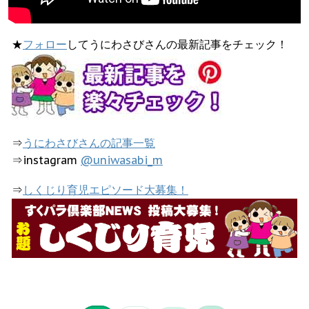
★
フォロー
してうにわさびさんの最新記事をチェック！
⇒
うにわさびさんの記事一覧
⇒instagram
@uniwasabi_m
⇒
しくじり育児エピソード大募集！