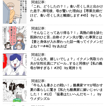
関連記事:
「これ、どうしたの？！」食い尽くし夫と出かけ
た息子…帰宅後、母が驚いた理由は【専業主婦だ
けど、食い尽くし夫と離婚します #45】 by しろ
み
関連記事:
「そんなことってあり得る？！」高熱の娘を診た
医師のひと言…自称イクメン夫が驚いた事実とは
【妻と身体が入れ替わった話ー俺ってイクメンだ
よね？ー#46】by あおば
関連記事:
「こんな夫、嬉しいでしょ？」イクメン気取りの
夫が女性社員にアピール…すると同僚が【私の義
母が神すぎる！ #29】 by 尾持トモ
関連記事:
「牛も人も暑さとの戦い！」酪農家ママが明かす
夏の暮らしに驚き【私たち酪農家に嫁いじゃいま
した！！ #12】「猛暑はたいへんだモ～！」 by
ウメダシズル