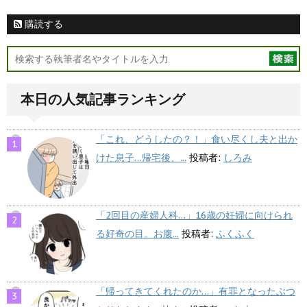
購読する
本日の人気記事ランキング
「これ、どうしたの？！」食い尽くし夫と出か
けた息子…帰宅後、...
投稿者:
しろみ
「2回目の産婦人科…」16歳の妊婦に向けられ
る好奇の目。お腹...
投稿者:
ふくふく
「帰ってきてくれたのか…」有罪となったぶつ