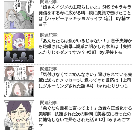
関連記事:
「娘さんイジメの主犯らしいよ」SNSでキラキラ
発信をする母に広がる噂…娘に笑顔で告げたこと
は【ハッピーキラキラヨガライフ 1話】 by 楠マ
ヨ子
関連記事:
「あんたたちは孫がいるじゃない！」息子夫婦か
ら絶縁された義母…親戚に明かした本音は【夫婦
ふたりじゃダメですか？ #58】 by 尾持トモ
関連記事:
「気付けなくてごめんなさい」避けられている先
輩に送ったメッセージ…返ってきた反応は【上司
にグルーミングされた話 #4】 by ねむりひつじ
関連記事:
「急ぐなら最初に言ってよ！」放置を正当化する
美容師…抗議された次の瞬間【美容院に行ったの
に施術しないで帰らされた話＃12】by まめごマ
マ