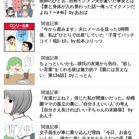
医師のひと言…自称イクメン夫が驚いた事実とは
【妻と身体が入れ替わった話ー俺ってイクメンだ
よね？ー#46】by あおば
関連記事:
「今から産みます」夫にメールを送った1時間
後、私は“ひとりで出産”していた「子育てバッチ
コイ！8話-10」by 松本ぷりっつ
関連記事:
ちょっといいかも…彼氏の友達から告白。“欲し
い言葉”をくれる彼は魅力的？【親には言えな
い 第136話】by こっとん
関連記事:
「友達だよね？」信じた私が間違いだった。幼稚
園ママの孤立の裏に…“自分さえいい人”の考え
【自分さえ良ければいい子ちゃんの末路⑭】 by
あん子
関連記事:
女子高生が車に乗り込んだ理由 「今日、お金な
いんだ…」彼女に差し出されたもう1つの手【親