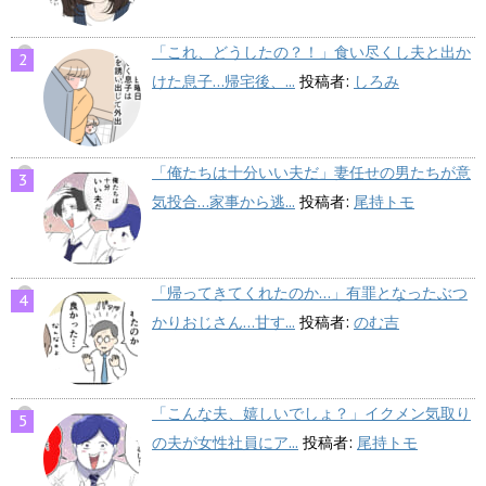
「これ、どうしたの？！」食い尽くし夫と出か
けた息子…帰宅後、...
投稿者:
しろみ
「俺たちは十分いい夫だ」妻任せの男たちが意
気投合…家事から逃...
投稿者:
尾持トモ
「帰ってきてくれたのか…」有罪となったぶつ
かりおじさん…甘す...
投稿者:
のむ吉
「こんな夫、嬉しいでしょ？」イクメン気取り
の夫が女性社員にア...
投稿者:
尾持トモ