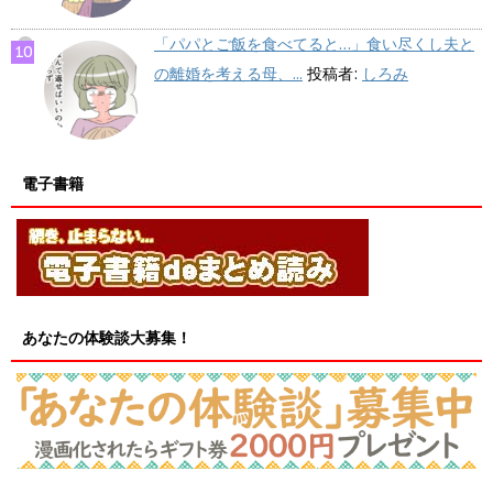
「パパとご飯を食べてると…」食い尽くし夫と
の離婚を考える母、...
投稿者:
しろみ
電子書籍
あなたの体験談大募集！