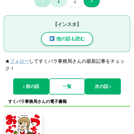
‹
1
2
›
【インスタ】
他の話も読む
★
フォロー
してすくパラ事務局さんの最新記事をチェッ
ク！
‹ 前の話
一覧
次の話 ›
すくパラ事務局さんの電子書籍