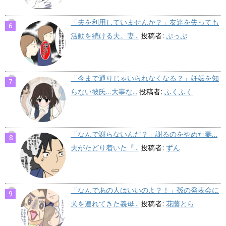
「夫を利用していませんか？」友達を失っても
活動を続ける夫。妻...
投稿者:
ぷっぷ
「今まで通りじゃいられなくなる？」妊娠を知
らない彼氏…大事な...
投稿者:
ふくふく
「なんで謝らないんだ？」謝るのをやめた妻…
夫がたどり着いた『...
投稿者:
ずん
「なんであの人はいいのよ？！」孫の発表会に
犬を連れてきた義母...
投稿者:
花藤とら