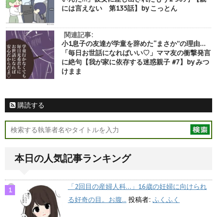
には言えない 第135話】by こっとん
関連記事:
小1息子の友達が学童を辞めた“まさか”の理由…
「毎日お世話になればいい♡」ママ友の衝撃発言
に絶句【我が家に依存する迷惑親子 #7】by みつ
けまま
購読する
本日の人気記事ランキング
「2回目の産婦人科…」16歳の妊婦に向けられ
る好奇の目。お腹...
投稿者:
ふくふく