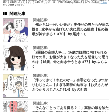
断により対応いただけますようお願い致します。 尚、記事に不適切な内容が含まれている場合は
こちら
からご連絡ください。
関連記事
関連記事:
「俺たちは十分いい夫だ」妻任せの男たちが意気
投合…家事から逃げたい夫に思わぬ提案【私の義
母が神すぎる！ #30】 by 尾持トモ
関連記事:
「2回目の産婦人科…」16歳の妊婦に向けられる
好奇の目。お腹が大きくなった先を想像して思う
のは【16歳、命と向き合うとき #77】by ふくふ
く
関連記事:
「帰ってきてくれたのか…」有罪となったぶつか
りおじさん…甘すぎる期待の結末は【お父さんが
ぶつかりおじさん⁉︎ #14】by のむ吉
関連記事:
「そんなことってあり得る？！」高熱の娘を診た