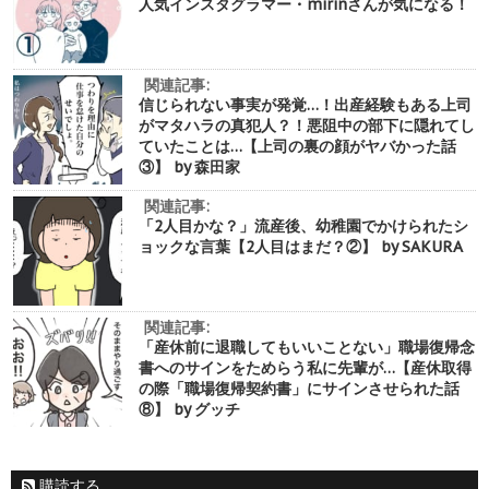
人気インスタグラマー・mirinさんが気になる！
関連記事:
信じられない事実が発覚…！出産経験もある上司
がマタハラの真犯人？！悪阻中の部下に隠れてし
ていたことは…【上司の裏の顔がヤバかった話
③】 by 森田家
関連記事:
「2人目かな？」流産後、幼稚園でかけられたシ
ョックな言葉【2人目はまだ？②】 by SAKURA
関連記事:
「産休前に退職してもいいことない」職場復帰念
書へのサインをためらう私に先輩が…【産休取得
の際「職場復帰契約書」にサインさせられた話
⑧】 by グッチ
購読する