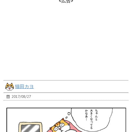
<広告>
猫田カヨ
2017/08/27