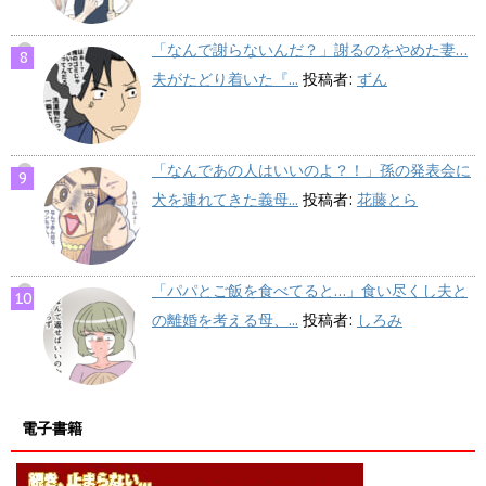
「なんで謝らないんだ？」謝るのをやめた妻…
夫がたどり着いた『...
投稿者:
ずん
「なんであの人はいいのよ？！」孫の発表会に
犬を連れてきた義母...
投稿者:
花藤とら
「パパとご飯を食べてると…」食い尽くし夫と
の離婚を考える母、...
投稿者:
しろみ
電子書籍