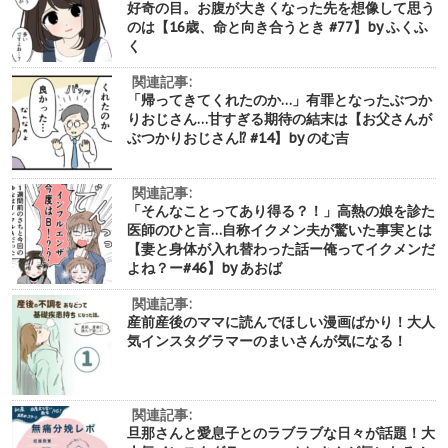
好奇の目。お腹が大きくなった先を想像して思う
のは【16歳、命と向き合うとき #77】by ふくふ
く
関連記事:
「帰ってきてくれたのか…」有罪となったぶつか
りおじさん…甘すぎる期待の結末は【お父さんが
ぶつかりおじさん⁉︎ #14】by のむ吉
関連記事:
「そんなことってあり得る？！」高熱の娘を診た
医師のひと言…自称イクメン夫が驚いた事実とは
【妻と身体が入れ替わった話ー俺ってイクメンだ
よね？ー#46】by あおば
関連記事:
産前産後のママに読んでほしい漫画ばかり！大人
気インスタグラマーのまいさんが気になる！
関連記事:
旦那さんと愛息子とのラブラブな日々が話題！大