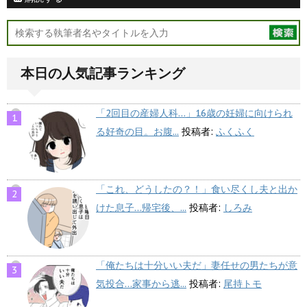
本日の人気記事ランキング
「2回目の産婦人科…」16歳の妊婦に向けられ
る好奇の目。お腹...
投稿者:
ふくふく
「これ、どうしたの？！」食い尽くし夫と出か
けた息子…帰宅後、...
投稿者:
しろみ
「俺たちは十分いい夫だ」妻任せの男たちが意
気投合…家事から逃...
投稿者:
尾持トモ