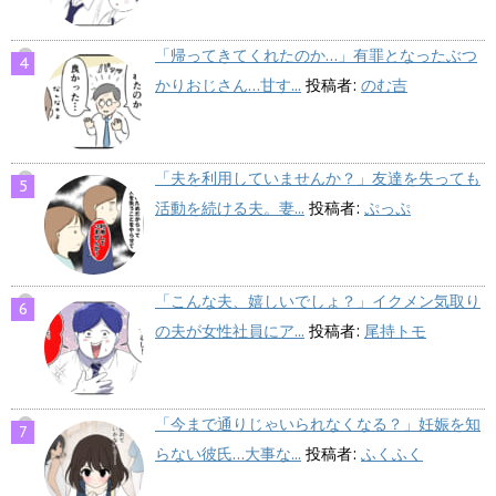
「帰ってきてくれたのか…」有罪となったぶつ
かりおじさん…甘す...
投稿者:
のむ吉
「夫を利用していませんか？」友達を失っても
活動を続ける夫。妻...
投稿者:
ぷっぷ
「こんな夫、嬉しいでしょ？」イクメン気取り
の夫が女性社員にア...
投稿者:
尾持トモ
「今まで通りじゃいられなくなる？」妊娠を知
らない彼氏…大事な...
投稿者:
ふくふく