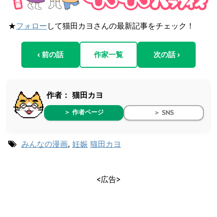
★
フォロー
して猫田カヨさんの最新記事をチェック！
‹ 前の話
作家一覧
次の話 ›
作者：
猫田カヨ
＞ 作者ページ
＞ SNS
みんなの漫画
,
妊娠
猫田カヨ
<広告>