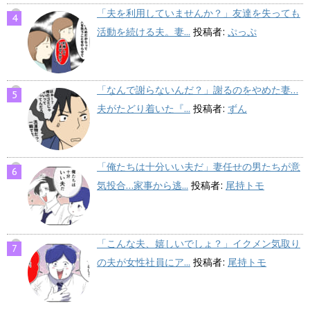
「夫を利用していませんか？」友達を失っても
活動を続ける夫。妻...
投稿者:
ぷっぷ
「なんで謝らないんだ？」謝るのをやめた妻…
夫がたどり着いた『...
投稿者:
ずん
「俺たちは十分いい夫だ」妻任せの男たちが意
気投合…家事から逃...
投稿者:
尾持トモ
「こんな夫、嬉しいでしょ？」イクメン気取り
の夫が女性社員にア...
投稿者:
尾持トモ