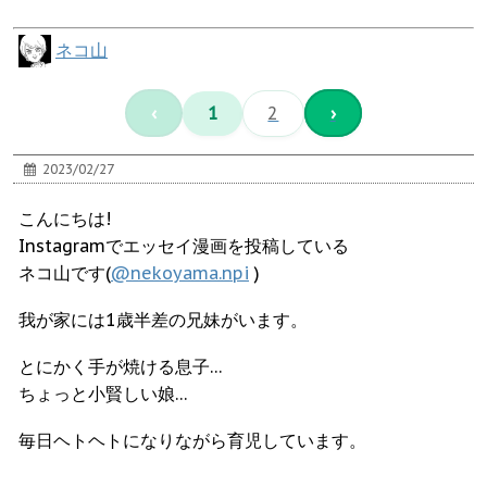
ネコ山
‹
1
2
›
2023/02/27
こんにちは!
Instagramでエッセイ漫画を投稿している
ネコ山です(
@nekoyama.npi
)
我が家には1歳半差の兄妹がいます。
とにかく手が焼ける息子…
ちょっと小賢しい娘…
毎日ヘトヘトになりながら育児しています。