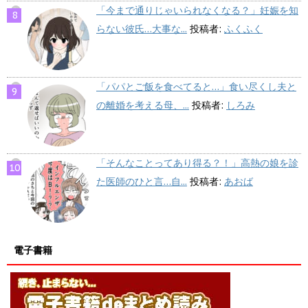
「今まで通りじゃいられなくなる？」妊娠を知
らない彼氏…大事な...
投稿者:
ふくふく
「パパとご飯を食べてると…」食い尽くし夫と
の離婚を考える母、...
投稿者:
しろみ
「そんなことってあり得る？！」高熱の娘を診
た医師のひと言…自...
投稿者:
あおば
電子書籍