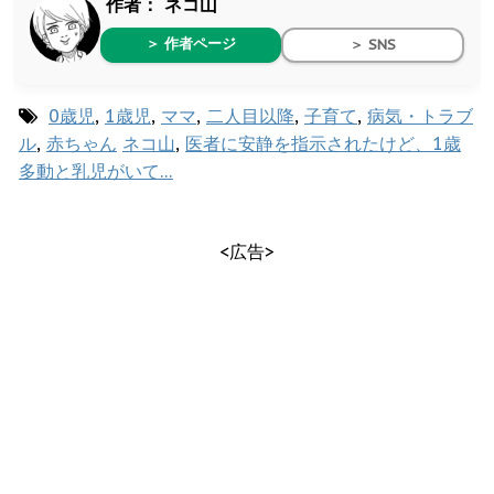
作者：
ネコ山
＞ 作者ページ
＞ SNS
0歳児
,
1歳児
,
ママ
,
二人目以降
,
子育て
,
病気・トラブ
ル
,
赤ちゃん
ネコ山
,
医者に安静を指示されたけど、1歳
多動と乳児がいて…
<広告>