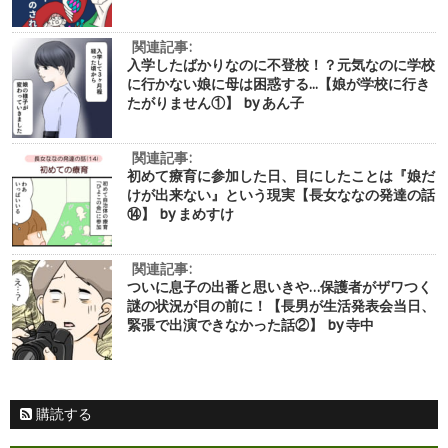
関連記事:
入学したばかりなのに不登校！？元気なのに学校
に行かない娘に母は困惑する...【娘が学校に行き
たがりません①】 by あん子
関連記事:
初めて療育に参加した日、目にしたことは『娘だ
けが出来ない』という現実【長女ななの発達の話
⑭】 by まめすけ
関連記事:
ついに息子の出番と思いきや…保護者がザワつく
謎の状況が目の前に！【長男が生活発表会当日、
緊張で出演できなかった話②】 by 寺中
購読する