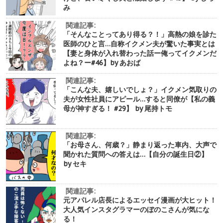
み
関連記事:
「そんなことってあり得る？！」高熱の娘を診た
医師のひと言…自称イクメン夫が驚いた事実とは
【妻と身体が入れ替わった話ー俺ってイクメンだ
よね？ー#46】by あおば
関連記事:
「こんな夫、嬉しいでしょ？」イクメン気取りの
夫が女性社員にアピール…すると同僚が【私の義
母が神すぎる！ #29】 by 尾持トモ
関連記事:
「お母さん、何歳？」静まり返った車内、大声で
聞かれた質問への答えは…【自分の誕生日②】
by セキ
関連記事:
元アパレル店長によるエッセイ漫画が大ヒット！
大人気インスタグラマーのぼのこさんが気にな
る！