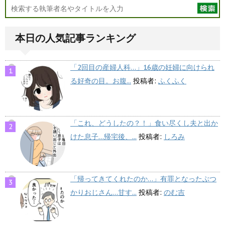
本日の人気記事ランキング
「2回目の産婦人科…」16歳の妊婦に向けられ
る好奇の目。お腹...
投稿者:
ふくふく
「これ、どうしたの？！」食い尽くし夫と出か
けた息子…帰宅後、...
投稿者:
しろみ
「帰ってきてくれたのか…」有罪となったぶつ
かりおじさん…甘す...
投稿者:
のむ吉