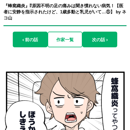
『蜂窩織炎』⁉︎原因不明の足の痛みは聞き慣れない病気！【医
者に安静を指示されたけど、1歳多動と乳児がいて…⑤】 by ネ
コ山
‹ 前の話
作家一覧
次の話 ›