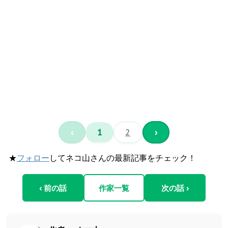
‹
1
2
›
★
フォロー
してネコ山さんの最新記事をチェック！
‹ 前の話
作家一覧
次の話 ›