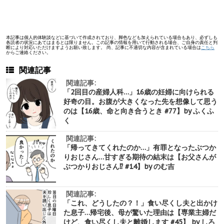
本記事は個人的体験談などに基づいて作成されており、脚色なども加えられている場合もあり、必ずしも
各読者の状況にあてはまるとは限りません。この記事の情報を用いて行動される場合、ご自身の責任と判
断により対応いただけますようお願い致します。 尚、記事に不適切な内容が含まれている場合は
こちら
からご連絡ください。
関連記事
関連記事:
「2回目の産婦人科…」16歳の妊婦に向けられる
好奇の目。お腹が大きくなった先を想像して思う
のは【16歳、命と向き合うとき #77】by ふくふ
く
関連記事:
「帰ってきてくれたのか…」有罪となったぶつか
りおじさん…甘すぎる期待の結末は【お父さんが
ぶつかりおじさん⁉︎ #14】by のむ吉
関連記事:
「これ、どうしたの？！」食い尽くし夫と出かけ
た息子…帰宅後、母が驚いた理由は【専業主婦だ
けど、食い尽くし夫と離婚します #45】 by しろ