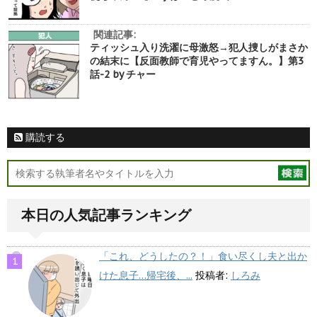
関連記事:
ティッシュ入り洗濯に母激怒→犯人捜しがまさか
の結末に【反面教師で育児やってますん。】第3
話-2 by チャー
購読する
本日の人気記事ランキング
「これ、どうしたの？！」食い尽くし夫と出か
けた息子…帰宅後、...
投稿者:
しろみ