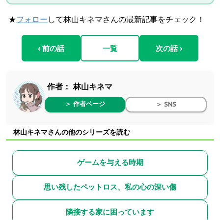
★
フォロー
して林山キネマさんの最新記事をチェック！
‹ 前の話
一覧
次の話 ›
作者：
林山キネマ
＞ 作者ページ
＞ SNS
林山キネマさんの他のシリーズを読む
ゲームを与える時期
思い残したペットロス、私の心の深い傷
隣接する家に困っています