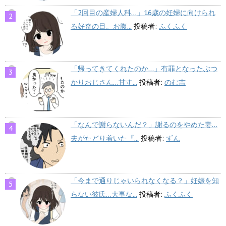
「2回目の産婦人科…」16歳の妊婦に向けられ
る好奇の目。お腹...
投稿者:
ふくふく
「帰ってきてくれたのか…」有罪となったぶつ
かりおじさん…甘す...
投稿者:
のむ吉
「なんで謝らないんだ？」謝るのをやめた妻…
夫がたどり着いた『...
投稿者:
ずん
「今まで通りじゃいられなくなる？」妊娠を知
らない彼氏…大事な...
投稿者:
ふくふく