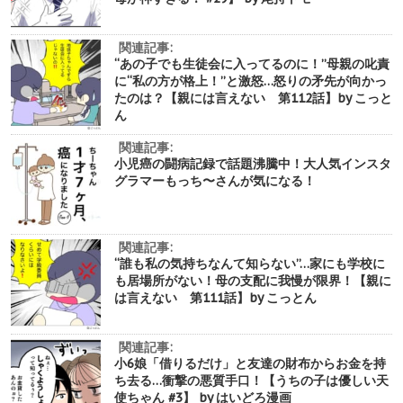
関連記事:
“あの子でも生徒会に入ってるのに！”母親の叱責
に“私の方が格上！”と激怒…怒りの矛先が向かっ
たのは？【親には言えない 第112話】by こっと
ん
関連記事:
小児癌の闘病記録で話題沸騰中！大人気インスタ
グラマーもっち〜さんが気になる！
関連記事:
“誰も私の気持ちなんて知らない”…家にも学校に
も居場所がない！母の支配に我慢が限界！【親に
は言えない 第111話】by こっとん
関連記事:
小6娘「借りるだけ」と友達の財布からお金を持
ち去る…衝撃の悪質手口！【うちの子は優しい天
使ちゃん #3】 by はいどろ漫画