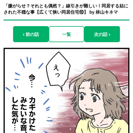
「嫌がらせ？それとも偶然？」線引きが難しい！同居する姑に
された不穏な事【広くて狭い同居住宅⑩】 by 林山キネマ
‹ 前の話
一覧
次の話 ›