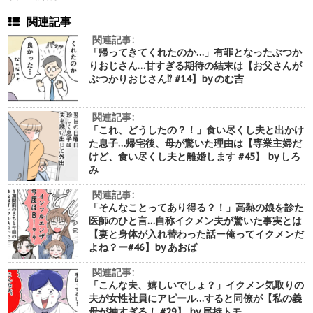
関連記事
関連記事:
「帰ってきてくれたのか…」有罪となったぶつか
りおじさん…甘すぎる期待の結末は【お父さんが
ぶつかりおじさん⁉︎ #14】by のむ吉
関連記事:
「これ、どうしたの？！」食い尽くし夫と出かけ
た息子…帰宅後、母が驚いた理由は【専業主婦だ
けど、食い尽くし夫と離婚します #45】 by しろ
み
関連記事:
「そんなことってあり得る？！」高熱の娘を診た
医師のひと言…自称イクメン夫が驚いた事実とは
【妻と身体が入れ替わった話ー俺ってイクメンだ
よね？ー#46】by あおば
関連記事:
「こんな夫、嬉しいでしょ？」イクメン気取りの
夫が女性社員にアピール…すると同僚が【私の義
母が神すぎる！ #29】 by 尾持トモ