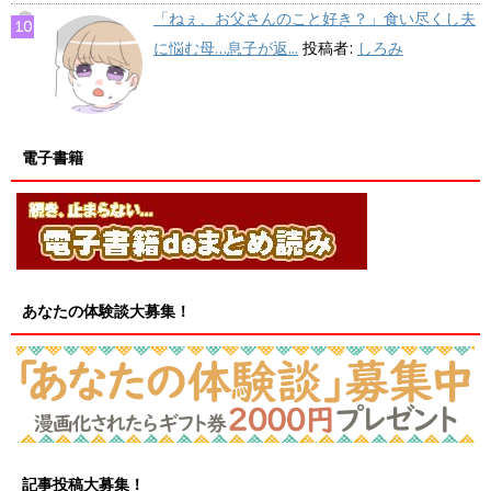
「ねぇ、お父さんのこと好き？」食い尽くし夫
に悩む母…息子が返...
投稿者:
しろみ
電子書籍
あなたの体験談大募集！
記事投稿大募集！