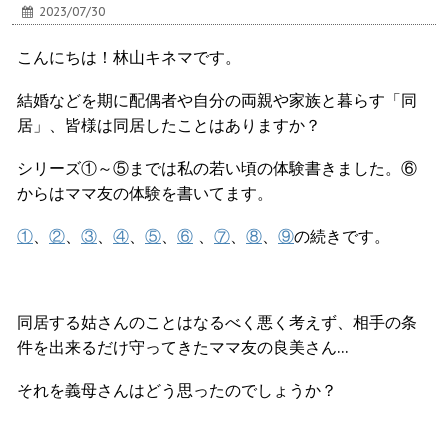
2023/07/30
こんにちは！林山キネマです。
結婚などを期に配偶者や自分の両親や家族と暮らす「同
居」、皆様は同居したことはありますか？
シリーズ①～⑤までは私の若い頃の体験書きました。⑥
からはママ友の体験を書いてます。
①
、
②
、
③
、
④
、
⑤
、
⑥
、
⑦
、
⑧
、
⑨
の続きです。
同居する姑さんのことはなるべく悪く考えず、相手の条
件を出来るだけ守ってきたママ友の良美さん…
それを義母さんはどう思ったのでしょうか？