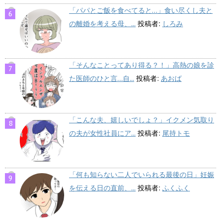
「パパとご飯を食べてると…」食い尽くし夫と
の離婚を考える母、...
投稿者:
しろみ
「そんなことってあり得る？！」高熱の娘を診
た医師のひと言…自...
投稿者:
あおば
「こんな夫、嬉しいでしょ？」イクメン気取り
の夫が女性社員にア...
投稿者:
尾持トモ
「何も知らない二人でいられる最後の日」妊娠
を伝える日の直前、...
投稿者:
ふくふく