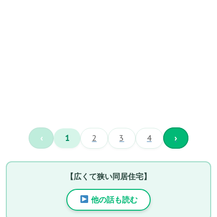
‹
1
2
3
4
›
【広くて狭い同居住宅】
他の話も読む