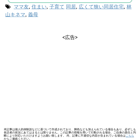
ママ友
,
住まい
,
子育て
同居
,
広くて狭い同居住宅
,
林
山キネマ
,
義母
<広告>
本記事は個人的体験談などに基づいて作成されており、脚色なども加えられている場合もあり、必ずしも
各読者の状況にあてはまるとは限りません。この記事の情報を用いて行動される場合、ご自身の責任と判
断により対応いただけますようお願い致します。 尚、記事に不適切な内容が含まれている場合は
こちら
からご連絡ください。