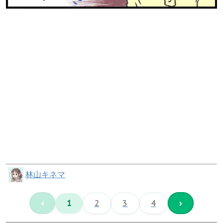
林山キネマ
‹
1
2
3
4
›