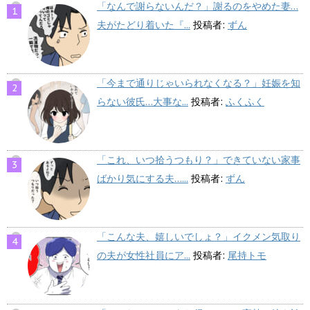
「なんで謝らないんだ？」謝るのをやめた妻…
夫がたどり着いた『...
投稿者:
ずん
「今まで通りじゃいられなくなる？」妊娠を知
らない彼氏…大事な...
投稿者:
ふくふく
「これ、いつ拾うつもり？」できていない家事
ばかり気にする夫…...
投稿者:
ずん
「こんな夫、嬉しいでしょ？」イクメン気取り
の夫が女性社員にア...
投稿者:
尾持トモ