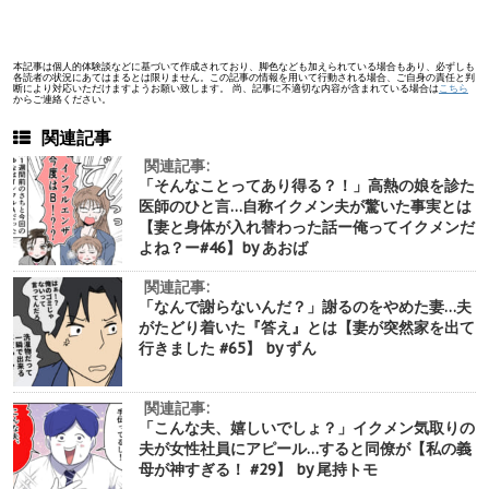
本記事は個人的体験談などに基づいて作成されており、脚色なども加えられている場合もあり、必ずしも
各読者の状況にあてはまるとは限りません。この記事の情報を用いて行動される場合、ご自身の責任と判
断により対応いただけますようお願い致します。 尚、記事に不適切な内容が含まれている場合は
こちら
からご連絡ください。
関連記事
関連記事:
「そんなことってあり得る？！」高熱の娘を診た
医師のひと言…自称イクメン夫が驚いた事実とは
【妻と身体が入れ替わった話ー俺ってイクメンだ
よね？ー#46】by あおば
関連記事:
「なんで謝らないんだ？」謝るのをやめた妻…夫
がたどり着いた『答え』とは【妻が突然家を出て
行きました #65】 by ずん
関連記事:
「こんな夫、嬉しいでしょ？」イクメン気取りの
夫が女性社員にアピール…すると同僚が【私の義
母が神すぎる！ #29】 by 尾持トモ