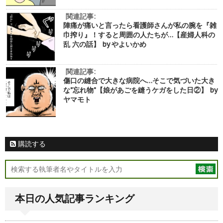
関連記事:
陣痛が痛いと言ったら看護師さんが私の腕を『雑
巾搾り』！すると周囲の人たちが…【産婦人科の
乱 六の話】 by やよいかめ
関連記事:
傷口の縫合で大きな病院へ…そこで気づいた大き
な"忘れ物"【娘があごを縫うケガをした日②】 by
ヤマモト
購読する
本日の人気記事ランキング