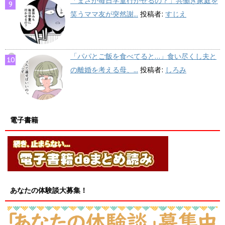
「まさか毎日学童行かせるの？」共働き家庭を
笑うママ友が突然謝...
投稿者:
すじえ
「パパとご飯を食べてると…」食い尽くし夫と
の離婚を考える母、...
投稿者:
しろみ
電子書籍
あなたの体験談大募集！