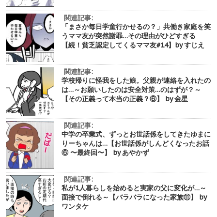
関連記事:
「まさか毎日学童行かせるの？」共働き家庭を笑
うママ友が突然謝罪…その理由がひどすぎる
【続！貧乏認定してくるママ友#14】by すじえ
関連記事:
学校帰りに怪我をした娘。父親が連絡を入れたの
は…～お願いしたのは安全対策…のはずが？～
【その正義って本当の正義？⑥】 by 金星
関連記事:
中学の卒業式、ずっとお世話係をしてきたゆまに
りーちゃんは…【お世話係がしんどくなったお話
⑥ 〜最終回〜】 by あやかず
関連記事:
私が1人暮らしを始めると実家の父に変化が…～
面接で倒れる～【バラバラになった家族⑪】 by
ワンタケ