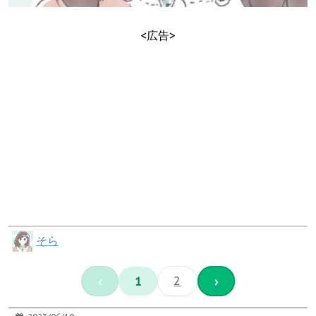
<広告>
そら
‹
1
2
›