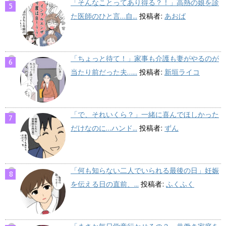
「そんなことってあり得る？！」高熱の娘を診
た医師のひと言…自...
投稿者:
あおば
「ちょっと待て！」家事も介護も妻がやるのが
当たり前だった夫…...
投稿者:
新垣ライコ
「で、それいくら？」一緒に喜んでほしかった
だけなのに…ハンド...
投稿者:
ずん
「何も知らない二人でいられる最後の日」妊娠
を伝える日の直前、...
投稿者:
ふくふく