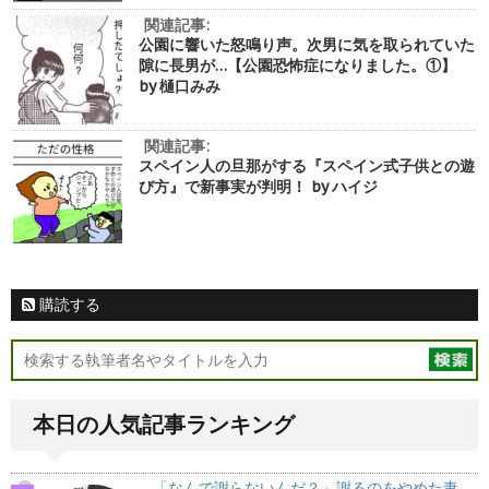
関連記事:
公園に響いた怒鳴り声。次男に気を取られていた
隙に長男が…【公園恐怖症になりました。①】
by 樋口みみ
関連記事:
スペイン人の旦那がする『スペイン式子供との遊
び方』で新事実が判明！ by ハイジ
購読する
本日の人気記事ランキング
「なんで謝らないんだ？」謝るのをやめた妻…