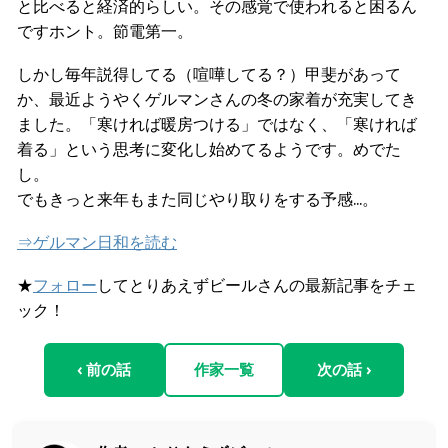
と比べると経済的らしい。その感覚で使われると困るん
ですホント。節電第一。
しかし毎年説得してる（喧嘩してる？）甲斐があって
か、最近ようやくゲルマンさんの冬の家着が充実してき
ました。「寒ければ暖房つける」ではなく、「寒ければ
着る」という思考に変化し始めてるようです。めでた
し。
でもきっと来年もまた同じやり取りをする予感...。
⇒ゲルマン日和を読む
★
フォロー
してとりあえずビールさんの最新記事をチェ
ック！
‹ 前の話
作家一覧
次の話 ›