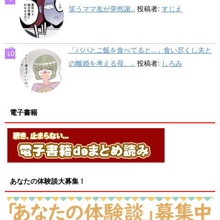
笑うママ友が突然謝...
投稿者:
すじえ
「パパとご飯を食べてると…」食い尽くし夫と
の離婚を考える母、...
投稿者:
しろみ
電子書籍
あなたの体験談大募集！