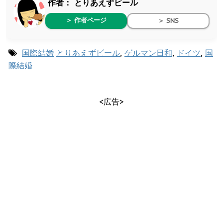
作者：
とりあえずビール
＞ 作者ページ
＞ SNS
国際結婚
とりあえずビール
,
ゲルマン日和
,
ドイツ
,
国
際結婚
<広告>