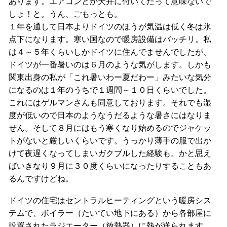
あります。エアコンとか天井に付いてたって意味ないで
しょ！と。うん、ごもっとも。
１年を通して日本よりドイツのほうが気温は低く冬は氷
点下になります。寒い国なので暖房設備はバッチリ。私
は４～５年くらいしかドイツに住んでませんでしたが、
ドイツが一番暑いのは６月のような気がします。しかも
関東出身の私が「これ暑いわー夏だわー」みたいな気分
になるのは１年のうちで１週間～１０日くらいでした。
これにはゲルマンさんも同意しております。それでも湿
度が低いので日本のようなうだるような暑さにはなりま
せん。そして８月にはもう寒くなり始めるのでジャケッ
トがないと厳しいくらいです。うっかり薄手の服で出か
けて夜遅くなってしまいガクブルした経験も。かと思え
ばいきなり９月に３０度くらいになったりすることもあ
るんですけどね。
ドイツの住宅はセントラルヒーティングという暖房シス
テムで、ボイラー（たいてい地下にある）から各部屋に
設置されたラジエーター（放熱器）に熱が送られます。