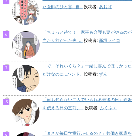
た医師のひと言…自...
投稿者:
あおば
「ちょっと待て！」家事も介護も妻がやるのが
当たり前だった夫…...
投稿者:
新垣ライコ
「で、それいくら？」一緒に喜んでほしかった
だけなのに…ハンド...
投稿者:
ずん
「何も知らない二人でいられる最後の日」妊娠
を伝える日の直前、...
投稿者:
ふくふく
「まさか毎日学童行かせるの？」共働き家庭を