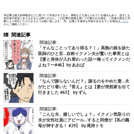
本記事は個人的体験談などに基づいて作成されており、脚色なども加えられている場合もあり、必ずしも
各読者の状況にあてはまるとは限りません。この記事の情報を用いて行動される場合、ご自身の責任と判
断により対応いただけますようお願い致します。 尚、記事に不適切な内容が含まれている場合は
こちら
からご連絡ください。
関連記事
関連記事:
「そんなことってあり得る？！」高熱の娘を診た
医師のひと言…自称イクメン夫が驚いた事実とは
【妻と身体が入れ替わった話ー俺ってイクメンだ
よね？ー#46】by あおば
関連記事:
「なんで謝らないんだ？」謝るのをやめた妻…夫
がたどり着いた『答え』とは【妻が突然家を出て
行きました #65】 by ずん
関連記事:
「こんな夫、嬉しいでしょ？」イクメン気取りの
夫が女性社員にアピール…すると同僚が【私の義
母が神すぎる！ #29】 by 尾持トモ