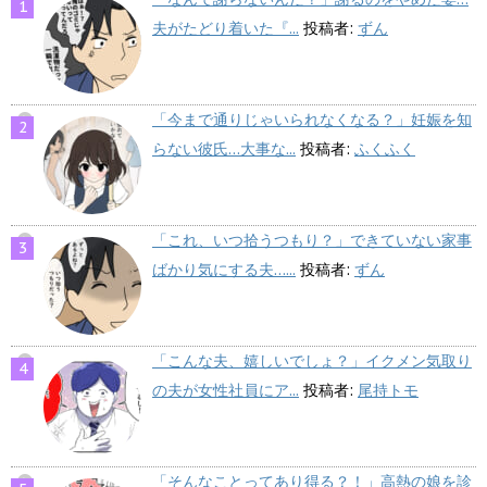
夫がたどり着いた『...
投稿者:
ずん
「今まで通りじゃいられなくなる？」妊娠を知
らない彼氏…大事な...
投稿者:
ふくふく
「これ、いつ拾うつもり？」できていない家事
ばかり気にする夫…...
投稿者:
ずん
「こんな夫、嬉しいでしょ？」イクメン気取り
の夫が女性社員にア...
投稿者:
尾持トモ
「そんなことってあり得る？！」高熱の娘を診