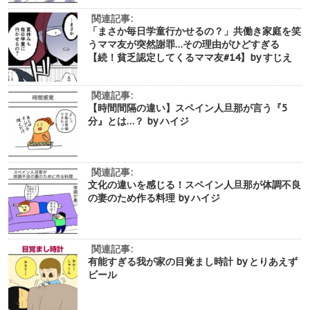
関連記事:
「まさか毎日学童行かせるの？」共働き家庭を笑
うママ友が突然謝罪…その理由がひどすぎる
【続！貧乏認定してくるママ友#14】by すじえ
関連記事:
【時間間隔の違い】スペイン人旦那が言う『5
分』とは…？ by ハイジ
関連記事:
文化の違いを感じる！スペイン人旦那が体調不良
の妻のため作る料理 by ハイジ
関連記事:
有能すぎる我が家の目覚まし時計 by とりあえず
ビール