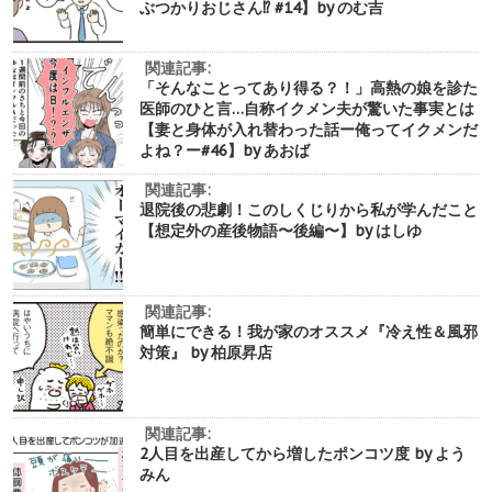
ぶつかりおじさん⁉︎ #14】by のむ吉
関連記事:
「そんなことってあり得る？！」高熱の娘を診た
医師のひと言…自称イクメン夫が驚いた事実とは
【妻と身体が入れ替わった話ー俺ってイクメンだ
よね？ー#46】by あおば
関連記事:
退院後の悲劇！このしくじりから私が学んだこと
【想定外の産後物語〜後編〜】by はしゆ
関連記事:
簡単にできる！我が家のオススメ『冷え性＆風邪
対策』 by 柏原昇店
関連記事:
2人目を出産してから増したポンコツ度 by よう
みん