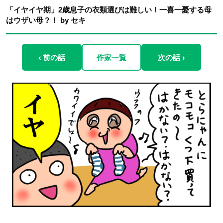
「イヤイヤ期」2歳息子の衣類選びは難しい！一喜一憂する母
はウザい母？！ by セキ
‹ 前の話
作家一覧
次の話 ›