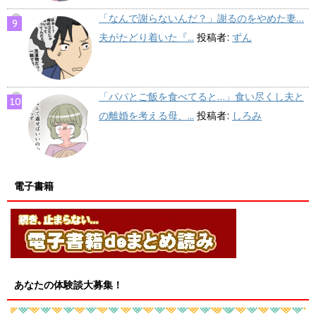
「なんで謝らないんだ？」謝るのをやめた妻…
夫がたどり着いた『...
投稿者:
ずん
「パパとご飯を食べてると…」食い尽くし夫と
の離婚を考える母、...
投稿者:
しろみ
電子書籍
あなたの体験談大募集！