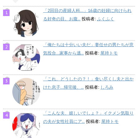
「2回目の産婦人科…」16歳の妊婦に向けられ
る好奇の目。お腹...
投稿者:
ふくふく
「俺たちは十分いい夫だ」妻任せの男たちが意
気投合…家事から逃...
投稿者:
尾持トモ
「これ、どうしたの？！」食い尽くし夫と出か
けた息子…帰宅後、...
投稿者:
しろみ
「こんな夫、嬉しいでしょ？」イクメン気取り
の夫が女性社員にア...
投稿者:
尾持トモ