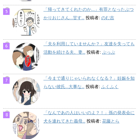
「帰ってきてくれたのか…」有罪となったぶつ
かりおじさん…甘す...
投稿者:
のむ吉
「夫を利用していませんか？」友達を失っても
活動を続ける夫。妻...
投稿者:
ぷっぷ
「今まで通りじゃいられなくなる？」妊娠を知
らない彼氏…大事な...
投稿者:
ふくふく
「なんであの人はいいのよ？！」孫の発表会に
犬を連れてきた義母...
投稿者:
花藤とら