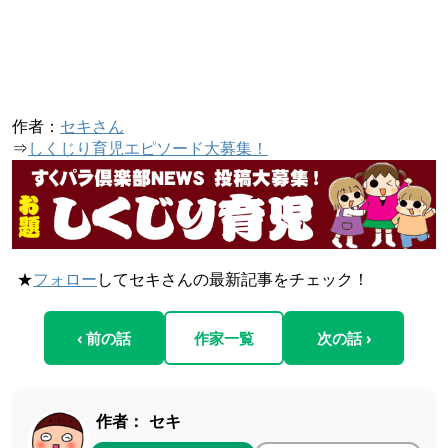
作者：
セキさん
⇒
しくじり育児エピソード大募集！
★
フォロー
してセキさんの最新記事をチェック！
‹ 前の話
作家一覧
次の話 ›
作者：
セキ