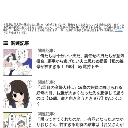
本記事は個人的体験談などに基づいて作成されており、脚色なども加えられている場合もあり、必ずしも
各読者の状況にあてはまるとは限りません。この記事の情報を用いて行動される場合、ご自身の責任と判
断により対応いただけますようお願い致します。 尚、記事に不適切な内容が含まれている場合は
こちら
からご連絡ください。
関連記事
関連記事:
「俺たちは十分いい夫だ」妻任せの男たちが意気
投合…家事から逃げたい夫に思わぬ提案【私の義
母が神すぎる！ #30】 by 尾持トモ
関連記事:
「2回目の産婦人科…」16歳の妊婦に向けられる
好奇の目。お腹が大きくなった先を想像して思う
のは【16歳、命と向き合うとき #77】by ふくふ
く
関連記事:
「帰ってきてくれたのか…」有罪となったぶつか
りおじさん…甘すぎる期待の結末は【お父さんが