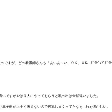
、どの看護師さんも「あいあ～い、ＯＫ、ＯK、ﾀﾞｲｼﾞｮﾌﾞﾀﾞｲｼ
痛いですがやはり人にやってもらうと乳の出は全然違いました。
り赤子側が上手く吸えないので搾乳しまくってたなぁ…わぁ懐かしい。