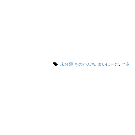
未分類
きのかんち
,
まいほーむ
,
七夕