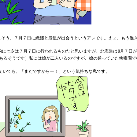
..そう、７月７日に織姫と彦星が出会うというアレです。えぇ、もう過
全国的に七夕は７月７日に行われるものだと思いますが、北海道は8月７日
もあるそうです）私には娘が二人いるのですが、娘の通っていた幼稚園で
ていても、「まだですからー！」という気持ちな私です。