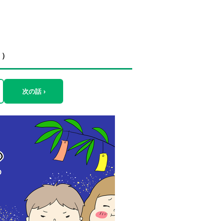
１）
次の話 ›