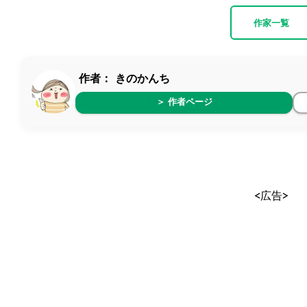
作家一覧
作者：
きのかんち
＞ 作者ページ
<広告>